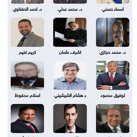
اسماء حسني
د. محمد عدلي
د. احمد الحفناوي
د. محمد حجازي
اشرف عثمان
كريم غنيم
توفيق محمود
د هشام الشيشيني
اسلام محفوظ