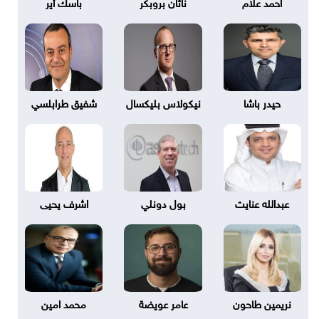
احمد علام
ناثان بروبكر
باسك أير
حيدر باشا
نيكولاس بليكسال
شفيق طرابلسي
عبدالله عنايت
بول دونلي
اشرف يحيى
نريمين طاحون
عامر عويضة
محمد امين