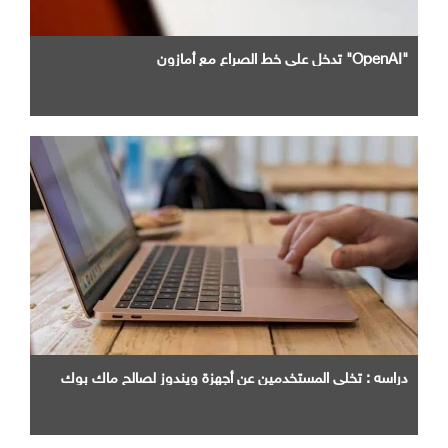
"OpenAI" تدخل علي خط الصراع مع أمازون
دراسه : تخلي المستخدمين عن أجهزة ويندوز لصالح ماك بوك