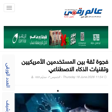
Toggle
gation
فجوة ثقة بين المستخدمين الأمريكيين
وتقنيات الذكاء الاصطناعي
العدد الورقى
Thursday 18 June 2026 11:54 - الخميس ٠٣ محرّم ١٤٤٨
الارشيف