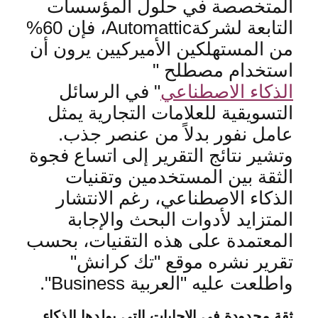
المتخصصة في حلول المؤسسات
التابعة لشركة
Automattic
، فإن 60%
من المستهلكين الأميركيين يرون أن
استخدام مصطلح
"
الذكاء الاصطناعي
"
في الرسائل
التسويقية للعلامات التجارية يمثل
عامل نفور بدلاً من عنصر جذب
.
وتشير نتائج التقرير إلى اتساع فجوة
الثقة بين المستخدمين وتقنيات
الذكاء الاصطناعي، رغم الانتشار
المتزايد لأدوات البحث والإجابة
المعتمدة على هذه التقنيات، بحسب
تقرير نشره موقع "تك كرانش"
واطلعت عليه "العربية
Business".
ثقة محدودة في الإجابات التي يولدها الذكاء