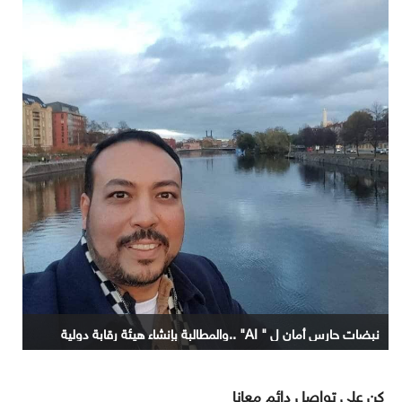
نبضات حارس أمان ل " AI" ..والمطالبة بإنشاء هيئة رقابة دولية
كن على تواصل دائم معانا