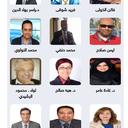
فاتن الخولى
فريد شوقى
د.ياسر بهاء الدين
ايمن صلاح
محمد حنفي
محمد النواوي
د. غادة عامر
د. هبه صالح
لواء . محمود
الرشيدي