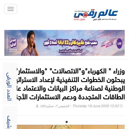
Toggle
gation
وزراء " الكهرباء"و"الاتصالات" "والاستثمار"
يبحثون الخطوات التنفيذية لإعداد الاستراتيجية
العدد الورقى
الوطنية لصناعة مراكز البيانات والاعتماد على
الطاقات المتجددة ودعم الاستثمارات الأجنبية
Thursday 18 June 2026 12:52 - الخميس ٠٣ محرّم ١٤٤٨
الارشيف