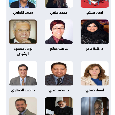
ايمن صلاح
محمد حنفي
محمد النواوي
د. غادة عامر
د. هبه صالح
لواء . محمود
الرشيدي
اسماء حسني
د. محمد عدلي
د. احمد الحفناوي