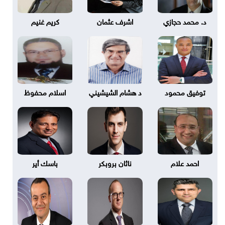
د. محمد حجازي
اشرف عثمان
كريم غنيم
توفيق محمود
د هشام الشيشيني
اسلام محفوظ
احمد علام
ناثان بروبكر
باسك أير