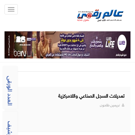
Toggle
gation
العدد الورقى
تعديلات السجل الصناعي واللامركزية
نريمين طاحون
الارشيف