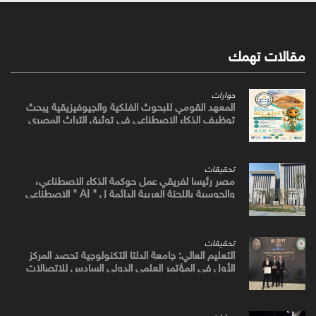
مقالات تهمك
حوارات
المعهد القومي للبحوث الفلكية والجيوفيزيقية يبحث
توظيف الذكاء الاصطناعي في توثيق التراث المصري
القديم
تحقيقات
مصر رئيسا لفريقي عمل حوكمة الذكاء الاصطناعي،
والحوسبة باللجنة العربية الدائمة ل " AI " الاصطناعي
والتكنولوجيات البازغة بمجلس الوزراء العرب للاتصالات
تحقيقات
التعليم العالي: جامعة الدلتا التكنولوجية تحصد المركز
الأول في المؤتمر العلمي الدولي السادس للاتصالات
بمشروع يوظف الذكاء الاصطناعي لتطوير صناعة الكتان
حوارات