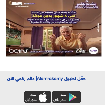
حمّل تطبيق Alamrakamy| عالم رقمي الآن
تحميل
تحميل
متجر بلاى
متجر أبل