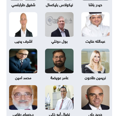
حيدر باشا
نيكولاس بليكسال
شفيق طرابلسي
عبدالله عنايت
بول دونلي
اشرف يحيى
نريمين طاحون
عامر عويضة
محمد امين
جريج داى
نضال أبو ذكي
د.حسام رفاعي