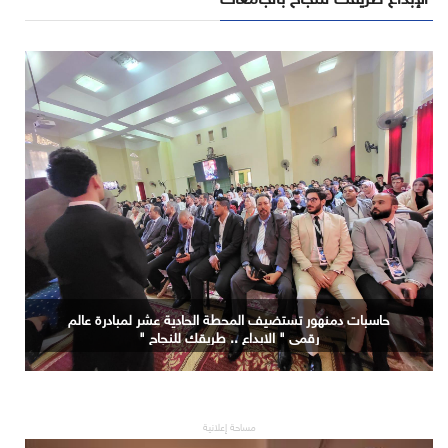
حاسبات دمنهور تستضيف المحطة الحادية عشر لمبادرة عالم
رقمي " الابداع .. طريقك للنجاح "
مساحة إعلانية