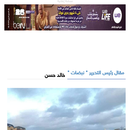
مساحة إعلانية
مقال رئيس التحرير " نبضات "
خالد حسن