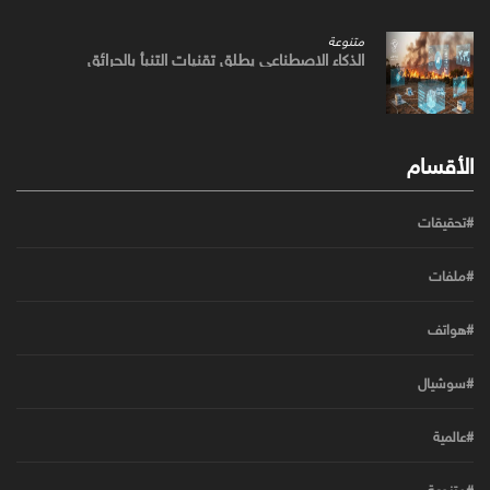
متنوعة
الذكاء الاصطناعي يطلق تقنيات التنبأ بالحرائق
الأقسام
#تحقيقات
#ملفات
#هواتف
#سوشيال
#عالمية
#متنوعة