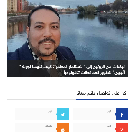
نبضات من الروتين إلى "الاستثمار المغامر": كيف تلهمنا تجربة "
آنهوي" لتطوير المحافظات تكنولوجياً
كن على تواصل دائم معانا
تابع
تابع
تابع
اشترك