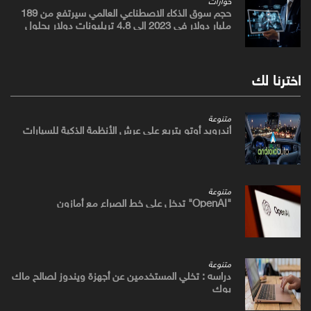
حجم سوق الذكاء الاصطناعي العالمي سيرتفع من 189
مليار دولار في 2023 إلى 4.8 تريليونات دولار بحلول
2033
اخترنا لك
متنوعة
أندرويد أوتو يتربع علي عرش الأنظمة الذكية للسيارات
متنوعة
"OpenAI" تدخل علي خط الصراع مع أمازون
متنوعة
دراسه : تخلي المستخدمين عن أجهزة ويندوز لصالح ماك
بوك