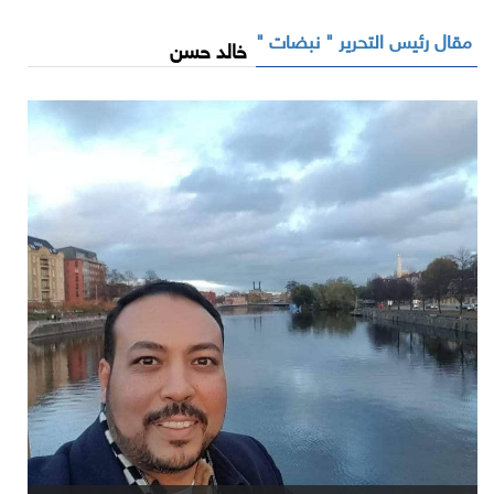
مقال رئيس التحرير " نبضات "
خالد حسن