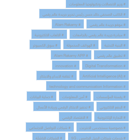
# وزير الاتصالات وتكنولوجيا المعلومات
# الكاتب الصحفي خالد حسن رئيس تحرير جريدة عالم رقمي
# موقع جريدة عالم رقمي
# Alam Rakamy
# مبادرة جريدة عالم رقمي بالجامعات
# الالعاب الالكترونية
# البنية التحتية
# الهواتف المحمولة
# سوق الكمبيوتر
# تطبيق عالم رقمي
# Alam Rakamy APP
# innovation
# Digital Transformation
# Artificial Intelligence (AI)
# ثقافة الابداع والابتكار
# technology and communication Information
# رقمنة المؤسسات
# أمن المعلومات
# حماية البيانات
# الدفع الالكتروني
# تحفيز الابتكار الرقمي وريادة الأعمال
# التجارة الإلكترونية
# الاقتصاد الرقمي
# خصوصية مستخدمى الانترنت
# شبكات التواصل الاجتماعي
# خدمات شبكات الجيل الخامس ، 5G
# الشركات الناشئة