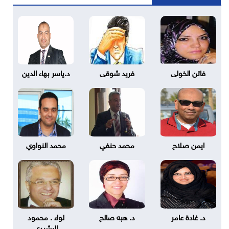
فاتن الخولى
فريد شوقى
د.ياسر بهاء الدين
ايمن صلاح
محمد حنفي
محمد النواوي
د. غادة عامر
د. هبه صالح
لواء . محمود
الرشيدي