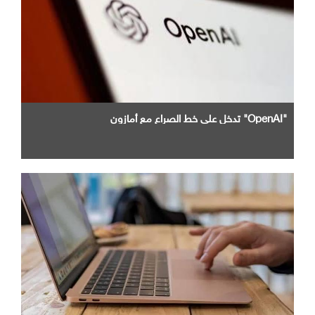
"OpenAI" تدخل علي خط الصراع مع أمازون