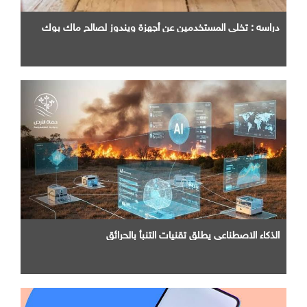
دراسه : تخلي المستخدمين عن أجهزة ويندوز لصالح ماك بوك
الذكاء الاصطناعي يطلق تقنيات التنبأ بالحرائق