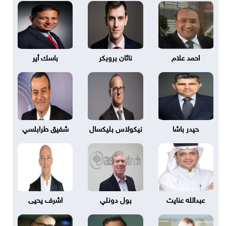
احمد علام
ناثان بروبكر
باسك أير
حيدر باشا
نيكولاس بليكسال
شفيق طرابلسي
عبدالله عنايت
بول دونلي
اشرف يحيى