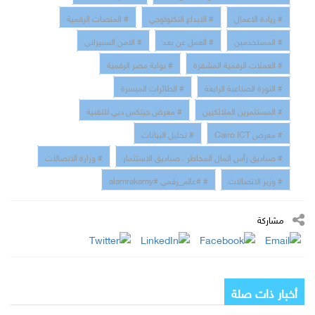
# ريادة الاعمال
# الابداع التكنولوجي
# المنصات الرقمية
# المستخدمين
# العمل عن بعد
# الامن السبيراني
# العملات الرقمية المشفرة
# بوابة مصر الرقمية
# الثورة الصناعية الرابعة
# الطائرات الميسرة
# المستثمرين الملائكيين
# معرض جيتكس دبي للتقنية
# معرض Cairo ICT
# تحليل البيانات
# صناديق رأس المال المخاطر ، صناديق الاستثمار
# وزارة الاتصالات
# وزير الاتصالات
# #عالم_رقمي #alamrakamy
مشاركة
أخبار ذات صلة