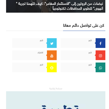
نبضات من الروتين إلى "الاستثمار المغامر": كيف تلهمنا تجربة "
آنهوي" لتطوير المحافظات تكنولوجياً
كن على تواصل دائم معانا
تابع
تابع
تابع
اشترك
تابع
تابع
مساحة إعلانية