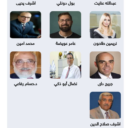
عبدالله عنايت
بول دونلي
اشرف يحيى
نريمين طاحون
عامر عويضة
محمد امين
جريج داى
نضال أبو ذكي
د.حسام رفاعي
اشرف صلاح الدين