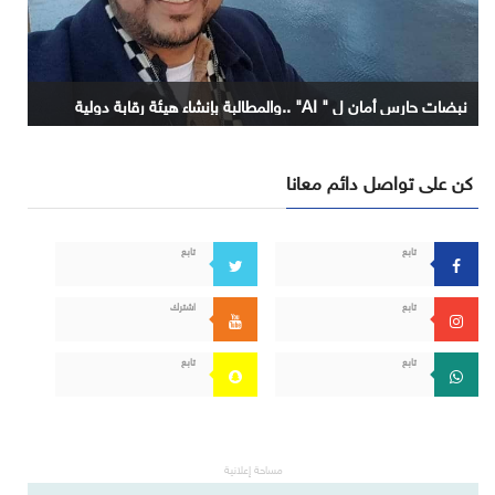
نبضات حارس أمان ل " AI" ..والمطالبة بإنشاء هيئة رقابة دولية
كن على تواصل دائم معانا
تابع
تابع
تابع
اشترك
تابع
تابع
مساحة إعلانية