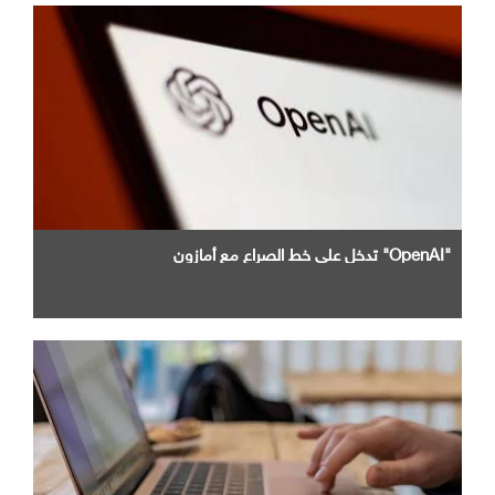
"OpenAI" تدخل علي خط الصراع مع أمازون