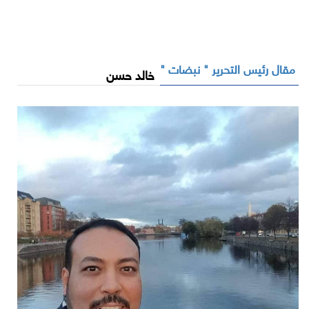
مقال رئيس التحرير " نبضات "
خالد حسن