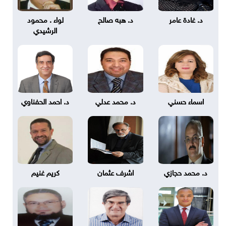
د. غادة عامر
د. هبه صالح
لواء . محمود
الرشيدي
اسماء حسني
د. محمد عدلي
د. احمد الحفناوي
د. محمد حجازي
اشرف عثمان
كريم غنيم