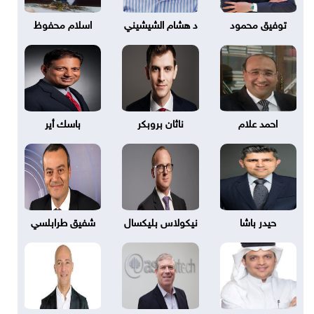
توفيق محمود
د هشام الشيشيني
اسلام محفوظ
احمد علام
ناثان بروبكر
باسك أير
حيدر باشا
نيكولاس بليكسال
شفيق طرابلسي