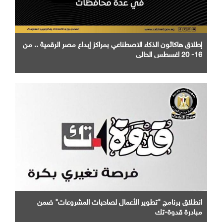
إطلاق هاكاثون الذكاء الاصطناعي بمراكز إبداع مصر الرقمية .. من
16- 20 اغسطس الحالي
انطلاق برنامج "تطوير الأعمال لصاحبات المشروعات" ضمن
مبادرة قدوة-تك