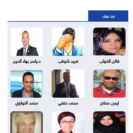
اقراء لهؤلاء
فاتن الخولى
فريد شوقى
د.ياسر بهاء الدين
ايمن صلاح
محمد حنفي
محمد النواوي