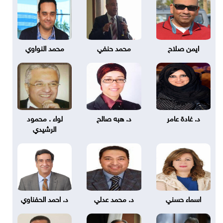
ايمن صلاح
محمد حنفي
محمد النواوي
د. غادة عامر
د. هبه صالح
لواء . محمود
الرشيدي
اسماء حسني
د. محمد عدلي
د. احمد الحفناوي