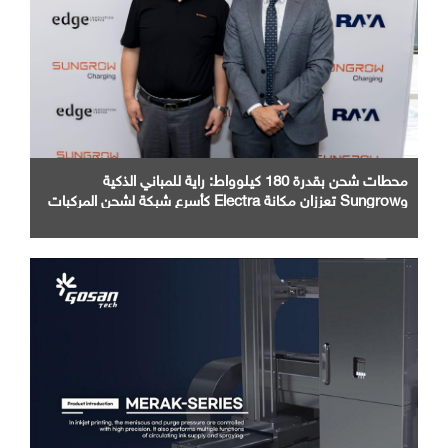
محطات شحن بقدرة 180 كيلوواط: راية للمباني الذكية
وSungrow تعززان مكانة Electra كأسرع شبكة لشحن المركبات
الكهربائية في مصر