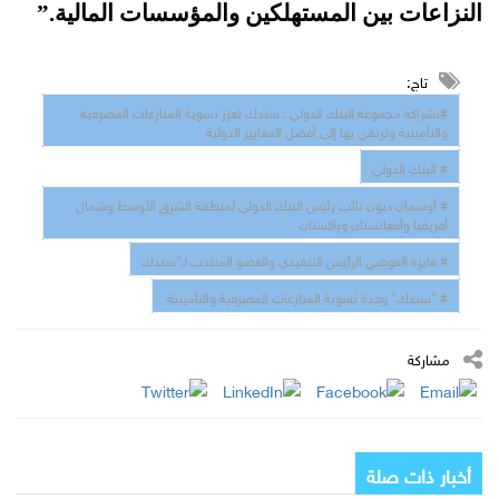
النزاعات بين المستهلكين والمؤسسات المالية.
”
تاج:
#بشراكة مجموعة البنك الدولي : سندك تعزز تسوية المنازعات المصرفية
والتأمينية وترتقي بها إلى أفضل المعايير الدولية
# البنك الدولي
# أوسمان ديون نائب رئيس البنك الدولي لمنطقة الشرق الأوسط وشمال
أفريقيا وأفغانستان وباكستان
# فايزة العوضي الرئيس التنفيذي والعضو المنتدب لـ"سندك
# "سندك" وحدة تسوية المنازعات المصرفية والتأمينية
مشاركة
أخبار ذات صلة