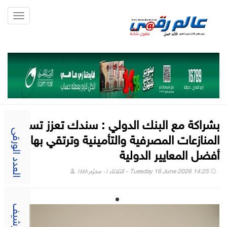
Toggle
gation
بشراكة مع البنك الدولي : سندك تعزز تسوية
المنازعات المصرفية والتأمينية وترتقي بها إلى
العدد الورقى
أفضل المعايير الدولية
Tuesday 16 June 2026 14:25 - الثلاثاء ٠١ محرّم ١٤٤٨
الارشيف