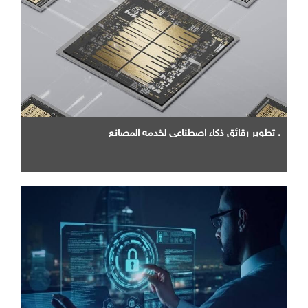
. تطوير رقائق ذكاء اصطناعي لخدمه المصانع