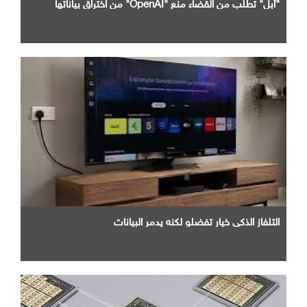
"أبل" تطلب من القضاء منع "OpenAI" من اختراق بياناتها
التلفاز الذكي خيار تفضلو لكنه يدمر البيانات