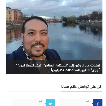
نبضات من الروتين إلى "الاستثمار المغامر": كيف تلهمنا تجربة "
آنهوي" لتطوير المحافظات تكنولوجياً
كن على تواصل دائم معانا
تابع
تابع