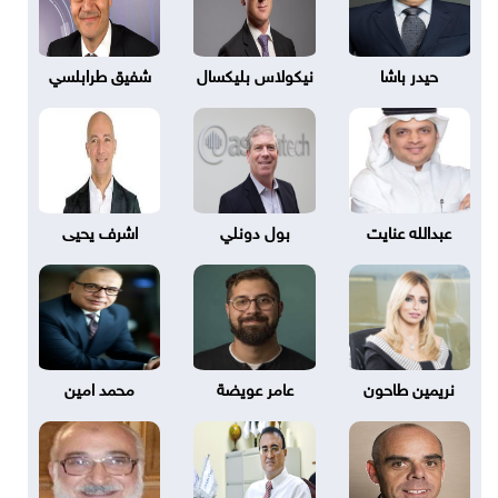
حيدر باشا
نيكولاس بليكسال
شفيق طرابلسي
عبدالله عنايت
بول دونلي
اشرف يحيى
نريمين طاحون
عامر عويضة
محمد امين