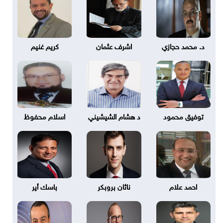
د. محمد حجازي
اشرف عثمان
كريم غنيم
توفيق محمود
د هشام الشيشيني
اسلام محفوظ
احمد علام
ناثان بروبكر
باسك أير