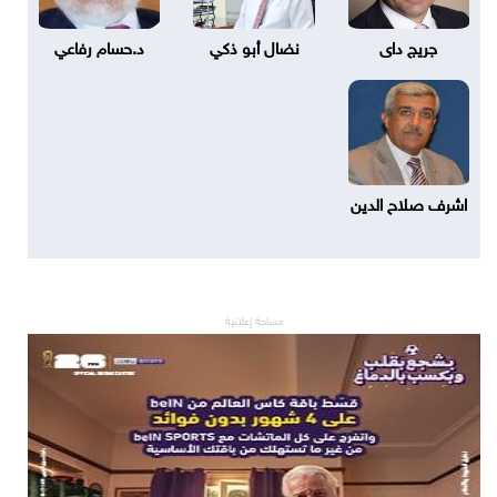
جريج داى
نضال أبو ذكي
د.حسام رفاعي
اشرف صلاح الدين
مساحة إعلانية