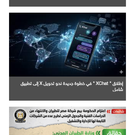
إطلاق " XChat " في خطوة جديدة نحو تحويل X إلى تطبيق
شامل