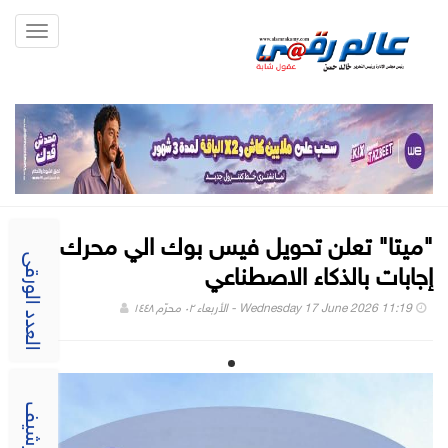
Toggle
gation
"ميتا" تعلن تحويل فيس بوك الي محرك
إجابات بالذكاء الاصطناعي
العدد الورقى
Wednesday 17 June 2026 11:19 - الأربعاء ٠٢ محرّم ١٤٤٨
الارشيف