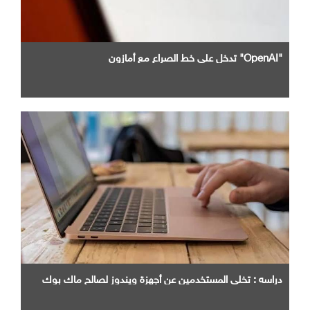
"OpenAI" تدخل علي خط الصراع مع أمازون
دراسه : تخلي المستخدمين عن أجهزة ويندوز لصالح ماك بوك