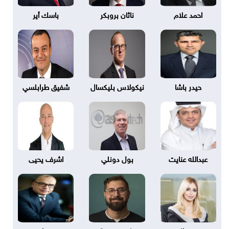
احمد علام
ناثان بروبكر
باسك أير
حيدر باشا
نيكولاس بليكسال
شفيق طرابلسي
عبدالله عنايت
بول دونلي
اشرف يحيى