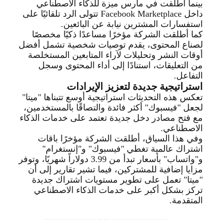
بينما أطلقت في مارس ميزة للذكاء الاصطناعي
داخل
Facebook Marketplace
تتولى الرد تلقائيًا على
استفسارات المشترين نيابة عن البائعين
.
كما أطلقت الشركة مؤخرًا مساعدًا ذكيًا مخصصًا
لصناع المحتوى، يقدم توصيات شخصية تشمل أفضل
أوقات النشر وتحليلات لآراء المتابعين المستخلصة
من التعليقات، استنادًا إلى أداء المحتوى وسجل
التفاعل
.
استراتيجية جديدة لتعزيز الإيرادات
تعكس هذه التحديثات استراتيجية أوسع تتبناها "ميتا"
لجعل "فيسبوك" أكثر فائدة والتصاقًا بالمستخدمين،
مع فتح مصادر دخل جديدة تعتمد على خدمات الذكاء
الاصطناعي
.
وفي هذا السياق، أطلقت الشركة مؤخرًا باقات
اشتراك عالمية تغطي "فيسبوك" و"إنستغرام"
و"واتساب" بأسعار تبدأ من 3.99 دولاراً شهريًا، وتوفر
مزايا إضافية للمشتركين، فيما تشير تقارير إلى أن
"ميتا" تعمل على تطوير مستويات اشتراك جديدة
تركز بشكل أكبر على خدمات الذكاء الاصطناعي
المتقدمة
.