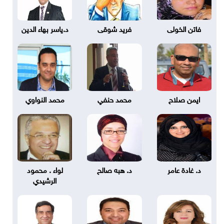
فاتن الخولى
فريد شوقى
د.ياسر بهاء الدين
ايمن صلاح
محمد حنفي
محمد النواوي
د. غادة عامر
د. هبه صالح
لواء . محمود
الرشيدي