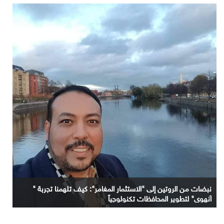
نبضات من الروتين إلى "الاستثمار المغامر": كيف تلهمنا تجربة "
آنهوي" لتطوير المحافظات تكنولوجياً