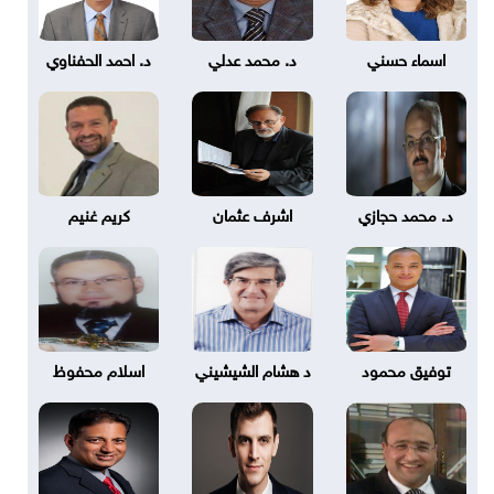
اسماء حسني
د. محمد عدلي
د. احمد الحفناوي
د. محمد حجازي
اشرف عثمان
كريم غنيم
توفيق محمود
د هشام الشيشيني
اسلام محفوظ