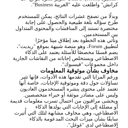
كرانش" واطلعت عليه "العربية
Business".
وبدلًا من تصفح عشرات النتائج، يمكن للمستخدم
طرح سؤاله بلغة طبيعية والحصول على إجابة
مختصرة تستند إلى المناقشات والمحتوى المتداول
بين المستخدمين
.
وتأتي هذه الخطوة بعد إطلاق ميتا مؤخرًا
لتطبيق
Forum
، وهو منصة شبيهة بموقع "ريديت"،
يضم قسمًا مخصصًا للأسئلة يعتمد على الذكاء
الاصطناعي ويستخلص إجاباته من النقاشات الجارية
داخل مجموعات "فيسبوك
".
مخاوف بشأن موثوقية المعلومات
ورغم المزايا التي تقدمها هذه الأدوات، فإنها تثير
تساؤلات حول دقة وموثوقية الإجابات، خاصة أنها
تعتمد على محتوى ينشره المستخدمون العاديون
وليس على مصادر موثقة أو خبراء متخصصين
.
ويخشى مراقبون من احتمال تسرب معلومات قديمة
أو مضللة إلى الإجابات التي يولدها الذكاء
الاصطناعي، وهي مخاوف مشابهة لتلك التي أُثيرت
سابقًا بشأن ميزات البحث المدعومة بالذكاء
الاصطناعي لدى "غوغل
".