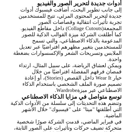
أدوات جديدة لتحرير الصور والفيديو
إلى جانب تطوير البحث، أضافت فيسبوك أدوات
جديدة لتحرير المحتوى المرئي، تتيح للمستخدمين
تجربة تأثيرات انتقالية وقصاصات الصور
المجمعة
(Collage Cutouts)
داخل مقاطع الفيديو
.
كما أطلقت الشركة ميزة القوالب الذكية للصور
المدعومة بالذكاء الاصطناعي، والتي تسمح
للمستخدمين بتغيير مظهرهم افتراضيًا عبر تعديل
الملابس وتسريحات الشعر والإكسسوارات بضغطة
واحدة
.
ويمكن لعشاق الرياضة، على سبيل المثال، ارتداء
قمصان فرقهم المفضلة افتراضيًا من خلال
خيار
Wear It
داخل القصص
(Stories)
، أو إعادة
تصميم صورة الملف الشخصي باستخدام الذكاء
الاصطناعي عبر ميزة
Wardrobe.
توسع متواصل في مزايا الذكاء الاصطناعي
وتنضم هذه التحديثات إلى سلسلة من الأدوات الذكية
التي أطلقتها "ميتا" على "فيسبوك" خلال الأشهر
الماضية
.
في فبراير الماضي، قدمت الشركة صورًا شخصية
متحركة تضيف حركات وتأثيرات على الصور الثابتة،