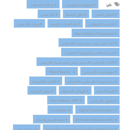
تاج:
# تكنولوجيا المعلومات
# شبكات الاتصالات
# التحول الرقمي
# حلول الرقمنة
# عالم رقمي
# التدريب التكنولوجي
# بناء القدرات الرقمية
# جريدة عالم رقمي
# Alam Rakamy Newspaper
# خالد حسن رئيس تحرير جريدة عالم رقمي
# وزير الاتصالات وتكنولوجيا المعلومات
# الكاتب الصحفي خالد حسن رئيس تحرير جريدة عالم رقمي
# موقع جريدة عالم رقمي
# Alam Rakamy
# مبادرة جريدة عالم رقمي بالجامعات
# الالعاب الالكترونية
# البنية التحتية
# الهواتف المحمولة
# سوق الكمبيوتر
# تطبيق عالم رقمي
# Alam Rakamy APP
# innovation
# Digital Transformation
# Artificial Intelligence (AI)
# ثقافة الابداع والابتكار
# technology and communication Information
# حماية البيانات