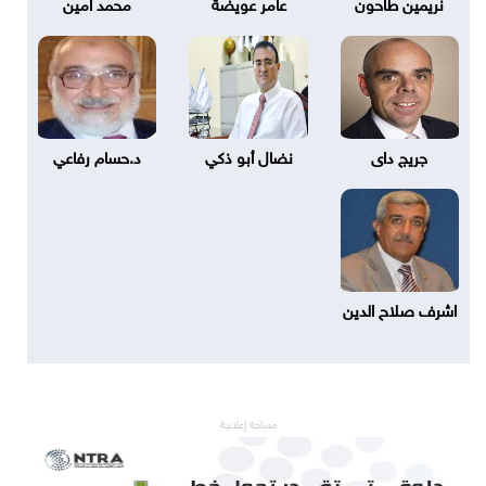
نريمين طاحون
عامر عويضة
محمد امين
جريج داى
نضال أبو ذكي
د.حسام رفاعي
اشرف صلاح الدين
مساحة إعلانية