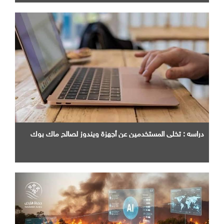
دراسه : تخلي المستخدمين عن أجهزة ويندوز لصالح ماك بوك