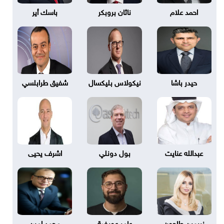
احمد علام
ناثان بروبكر
باسك أير
حيدر باشا
نيكولاس بليكسال
شفيق طرابلسي
عبدالله عنايت
بول دونلي
اشرف يحيى
نريمين طاحون
عامر عويضة
محمد امين