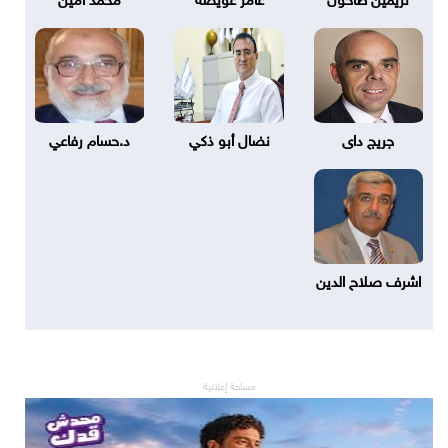
جريج داى
نضال أبو ذكي
د.حسام رفاعي
اشرف صلاح الدين
مساحة إعلانية