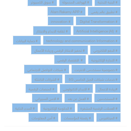
# البنية التحتية
# الهواتف المحمولة
# سوق الكمبيوتر
# تطبيق عالم رقمي
# Alam Rakamy APP
# innovation
# Digital Transformation
# Artificial Intelligence (AI)
# ثقافة الابداع والابتكار
# technology and communication Information
# حماية البيانات
# الدفع الالكتروني
# تحفيز الابتكار الرقمي وريادة الأعمال
# التجارة الإلكترونية
# الاقتصاد الرقمي
# خصوصية مستخدمى الانترنت
# شبكات التواصل الاجتماعي
# خدمات شبكات الجيل الخامس 5G
# الشركات الناشئة
#ريادة الاعمال
# الابداع التكنولوجي
# المنصات الرقمية
# المستخدمين
# العمل عن بعد
# الامن السبيراني
# العملات الرقمية المشفرة
# الحكومة الإلكترونية
# المدن الذكية
# الميتافيرس
# رقمنة المؤسسات
# أمن المعلومات