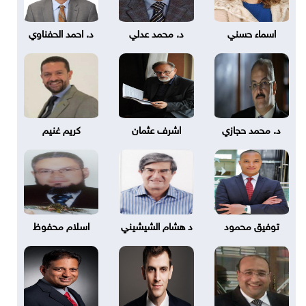
اسماء حسني
د. محمد عدلي
د. احمد الحفناوي
د. محمد حجازي
اشرف عثمان
كريم غنيم
توفيق محمود
د هشام الشيشيني
اسلام محفوظ