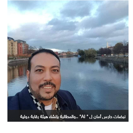
نبضات حارس أمان ل " AI" ..والمطالبة بإنشاء هيئة رقابة دولية