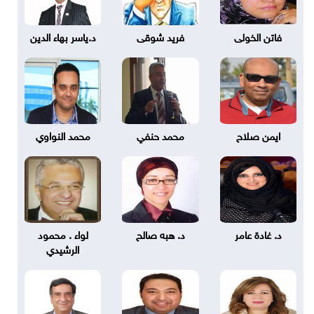
فاتن الخولى
فريد شوقى
د.ياسر بهاء الدين
ايمن صلاح
محمد حنفي
محمد النواوي
د. غادة عامر
د. هبه صالح
لواء . محمود
الرشيدي