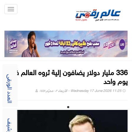
Toggle
gation
336 مليار دولار يضافون إلية ثروه العالم في
يوم واحد
العدد الورقى
Wednesday 17 June 2026 11:25 - الأربعاء ٠٢ محرّم ١٤٤٨
الارشيف