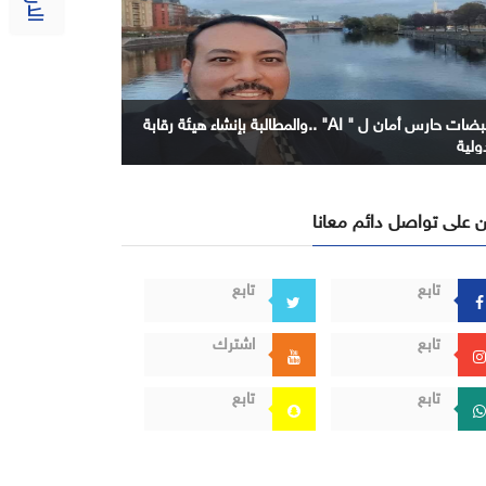
نبضات حارس أمان ل " AI" ..والمطالبة بإنشاء هيئة رقابة
ولية
 على تواصل دائم معانا
تابع
تابع
تابع
اشترك
تابع
تابع