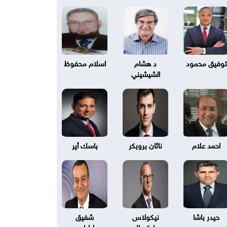
توفيق محمود
د هشام
اسلام محفوظ
الشيشيني
احمد علام
ناثان بروبكر
باسك أير
حيدر باشا
نيكولاس
شفيق
بليكسال
طرابلسي