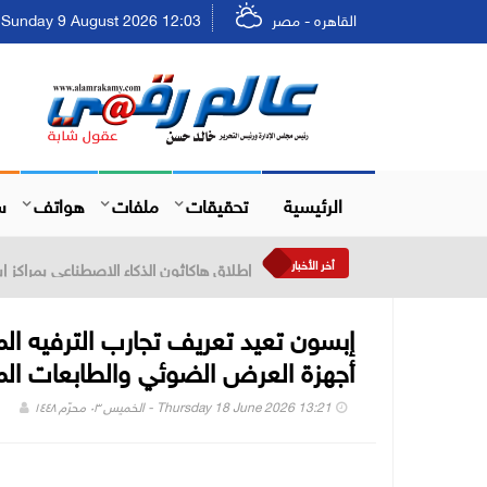
القاهره - مصر
Sunday 9 August 2026 12:03 - الأحد ٢٥ صفر ١٤٤٨
الرئيسية
تحقيقات
ملفات
هواتف
س
أخر الأخبار
انطلاق برنامج "تطوير الأعمال لصاحبات
إبسون تعيد تعريف تجارب الترفيه ال
أجهزة العرض الضوئي والطابعات الم
Thursday 18 June 2026 13:21 - الخميس ٠٣ محرّم ١٤٤٨