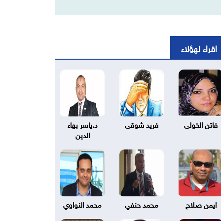
اقراء لهؤلاء
فاتن الخولى
فريد شوقى
د.ياسر بهاء
الدين
ايمن صلاح
محمد حنفي
محمد النواوي