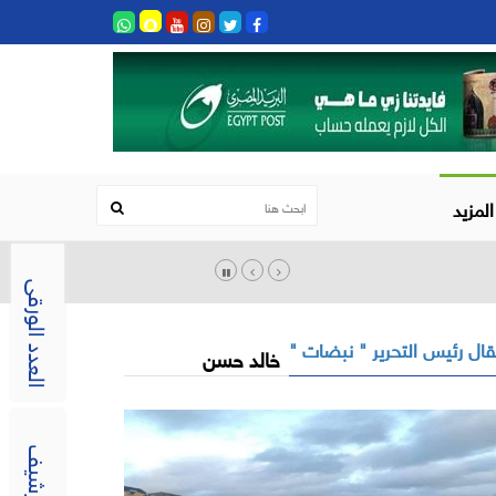
المزيد
العدد الورقى
ال رئيس التحرير " نبضات "
خالد حسن
الارشيف