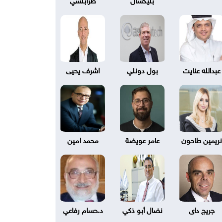
عبدالله عنايت
بول دونلي
اشرف يحيى
نريمين طاحون
عامر عويضة
محمد امين
جريج داى
نضال أبو ذكي
د.حسام رفاعي