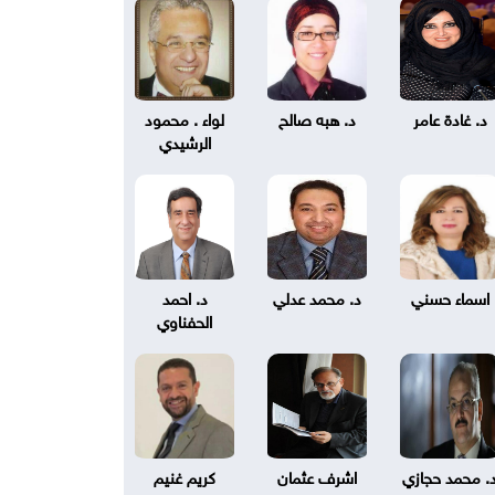
د. غادة عامر
د. هبه صالح
لواء . محمود
الرشيدي
اسماء حسني
د. محمد عدلي
د. احمد
الحفناوي
. محمد حجازي
اشرف عثمان
كريم غنيم