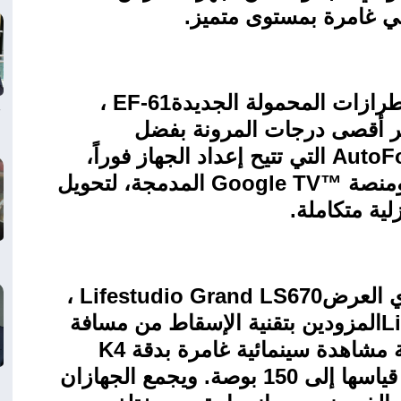
لي غامرة بمستوى متميز.
رازات المحمولة الجديدة
EF-61
،
ير أقصى درجات المرونة بفضل
AutoF
التي تتيح إعداد الجهاز فوراً،
منصة
Google TV™
المدمجة، لتحويل
ية متكاملة.
ي العرض
Lifestudio Grand LS670
،
L
المزودين بتقنية الإسقاط من مسافة
 مشاهدة سينمائية غامرة بدقة 4
K
وبمساحة عرض يصل قياسها إلى 150 بوصة. ويجمع الجهازان