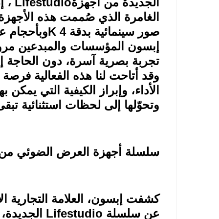
الجديدة من أجهزة
Lifestudio
، إ
الغامرة الذي صُممت هذه الأجهزة
صور سينمائية بدقة 4
K
وبأحجام ع
إبسون المؤسسات والمبدعين مرون
تجربة بصرية آسرة، دون الحاجة إ
وقد أتاحت لنا هذه الفعالية فرصة ل
الأداء، وإبراز الكيفية التي يمكن به
وتحوّلها إلى لحظات استثنائية تب
سلسلة أجهزة العرض الضوئي من
كشفت إبسون، العلامة التجارية ال
عن سلسلة
Lifestudio
الجديدة،