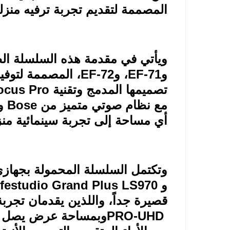
المصممة لتقديم تجربة ترفيه منز
ويأتي في مقدمة هذه السلسلة الط
و
EF-71
، و
EF-72
، المصممة لتوف
تصميمها المدمج وتقنية
ocus Pro
مع نظام صوتي متميز من
Bose
و
أي مساحة إلى تجربة سينمائية منزل
وتكتمل السلسلة المحمولة بجهاز
و
ifestudio Grand Plus LS970
قصيرة جداً، واللذين يقدمان تجربة
PRO-UHD