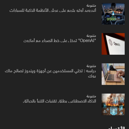
متنوعة
أندرويد أوتو يتربع علي عرش الأنظمة الذكية للسيارات
متنوعة
"OpenAI" تدخل علي خط الصراع مع أمازون
متنوعة
دراسه : تخلي المستخدمين عن أجهزة ويندوز لصالح ماك
بوك
متنوعة
الذكاء الاصطناعي يطلق تقنيات التنبأ بالحرائق
الأقسام