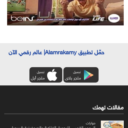
حمّل تطبيق Alamrakamy| عالم رقمي الآن
تحميل
تحميل
متجر بلاى
متجر أبل
مقالات تهمك
حوارات
المعهد القومي للبحوث الفلكية والجيوفيزيقية يبحث