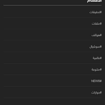
#تحقيقات
#ملفات
#هواتف
#سوشيال
#عالمية
#متنوعة
#NEWS
#حوارات