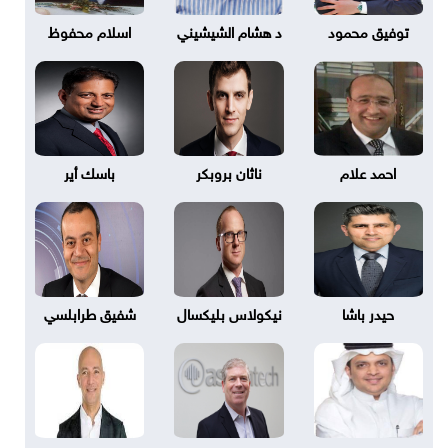
توفيق محمود
د هشام الشيشيني
اسلام محفوظ
احمد علام
ناثان بروبكر
باسك أير
حيدر باشا
نيكولاس بليكسال
شفيق طرابلسي