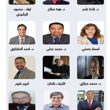
د. غادة عامر
د. هبه صالح
لواء . محمود
الرشيدي
اسماء حسني
د. محمد عدلي
د. احمد الحفناوي
د. محمد حجازي
اشرف عثمان
كريم غنيم