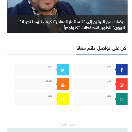
نبضات من الروتين إلى "الاستثمار المغامر": كيف تلهمنا تجربة "
آنهوي" لتطوير المحافظات تكنولوجياً
كن على تواصل دائم معانا
تابع
تابع
تابع
اشترك
تابع
تابع
مساحة إعلانية