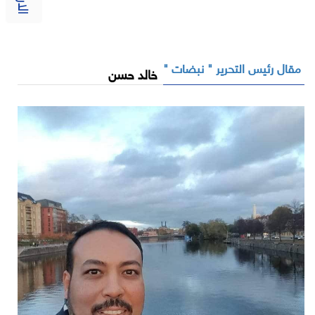
مقال رئيس التحرير " نبضات "
خالد حسن