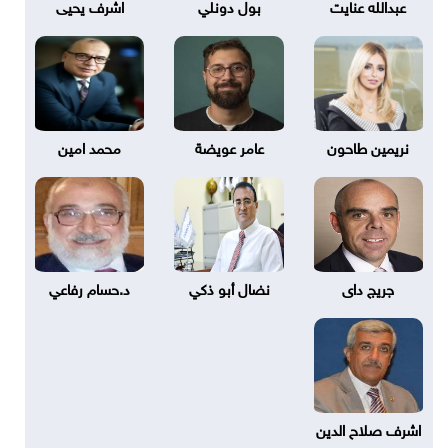
عبدالله عنايت
بول دونلي
اشرف يحيى
نريمين طاحون
عامر عويضة
محمد امين
جريج داى
نضال أبو ذكي
د.حسام رفاعي
اشرف صلاح الدين