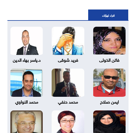
اقراء لهؤلاء
فاتن الخولى
فريد شوقى
د.ياسر بهاء الدين
ايمن صلاح
محمد حنفي
محمد النواوي