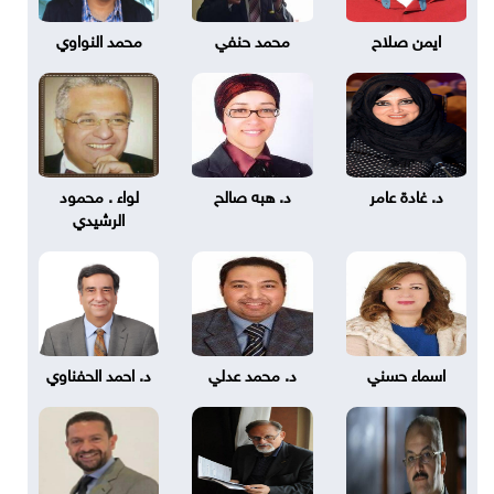
ايمن صلاح
محمد حنفي
محمد النواوي
د. غادة عامر
د. هبه صالح
لواء . محمود
الرشيدي
اسماء حسني
د. محمد عدلي
د. احمد الحفناوي