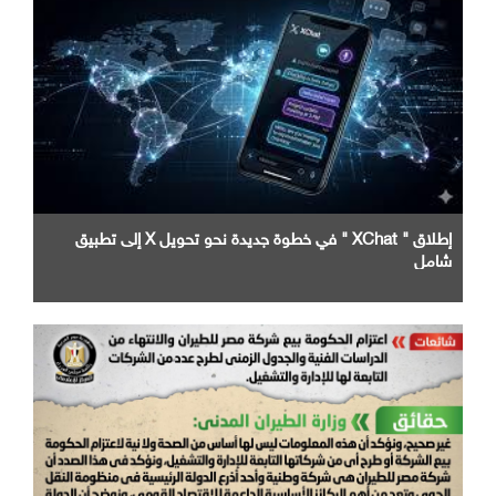
إطلاق " XChat " في خطوة جديدة نحو تحويل X إلى تطبيق
شامل