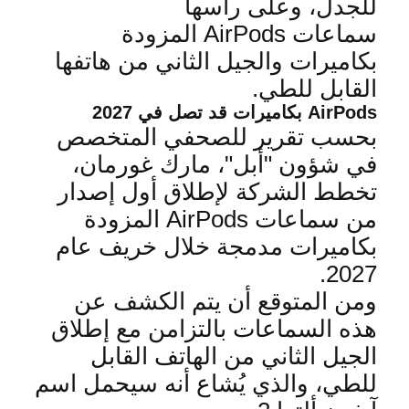
للجدل، وعلى رأسها
سماعات
AirPods
المزودة
بكاميرات والجيل الثاني من هاتفها
القابل للطي
.
AirPods
بكاميرات قد تصل في 2027
بحسب تقرير للصحفي المتخصص
في شؤون "أبل"، مارك غورمان،
تخطط الشركة لإطلاق أول إصدار
من سماعات
AirPods
المزودة
بكاميرات مدمجة خلال خريف عام
.
2027
ومن المتوقع أن يتم الكشف عن
هذه السماعات بالتزامن مع إطلاق
الجيل الثاني من الهاتف القابل
للطي، والذي يُشاع أنه سيحمل اسم