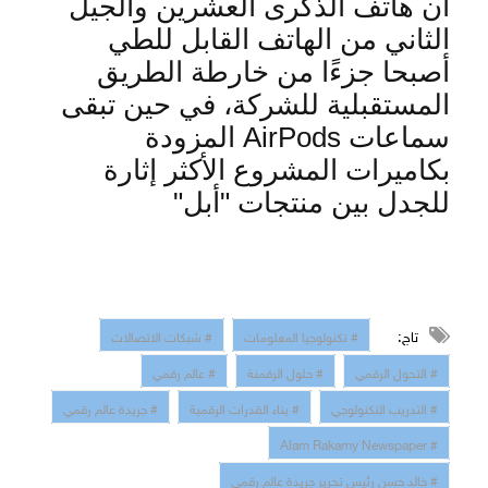
أن هاتف الذكرى العشرين والجيل
الثاني من الهاتف القابل للطي
أصبحا جزءًا من خارطة الطريق
المستقبلية للشركة، في حين تبقى
سماعات
AirPods
المزودة
بكاميرات المشروع الأكثر إثارة
للجدل بين منتجات "أبل"
تاج:
# تكنولوجيا المعلومات
# شبكات الاتصالات
# التحول الرقمي
# حلول الرقمنة
# عالم رقمي
# التدريب التكنولوجي
# بناء القدرات الرقمية
# جريدة عالم رقمي
# Alam Rakamy Newspaper
# خالد حسن رئيس تحرير جريدة عالم رقمي