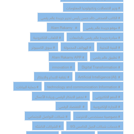
# وزير الاتصالات وتكنولوجيا المعلومات
# الكاتب الصحفي خالد حسن رئيس تحرير جريدة عالم رقمي
# موقع جريدة عالم رقمي
# Alam Rakamy
# مبادرة جريدة عالم رقمي بالجامعات
# الالعاب الالكترونية
# البنية التحتية
# الهواتف المحمولة
# سوق الكمبيوتر
# تطبيق عالم رقمي
# Alam Rakamy APP
# innovation
# Digital Transformation
# Artificial Intelligence (AI)
# ثقافة الابداع والابتكار
# technology and communication Information
# حماية البيانات
# الدفع الالكتروني
# تحفيز الابتكار الرقمي وريادة الأعمال
# التجارة الإلكترونية
# الاقتصاد الرقمي
# خصوصية مستخدمى الانترنت
# شبكات التواصل الاجتماعي
# خدمات شبكات الجيل الخامس 5G
# الشركات الناشئة