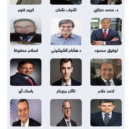
د. محمد حجازي
اشرف عثمان
كريم غنيم
توفيق محمود
د هشام الشيشيني
اسلام محفوظ
احمد علام
ناثان بروبكر
باسك أير