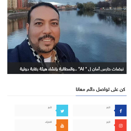
نبضات حارس أمان ل " AI" ..والمطالبة بإنشاء هيئة رقابة دولية
كن على تواصل دائم معانا
تابع
تابع
تابع
اشترك