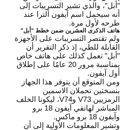
"أبل"، والذي تشير التسريبات إلى
أنه سيحمل اسم آيفون ألترا عند
طرحه لأول مرة
.
هاتف الذكرى العشرين ضمن خطط "أبل
"
ولم تقتصر التسريبات على الأجهزة
القابلة للطي، إذ ذكر التقرير أن
"أبل" تعمل كذلك على هاتف خاص
بمناسبة مرور 20 عامًا على إطلاق
أول آيفون
.
ومن المتوقع أن يتوفر هذا الجهاز
بنسختين تحملان الاسمين
الرمزيين
V73
و
V74
، ليكونا الخلف
المباشر لهاتفي آيفون 18 برو
وآيفون 18 برو ماكس
.
وتشير المعلومات الأولية إلى أن