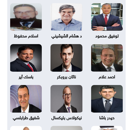
توفيق محمود
د هشام الشيشيني
اسلام محفوظ
احمد علام
ناثان بروبكر
باسك أير
حيدر باشا
نيكولاس بليكسال
شفيق طرابلسي