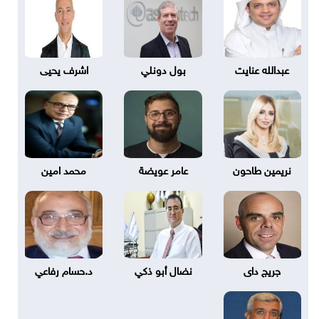
عبدالله عنايت
بول دونلي
اشرف يحيى
نريمين طاحون
عامر عويضة
محمد امين
جريج داى
نضال أبو ذكي
د.حسام رفاعي