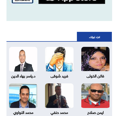
اقراء لهؤلاء
فاتن الخولى
فريد شوقى
د.ياسر بهاء الدين
ايمن صلاح
محمد حنفي
محمد النواوي