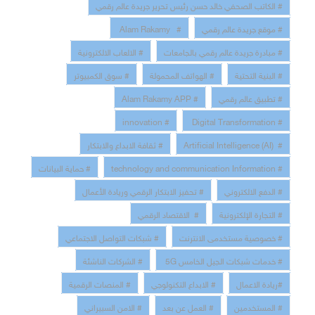
# الكاتب الصحفي خالد حسن رئيس تحرير جريدة عالم رقمي
# موقع جريدة عالم رقمي
# Alam Rakamy
# مبادرة جريدة عالم رقمي بالجامعات
# الالعاب الالكترونية
# البنية التحتية
# الهواتف المحمولة
# سوق الكمبيوتر
# تطبيق عالم رقمي
# Alam Rakamy APP
# innovation
# Digital Transformation
# Artificial Intelligence (AI)
# ثقافة الابداع والابتكار
# technology and communication Information
# حماية البيانات
# الدفع الالكتروني
# تحفيز الابتكار الرقمي وريادة الأعمال
# التجارة الإلكترونية
# الاقتصاد الرقمي
# خصوصية مستخدمى الانترنت
# شبكات التواصل الاجتماعي
# خدمات شبكات الجيل الخامس 5G
# الشركات الناشئة
#ريادة الاعمال
# الابداع التكنولوجي
# المنصات الرقمية
# المستخدمين
# العمل عن بعد
# الامن السبيراني