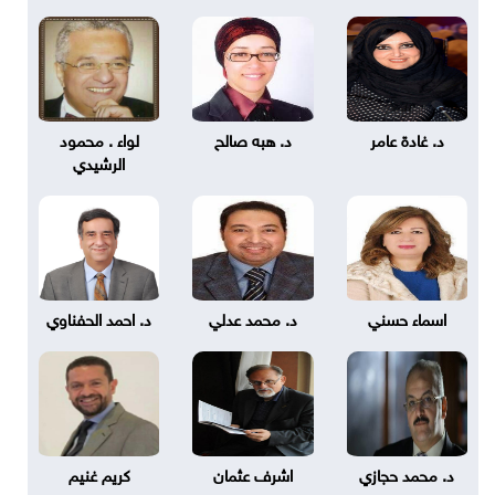
د. غادة عامر
د. هبه صالح
لواء . محمود
الرشيدي
اسماء حسني
د. محمد عدلي
د. احمد الحفناوي
د. محمد حجازي
اشرف عثمان
كريم غنيم