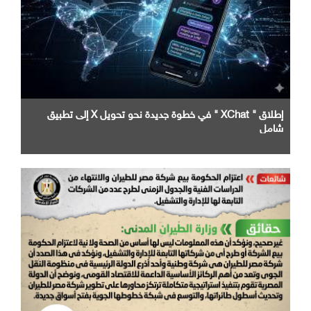
إطلاق " XChat " في خطوة جديدة نحو تحويل X إلى تطبيق
شامل