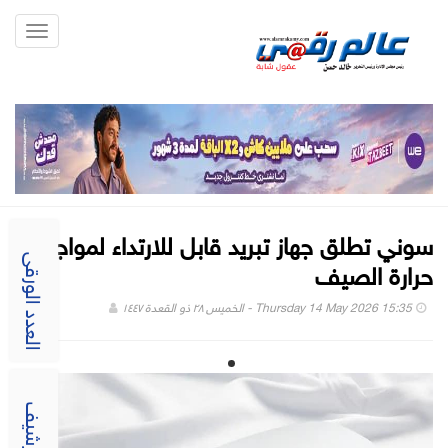
Toggle
gation
سوني تطلق جهاز تبريد قابل للارتداء لمواجهة
حرارة الصيف
العدد الورقى
Thursday 14 May 2026 15:35 - الخميس ٢٨ ذو القعدة ١٤٤٧
الارشيف