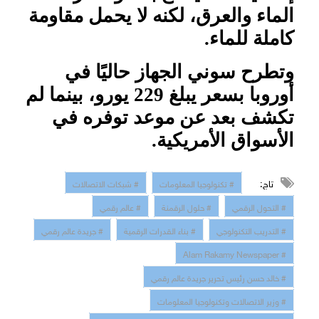
الماء والعرق، لكنه لا يحمل مقاومة
كاملة للماء
.
وتطرح سوني الجهاز حاليًا في
أوروبا بسعر يبلغ 229 يورو، بينما لم
تكشف بعد عن موعد توفره في
الأسواق الأمريكية
.
تاج:
# تكنولوجيا المعلومات
# شبكات الاتصالات
# التحول الرقمي
# حلول الرقمنة
# عالم رقمي
# التدريب التكنولوجي
# بناء القدرات الرقمية
# جريدة عالم رقمي
# Alam Rakamy Newspaper
# خالد حسن رئيس تحرير جريدة عالم رقمي
# وزير الاتصالات وتكنولوجيا المعلومات