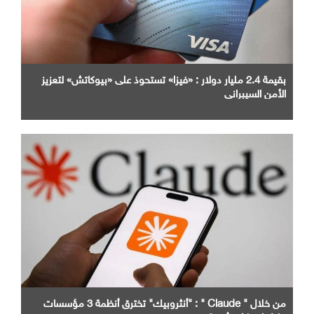
بقيمة 2.4 مليار دولار : «فيزا» تستحوذ على «بيوكاتش» لتعزيز
الأمن السيبراني
من خلال " Claude " : "أنثروبيك" تخترق أنظمة 3 مؤسسات