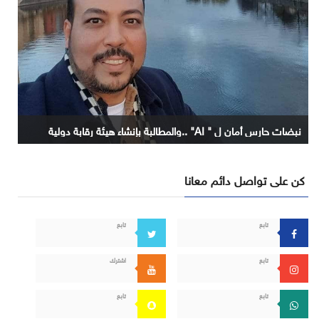
نبضات حارس أمان ل " AI" ..والمطالبة بإنشاء هيئة رقابة دولية
كن على تواصل دائم معانا
تابع
تابع
تابع
اشترك
تابع
تابع