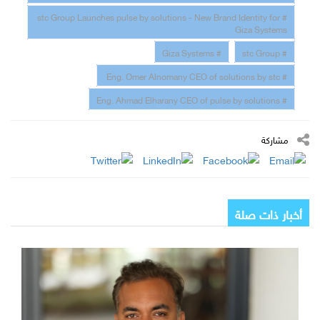
# stc Group Launches pulse by solutions - New Brand Identity for
Giza Systems
# Giza Systems
# stc Group
# Eng. Omer Alnomany CEO of solutions by stc
# Eng. Ahmad Elharany CEO of pulse by solutions
مشاركة
أخبار ذات صلة