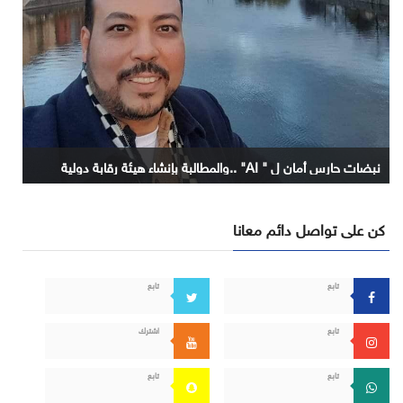
نبضات حارس أمان ل " AI" ..والمطالبة بإنشاء هيئة رقابة دولية
كن على تواصل دائم معانا
تابع
تابع
تابع
اشترك
تابع
تابع