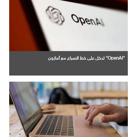
"OpenAI" تدخل علي خط الصراع مع أمازون