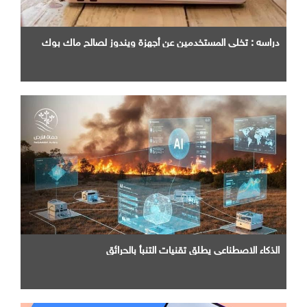
دراسه : تخلي المستخدمين عن أجهزة ويندوز لصالح ماك بوك
الذكاء الاصطناعي يطلق تقنيات التنبأ بالحرائق