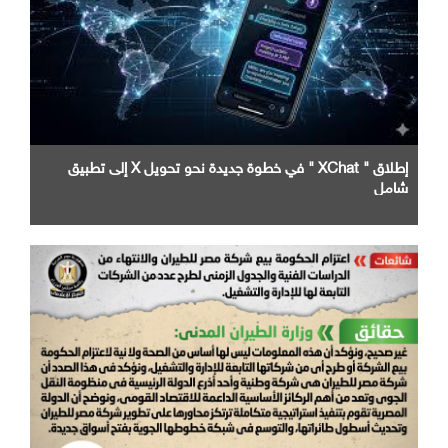
إطلاق " XChat " في خطوة جديدة نحو تحويل X إلى تطبيق
شامل