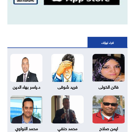
اقراء لهؤلاء
فاتن الخولى
فريد شوقى
د.ياسر بهاء الدين
ايمن صلاح
محمد حنفي
محمد النواوي