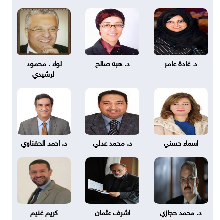
د. غادة عامر
د. هبه صالح
لواء . محمود
الرشيدي
اسماء حسني
د. محمد عدلي
د. احمد الحفناوي
د. محمد حجازي
اشرف عثمان
كريم غنيم