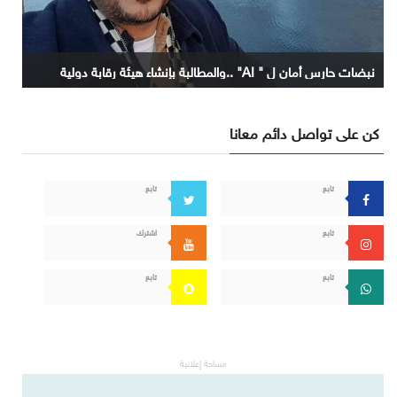
نبضات حارس أمان ل " AI" ..والمطالبة بإنشاء هيئة رقابة دولية
كن على تواصل دائم معانا
تابع
تابع
تابع
اشترك
تابع
تابع
مساحة إعلانية