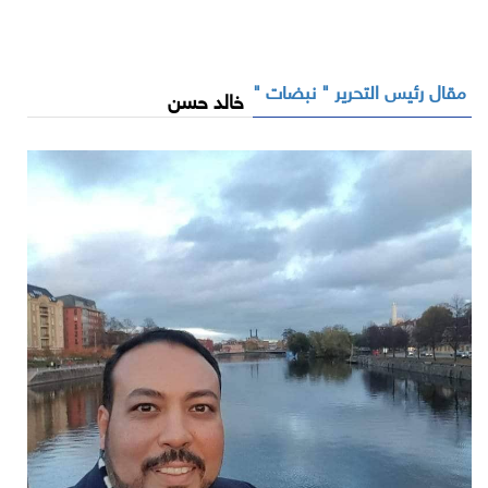
مقال رئيس التحرير " نبضات "
خالد حسن