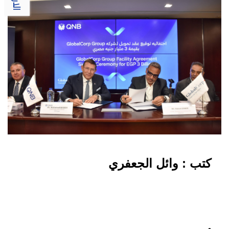
كتب : وائل الجعفري