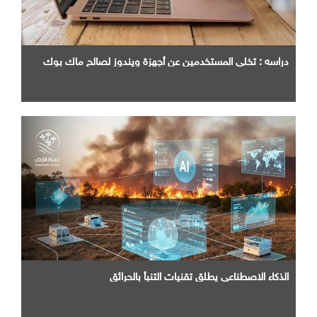
دراسه : تخلي المستخدمين عن أجهزة ويندوز لصالح ماك بوك
الذكاء الاصطناعي يطلق تقنيات التنبأ بالحرائق