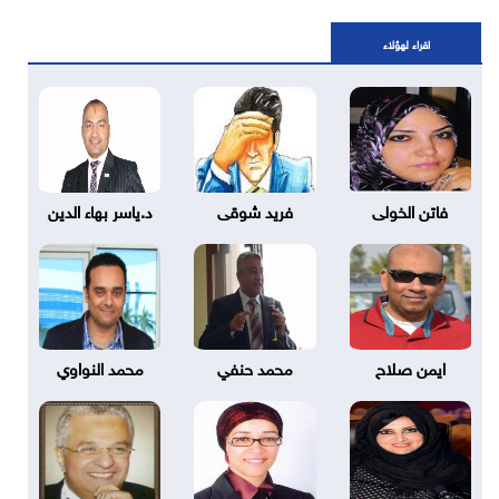
اقراء لهؤلاء
فاتن الخولى
فريد شوقى
د.ياسر بهاء الدين
ايمن صلاح
محمد حنفي
محمد النواوي