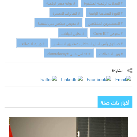
# العملات الرقمية المشفرة
# بوابة مصر الرقمية
# الثورة الصناعية الرابعة
# الطائرات الميسرة
# المستثمرين الملائكيين
# معرض جيتكس دبي للتقنية
# معرض Cairo ICT
# تحليل البيانات
# صناديق رأس المال المخاطر ، صناديق الاستثمار
# وزارة الاتصالات
# وزير الاتصالات
# #عالم_رقمي #alamrakamy
مشاركة
أخبار ذات صلة