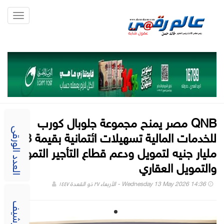
Toggle
gation
QNB مصر يمنح مجموعة جلوبال كورب
للخدمات المالية تسهيلات ائتمانية بقيمة 3
العدد الورقى
مليار جنيه لتمويل ودعم قطاع التأجير التمويلي
والتمويل العقاري
Wednesday 13 May 2026 14:36 - الأربعاء ٢٧ ذو القعدة ١٤٤٧
الارشيف