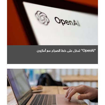
"OpenAI" تدخل علي خط الصراع مع أمازون