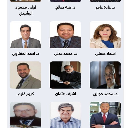
د. غادة عامر
د. هبه صالح
لواء . محمود
الرشيدي
اسماء حسني
د. محمد عدلي
د. احمد الحفناوي
د. محمد حجازي
اشرف عثمان
كريم غنيم