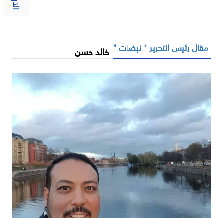
مقال رئيس التحرير " نبضات "
خالد حسن