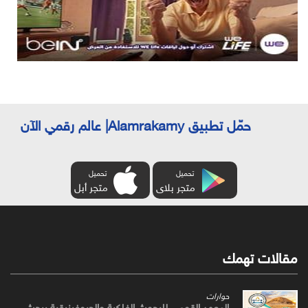
حمّل تطبيق Alamrakamy| عالم رقمي الآن
تحميل
تحميل
متجر بلاى
متجر أبل
مقالات تهمك
حوارات
المعهد القومي للبحوث الفلكية والجيوفيزيقية يبحث