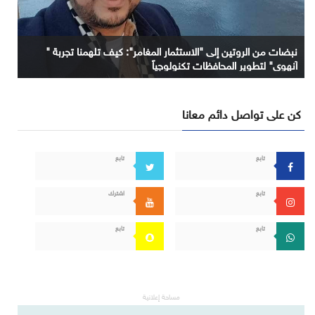
نبضات من الروتين إلى "الاستثمار المغامر": كيف تلهمنا تجربة "
آنهوي" لتطوير المحافظات تكنولوجياً
كن على تواصل دائم معانا
تابع
تابع
تابع
اشترك
تابع
تابع
مساحة إعلانية