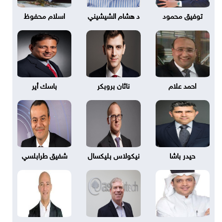
توفيق محمود
د هشام الشيشيني
اسلام محفوظ
احمد علام
ناثان بروبكر
باسك أير
حيدر باشا
نيكولاس بليكسال
شفيق طرابلسي