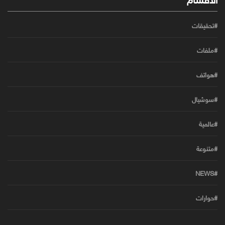
#تحقيقات
#ملفات
#هواتف
#سوشيال
#عالمية
#متنوعة
#NEWS
#حوارات