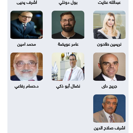
عبدالله عنايت
بول دونلي
اشرف يحيى
نريمين طاحون
عامر عويضة
محمد امين
جريج داى
نضال أبو ذكي
د.حسام رفاعي
اشرف صلاح الدين