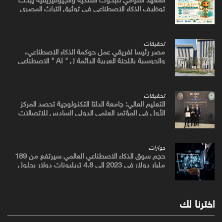
توظيف الذكاء الاصطناعي في توثيق التراث المصري
القديم
تحقيقات
مصر رئيسا لفريقي عمل حوكمة الذكاء الاصطناعي،
والحوسبة باللجنة العربية الدائمة ل " AI " الاصطناعي
والتكنولوجيات البازغة بمجلس الوزراء العرب للاتصالات
تحقيقات
التعليم العالي: جامعة الدلتا التكنولوجية تحصد المركز
الأول في المؤتمر العلمي الدولي السادس للاتصالات
بمشروع يوظف الذكاء الاصطناعي لتطوير صناعة الكتان
حوارات
حجم سوق الذكاء الاصطناعي العالمي سيرتفع من 189
مليار دولار في 2023 إلى 4.8 تريليونات دولار بحلول
2033
اخترنا لك