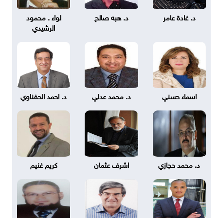
د. غادة عامر
د. هبه صالح
لواء . محمود
الرشيدي
اسماء حسني
د. محمد عدلي
د. احمد الحفناوي
د. محمد حجازي
اشرف عثمان
كريم غنيم