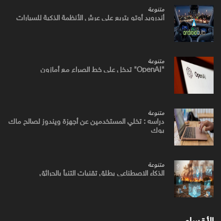
متنوعة
أندرويد أوتو يتربع علي عرش الأنظمة الذكية للسيارات
متنوعة
"OpenAI" تدخل علي خط الصراع مع أمازون
متنوعة
دراسه : تخلي المستخدمين عن أجهزة ويندوز لصالح ماك
بوك
متنوعة
الذكاء الاصطناعي يطلق تقنيات التنبأ بالحرائق
الأقسام