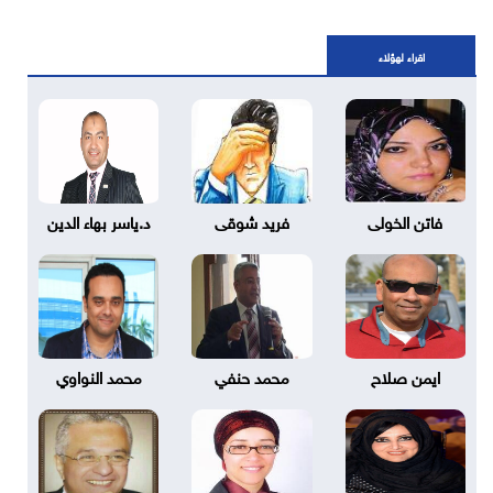
اقراء لهؤلاء
فاتن الخولى
فريد شوقى
د.ياسر بهاء الدين
ايمن صلاح
محمد حنفي
محمد النواوي