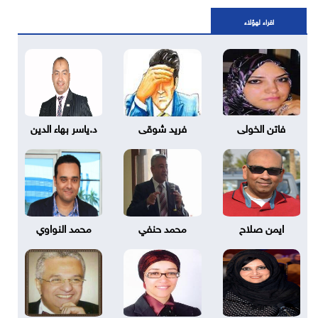
اقراء لهؤلاء
فاتن الخولى
فريد شوقى
د.ياسر بهاء الدين
ايمن صلاح
محمد حنفي
محمد النواوي