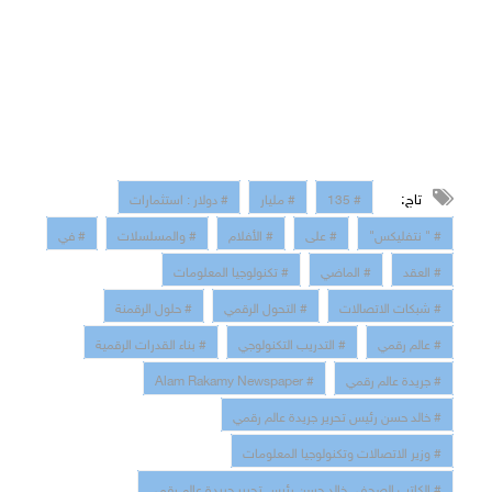
تاج:
# 135
# مليار
# دولار : استثمارات
# " نتفليكس"
# على
# الأفلام
# والمسلسلات
# في
# العقد
# الماضي
# تكنولوجيا المعلومات
# شبكات الاتصالات
# التحول الرقمي
# حلول الرقمنة
# عالم رقمي
# التدريب التكنولوجي
# بناء القدرات الرقمية
# جريدة عالم رقمي
# Alam Rakamy Newspaper
# خالد حسن رئيس تحرير جريدة عالم رقمي
# وزير الاتصالات وتكنولوجيا المعلومات
# الكاتب الصحفي خالد حسن رئيس تحرير جريدة عالم رقمي