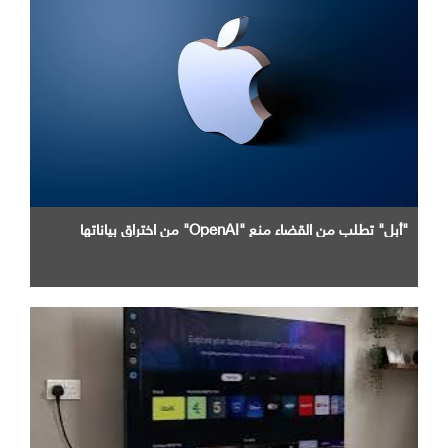
"أبل" تطلب من القضاء منع "OpenAI" من اختراق بياناتها