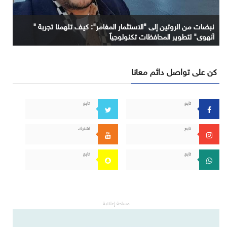
نبضات من الروتين إلى "الاستثمار المغامر": كيف تلهمنا تجربة "
آنهوي" لتطوير المحافظات تكنولوجياً
كن على تواصل دائم معانا
تابع
تابع
تابع
اشترك
تابع
تابع
مساحة إعلانية