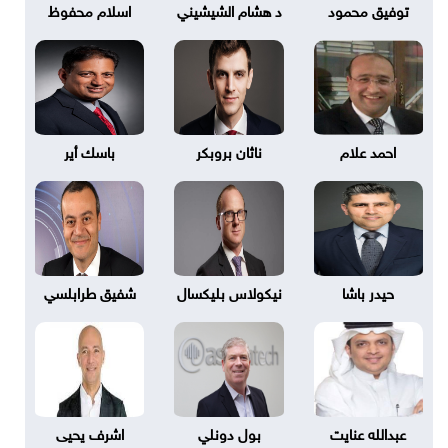
توفيق محمود
د هشام الشيشيني
اسلام محفوظ
احمد علام
ناثان بروبكر
باسك أير
حيدر باشا
نيكولاس بليكسال
شفيق طرابلسي
عبدالله عنايت
بول دونلي
اشرف يحيى