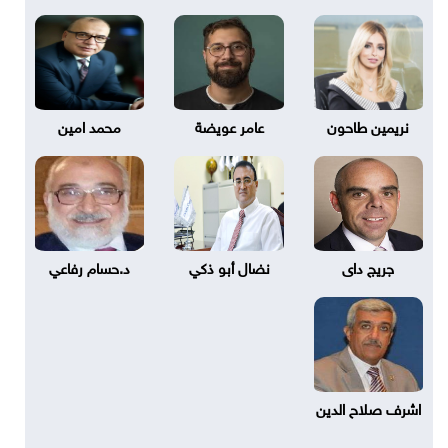
نريمين طاحون
عامر عويضة
محمد امين
جريج داى
نضال أبو ذكي
د.حسام رفاعي
اشرف صلاح الدين