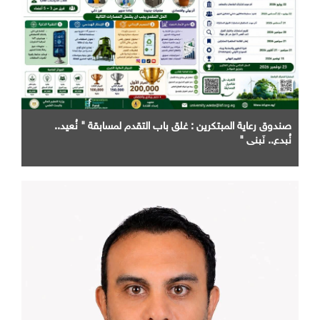
صندوق رعاية المبتكرين : غلق باب التقدم لمسابقة " نُعيد..
نُبدع.. نَبني "