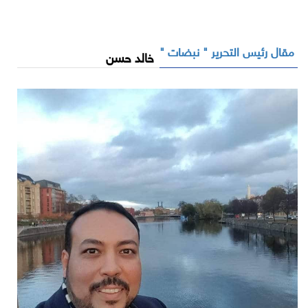
مقال رئيس التحرير " نبضات "
خالد حسن