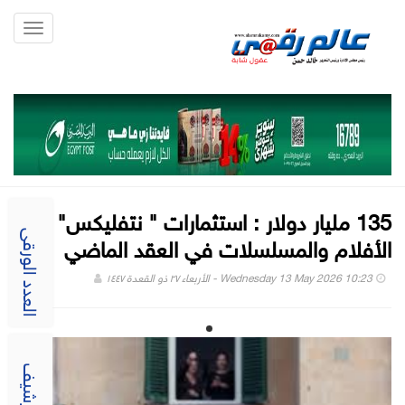
Toggle
gation
135 مليار دولار : استثمارات " نتفليكس" على
الأفلام والمسلسلات في العقد الماضي
العدد الورقى
Wednesday 13 May 2026 10:23 - الأربعاء ٢٧ ذو القعدة ١٤٤٧
الارشيف