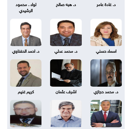
د. غادة عامر
د. هبه صالح
لواء . محمود
الرشيدي
اسماء حسني
د. محمد عدلي
د. احمد الحفناوي
د. محمد حجازي
اشرف عثمان
كريم غنيم