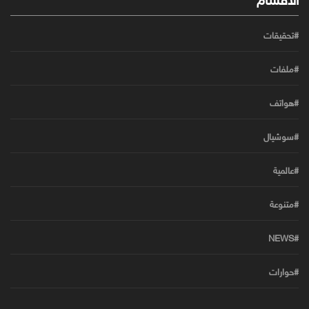
#تحقيقات
#ملفات
#هواتف
#سوشيال
#عالمية
#متنوعة
#NEWS
#حوارات