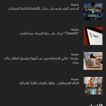
متنوعة
أندرويد أوتو يتربع علي عرش الأنظمة الذكية للسيارات
متنوعة
"OpenAI" تدخل علي خط الصراع مع أمازون
متنوعة
دراسه : تخلي المستخدمين عن أجهزة ويندوز لصالح ماك
بوك
متنوعة
الذكاء الاصطناعي يطلق تقنيات التنبأ بالحرائق
الأقسام