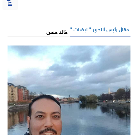
مقال رئيس التحرير " نبضات "
خالد حسن