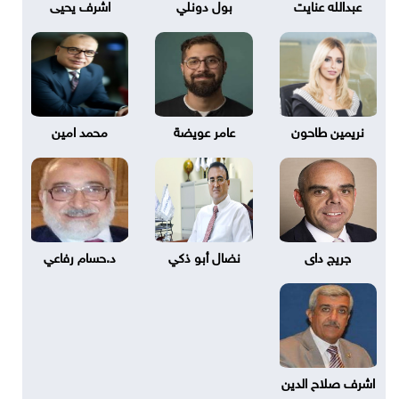
عبدالله عنايت
بول دونلي
اشرف يحيى
نريمين طاحون
عامر عويضة
محمد امين
جريج داى
نضال أبو ذكي
د.حسام رفاعي
اشرف صلاح الدين