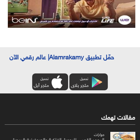
حمّل تطبيق Alamrakamy| عالم رقمي الآن
تحميل
تحميل
متجر بلاى
متجر أبل
مقالات تهمك
حوارات
المعهد القومي للبحوث الفلكية والجيوفيزيقية يبحث