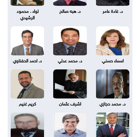
د. غادة عامر
د. هبه صالح
لواء . محمود
الرشيدي
اسماء حسني
د. محمد عدلي
د. احمد الحفناوي
د. محمد حجازي
اشرف عثمان
كريم غنيم