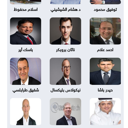
توفيق محمود
د هشام الشيشيني
اسلام محفوظ
احمد علام
ناثان بروبكر
باسك أير
حيدر باشا
نيكولاس بليكسال
شفيق طرابلسي