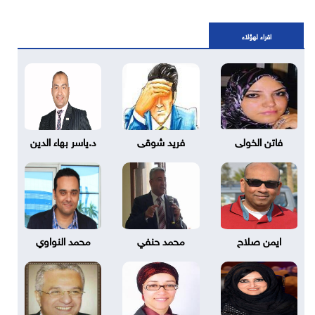
اقراء لهؤلاء
فاتن الخولى
فريد شوقى
د.ياسر بهاء الدين
ايمن صلاح
محمد حنفي
محمد النواوي