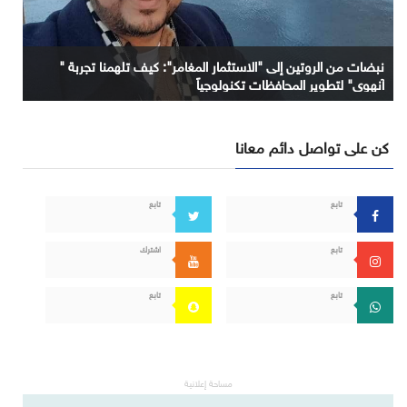
نبضات من الروتين إلى "الاستثمار المغامر": كيف تلهمنا تجربة "
آنهوي" لتطوير المحافظات تكنولوجياً
كن على تواصل دائم معانا
تابع
تابع
تابع
اشترك
تابع
تابع
مساحة إعلانية