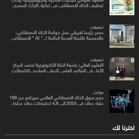
توظيف الذكاء الاصطناعي في توثيق التراث المصري
القديم
تحقيقات
مصر رئيسا لفريقي عمل حوكمة الذكاء الاصطناعي،
والحوسبة باللجنة العربية الدائمة ل " AI " الاصطناعي
والتكنولوجيات البازغة بمجلس الوزراء العرب للاتصالات
تحقيقات
التعليم العالي: جامعة الدلتا التكنولوجية تحصد المركز
الأول في المؤتمر العلمي الدولي السادس للاتصالات
بمشروع يوظف الذكاء الاصطناعي لتطوير صناعة الكتان
حوارات
حجم سوق الذكاء الاصطناعي العالمي سيرتفع من 189
مليار دولار في 2023 إلى 4.8 تريليونات دولار بحلول
2033
اخترنا لك