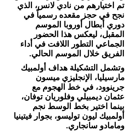
تم اختيارهم من نادي لانس، الذي
نجح في حجز مقعده رسمياً في
دوري أبطال أوروبا الموسم
المقبل، ليعكس هذا الحضور
الجماعي التطور اللافت في أداء
الفريق خلال الموسم الحالي.
وتشمل التشكيلة هداف أولمبيك
مارسيليا، الإنجليزي ميسون
جرينوود، في خط الهجوم مع
عثمان ديمبيلي وفلوريان توفان،
بينما اختير بخط الوسط نجم
أولمبيك ليون توليسو، بجوار فيتينيا
ومامادو سانجاري.