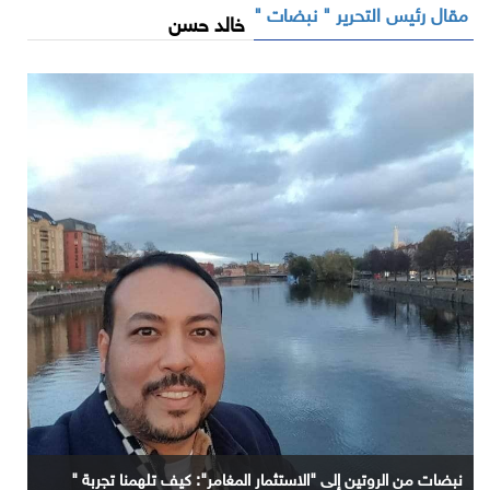
مقال رئيس التحرير " نبضات "
خالد حسن
نبضات من الروتين إلى "الاستثمار المغامر": كيف تلهمنا تجربة "