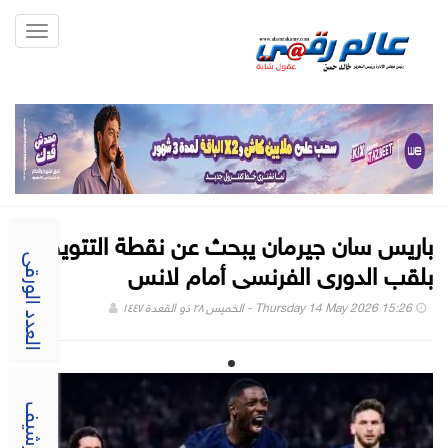
Toggle
gation
باريس سان جيرمان يبحث عن نقطة التتويج
بلقب الدورى الفرنسى أمام لانس
العدد الورقى
Thursday 14 May 2026 15:26 - الخميس ٢٨ ذو القعدة ١٤٤٧
الارشيف