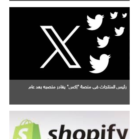
رئيس المنتجات في منصة "إكس" يغادر منصبه بعد عام