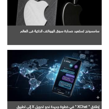
سامسونج تستعيد صدارة سوق الهواتف الذكية في العالم
إطلاق " XChat " في خطوة جديدة نحو تحويل X إلى تطبيق