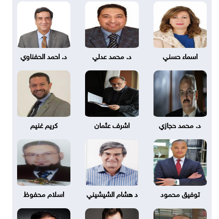
اسماء حسني
د. محمد عدلي
د. احمد الحفناوي
د. محمد حجازي
اشرف عثمان
كريم غنيم
توفيق محمود
د هشام الشيشيني
اسلام محفوظ