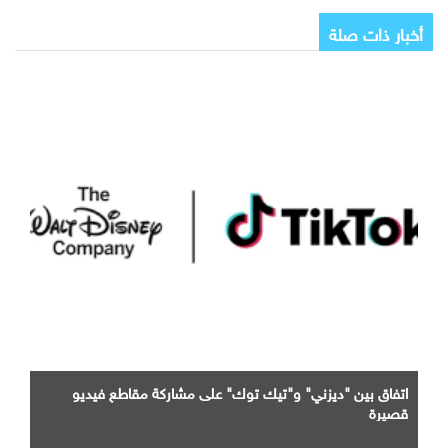
أخبار ذات صلة
اتفاق بين "ديزني" و"تيك توك" على مشاركة مقاطع فيديو
قصيرة