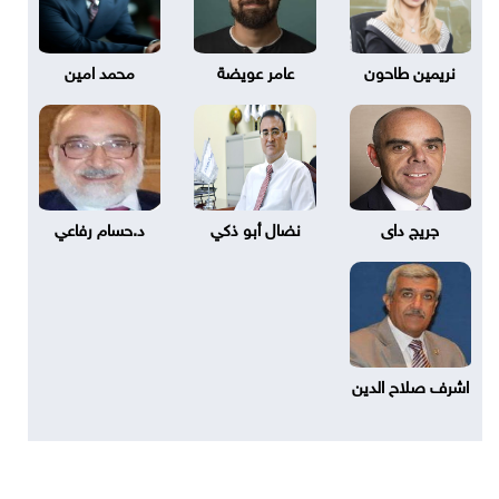
نريمين طاحون
عامر عويضة
محمد امين
جريج داى
نضال أبو ذكي
د.حسام رفاعي
اشرف صلاح الدين