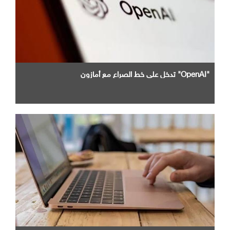
"OpenAI" تدخل علي خط الصراع مع أمازون