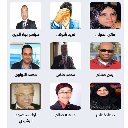
فاتن الخولى
فريد شوقى
د.ياسر بهاء الدين
ايمن صلاح
محمد حنفي
محمد النواوي
د. غادة عامر
د. هبه صالح
لواء . محمود
الرشيدي