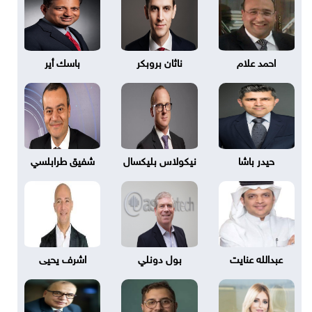
احمد علام
ناثان بروبكر
باسك أير
حيدر باشا
نيكولاس بليكسال
شفيق طرابلسي
عبدالله عنايت
بول دونلي
اشرف يحيى