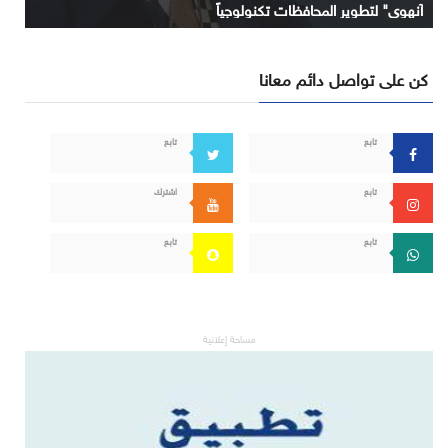
آنهوي" لتطوير المحافظات تكنولوجياً
كن على تواصل دائم معانا
تابع
تابع
تابع
اشترك
تابع
تابع
مساحة إعلانية