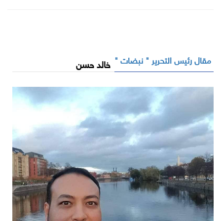
مقال رئيس التحرير " نبضات "
خالد حسن