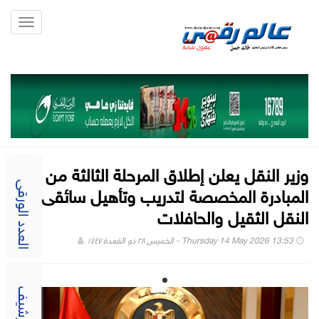
Toggle
gation
وزير النقل يعلن إطلاق المرحلة الثالثة من
المبادرة المخصصة لتدريب وتأهيل سائقى
العدد الورقى
النقل الثقيل والحافلات
Thursday 14 May 2026 13:53 - الخميس ٢٨ ذو القعدة ١٤٤٧
الارشيف