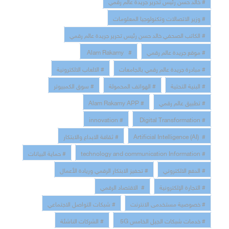
# خالد حسن رئيس تحرير جريدة عالم رقمي
# وزير الاتصالات وتكنولوجيا المعلومات
# الكاتب الصحفي خالد حسن رئيس تحرير جريدة عالم رقمي
# موقع جريدة عالم رقمي
# Alam Rakamy
# مبادرة جريدة عالم رقمي بالجامعات
# الالعاب الالكترونية
# البنية التحتية
# الهواتف المحمولة
# سوق الكمبيوتر
# تطبيق عالم رقمي
# Alam Rakamy APP
# innovation
# Digital Transformation
# Artificial Intelligence (AI)
# ثقافة الابداع والابتكار
# technology and communication Information
# حماية البيانات
# الدفع الالكتروني
# تحفيز الابتكار الرقمي وريادة الأعمال
# التجارة الإلكترونية
# الاقتصاد الرقمي
# خصوصية مستخدمى الانترنت
# شبكات التواصل الاجتماعي
# خدمات شبكات الجيل الخامس 5G
# الشركات الناشئة