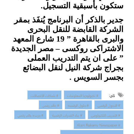
ستكون بأسبقية التسجيل.
جدير بالذكر أن البرنامج يُنفَذ بمقر
الشركة القابضة للنقل البحرى
والبرى بالقاهرة ” 19 شارع المعهد
الاشتراكى روكسى – مصر الجديدة
” على ان يتم التدريب العملى
بجراج شركة النيل لنقل البضائع
بجسر السويس .
تاج:
# تكنولوجيا المعلومات
# شبكات الاتصالات
# التحول الرقمي
# حلول الرقمنة
# عالم رقمي
# التدريب التكنولوجي
# بناء القدرات الرقمية
# جريدة عالم رقمي
# Alam Rakamy Newspaper