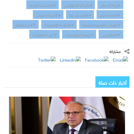
#ريادة الاعمال
# الابداع التكنولوجي
# المنصات الرقمية
# المستخدمين
# العمل عن بعد
# الامن السبيراني
# العملات الرقمية المشفرة
# الحكومة الإلكترونية
# المدن الذكية
# الميتافيرس
# رقمنة المؤسسات
# أمن المعلومات
مشاركة
أخبار ذات صلة