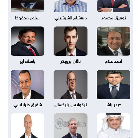
توفيق محمود
د هشام الشيشيني
اسلام محفوظ
احمد علام
ناثان بروبكر
باسك أير
حيدر باشا
نيكولاس بليكسال
شفيق طرابلسي