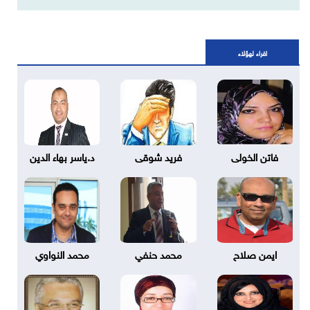
اقراء لهؤلاء
فاتن الخولى
فريد شوقى
د.ياسر بهاء الدين
ايمن صلاح
محمد حنفي
محمد النواوي