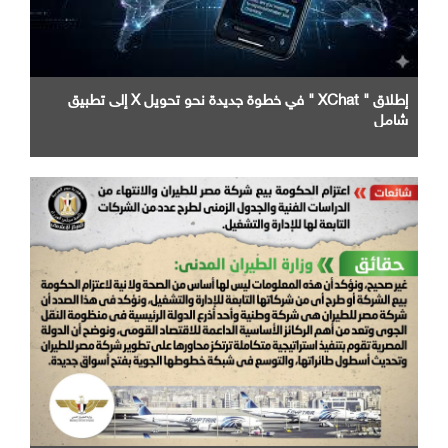
إطلاق " XChat " في خطوة جديدة نحو تحويل X إلى تطبيق
شامل