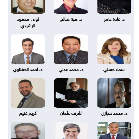
د. غادة عامر
د. هبه صالح
لواء . محمود
الرشيدي
اسماء حسني
د. محمد عدلي
د. احمد الحفناوي
د. محمد حجازي
اشرف عثمان
كريم غنيم