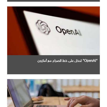
"OpenAI" تدخل علي خط الصراع مع أمازون