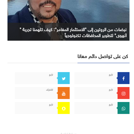
نبضات من الروتين إلى "الاستثمار المغامر": كيف تلهمنا تجربة "
آنهوي" لتطوير المحافظات تكنولوجياً
كن على تواصل دائم معانا
تابع
تابع
تابع
اشترك
تابع
تابع
مساحة إعلانية