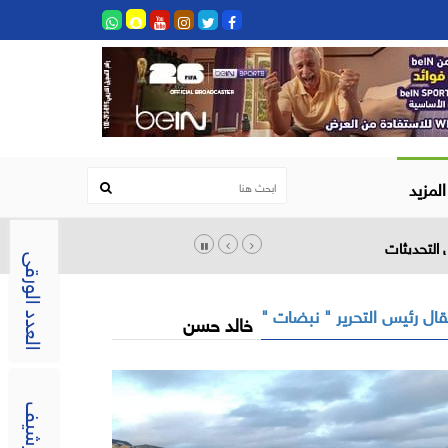
المزيد
العدد الورقى
مقال رئيس التحرير " نبضات
خالد حسن
الارشيف