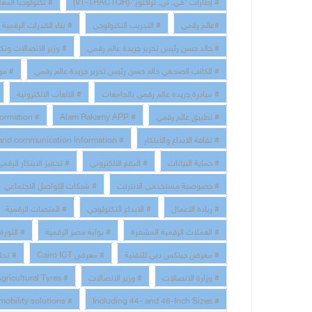
# إطارات "في. تي. تراكتور" (VT-TRACTOR)
تكنولوجيا المعلو
#عالم رقمي
# التدريب التكنولوجي
# بناء القدرات الرقمية
# خالد حسن رئيس تحرير جريدة عالم رقمي
وزير الاتصالات وتكنو
# الكاتب الصحفي خالد حسن رئيس تحرير جريدة عالم رقمي
موقع
# مبادرة جريدة عالم رقمي بالجامعات
# الالعاب الالكترونية
# Digital Transformation
# Alam Rakamy APP
# تطبيق عالم رقمي
# technology and communication Information
# ثقافة الابداع والابتكار
# حماية البيانات
# الدفع الالكتروني
تحفيز الابتكار الرقمي 
# خصوصية مستخدمى الانترنت
# شبكات التواصل الاجتماعي
# ريادة الاعمال
# الابداع التكنولوجي
# المنصات الرقمية
# العملات الرقمية المشفرة
# بوابة مصر الرقمية
الثورة ال
# معرض جيتكس دبي للتقنية
# معرض Cairo ICT
تحليل 
# Bridgestone Launches Extra-Large Agricultural Tyres
# وزير الاتصالات
# وزارة الاتصالات
# Bridgestone a global leader in tyres and sustainable mobility solutions
# Including 44- and 46-Inch Sizes