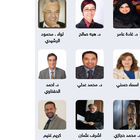
د. غادة عامر
د. هبه صالح
لواء . محمود
الرشيدي
اسماء حسني
د. محمد عدلي
د. احمد
الحفناوي
. محمد حجازي
اشرف عثمان
كريم غنيم