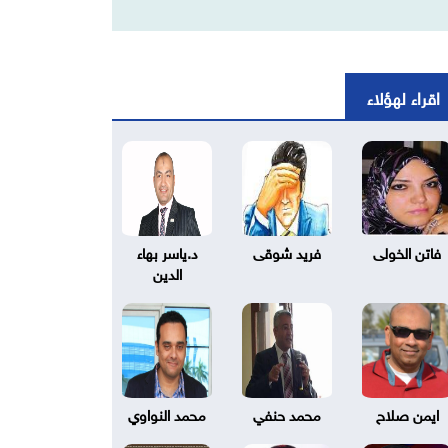
اقراء لهؤلاء
فاتن الخولى
فريد شوقى
د.ياسر بهاء
الدين
ايمن صلاح
محمد حنفي
محمد النواوي