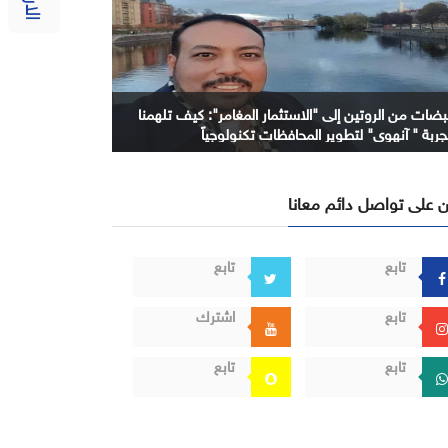
بضات من الروتين إلى "الاستثمار المغامر": كيف تلهمنا
جربة " آنهوي" لتطوير المحافظات تكنولوجياً
 على تواصل دائم معانا
تابع
تابع
تابع
اشترك
تابع
تابع