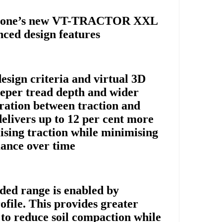
gestone’s new VT-TRACTOR XXL
ced design features.
esign criteria and virtual 3D
eeper tread depth and wider
eration between traction and
delivers up to 12 per cent more
ising traction while minimising
ance over time.
ded range is enabled by
file. This provides greater
g to reduce soil compaction while