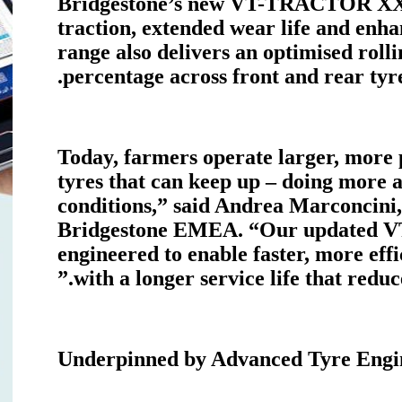
Bridgestone’s new VT-TRACTOR XXL 
traction, extended wear life and enh
range also delivers an optimised roll
percentage across front and rear tyr
“Today, farmers operate larger, more
tyres that can keep up – doing more 
conditions,” said Andrea Marconcini,
Bridgestone EMEA. “Our updated 
engineered to enable faster, more effi
with a longer service life that reduce
Underpinned by Advanced Tyre Engi