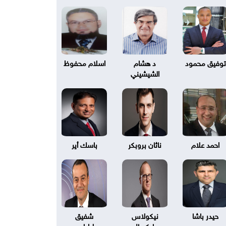
توفيق محمود
د هشام
اسلام محفوظ
الشيشيني
احمد علام
ناثان بروبكر
باسك أير
حيدر باشا
نيكولاس
شفيق
بليكسال
طرابلسي