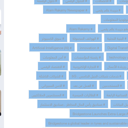
# مات
# الاتصالات
# التحول الرقمي
# حلول الرقمنة
# Alam Rakamy Newspaper
# جريدة عالم رقمي
# لوجيا المعلومات
# Alam Rakamy
#  جريدة عالم رقمي
# البنية التحتية
# الهواتف المحمولة
# سوق الكمبيوتر
# Artificial Intelligence (AI)
# innovation
# رقمنة المؤسسات
# أمن المعلومات
# وريادة الأعمال
# التجارة الإلكترونية
# الاقتصاد الرقمي
# خدمات شبكات الجيل الخامس ، 5G
# الشركات الناشئة
# المستخدمين
# العمل عن بعد
# الامن السبيراني
# صناعية الرابعة
# الطائرات الميسرة
# المستثمرين الملائكيين
# البيانات
# صناديق رأس المال المخاطر ، صناديق الاستثمار