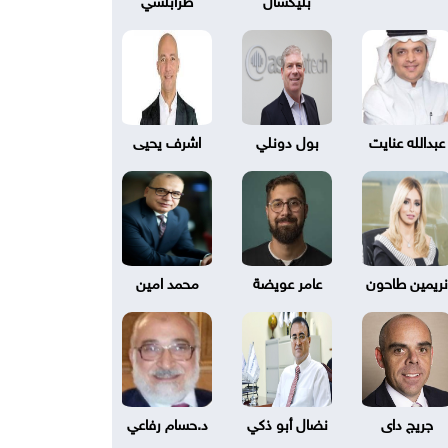
عبدالله عنايت
بول دونلي
اشرف يحيى
نريمين طاحون
عامر عويضة
محمد امين
جريج داى
نضال أبو ذكي
د.حسام رفاعي