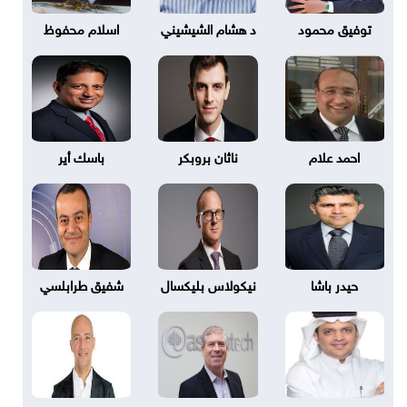
توفيق محمود
د هشام الشيشيني
اسلام محفوظ
احمد علام
ناثان بروبكر
باسك أير
حيدر باشا
نيكولاس بليكسال
شفيق طرابلسي