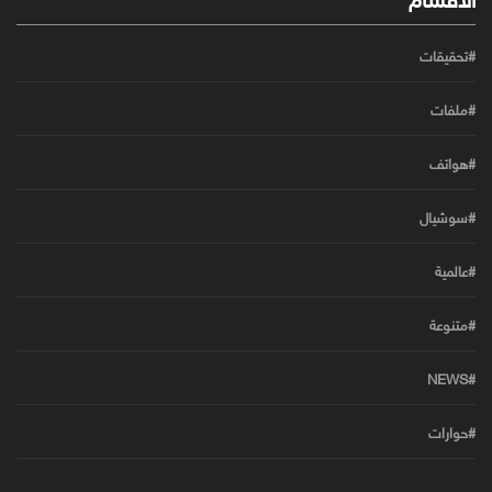
#تحقيقات
#ملفات
#هواتف
#سوشيال
#عالمية
#متنوعة
#NEWS
#حوارات