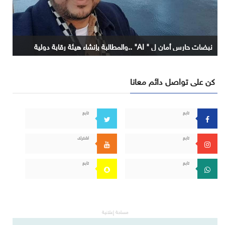
نبضات حارس أمان ل " AI" ..والمطالبة بإنشاء هيئة رقابة دولية
كن على تواصل دائم معانا
تابع
تابع
تابع
اشترك
تابع
تابع
مساحة إعلانية