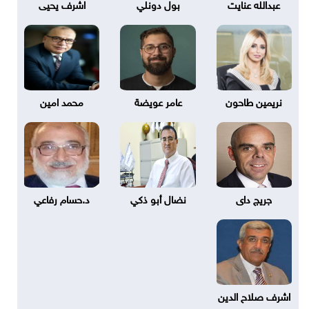
عبدالله عنايت
بول دونلي
اشرف يحيى
نريمين طاحون
عامر عويضة
محمد امين
جريج داى
نضال أبو ذكي
د.حسام رفاعي
اشرف صلاح الدين