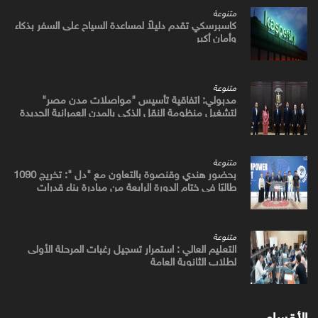
متنوعة
كاسبرسكي تقدم دليلاً لمساعدة السياح على السفر بذكاء
وأمان أكبر
متنوعة
مدبولي: اتفاقية تأسيس "مواصلات مدن مصر"
لتشغيل منظومة النقل الذكي بالمدن العمرانية الجديدة
متنوعة
بحضور هندي وقنصوة بالتعاون مع "دل ": تخريج 1090
طالبًا في ختام الدورة الرابعة من مبادرة بناء قدرات
الجامعات في مجال " AI "
متنوعة
التعليم العالي : استمرار تسجيل رغبات المرحلة الأولى
لطلاب الثانوية العامة
الأقسام