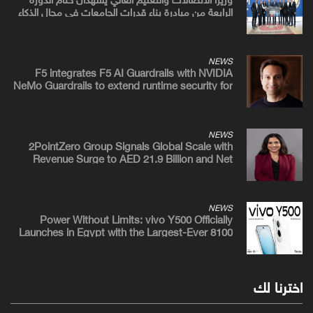
الرابعة من مبادرة بناء قدرات الجامعات في مجال الذكاء
الاصطناعي
NEWS
F5 integrates F5 AI Guardrails with NVIDIA
NeMo Guardrails to extend runtime security for
enterprise AI applications
NEWS
2PointZero Group Signals Global Scale with
Revenue Surge to AED 21.9 Billion and Net
Profit of AED 7.7 Billion in H1 2026
NEWS
Power Without Limits: vivo Y500 Officially
Launches in Egypt with the Largest-Ever 8100
mAh BlueVolt Battery and a Stunning 1.5K
AMOLED Display
اخترنا لك