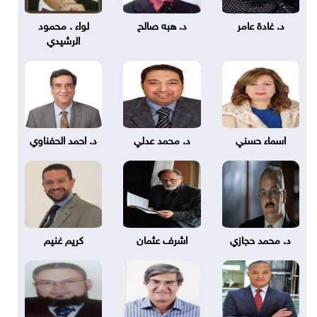
د. غادة عامر
د. هبه صالح
لواء . محمود
الرشيدي
اسماء حسني
د. محمد عدلي
د. احمد الحفناوي
د. محمد حجازي
اشرف عثمان
كريم غنيم