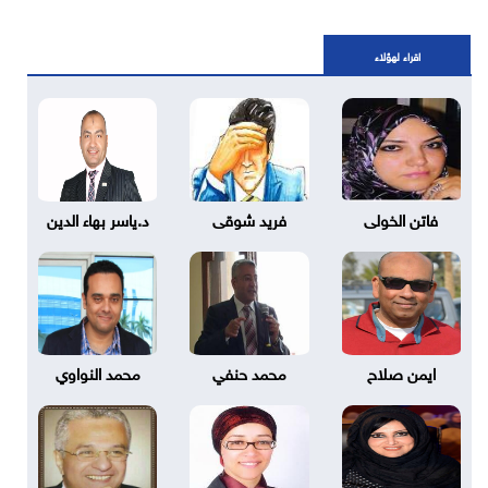
اقراء لهؤلاء
فاتن الخولى
فريد شوقى
د.ياسر بهاء الدين
ايمن صلاح
محمد حنفي
محمد النواوي