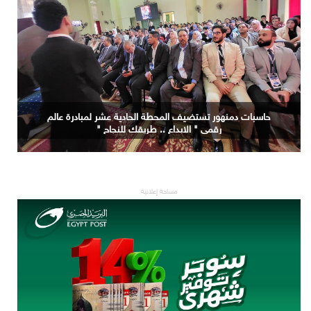
حاسبات دمنهور تستضيف المحطة الحادية عشر لمبادرة عالم
رقمي " الابداع .. طريقك للنجاح "
مساحة إعلانية