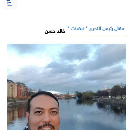
مقال رئيس التحرير " نبضات "
خالد حسن