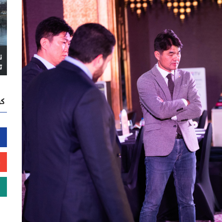
ن
ت
كن