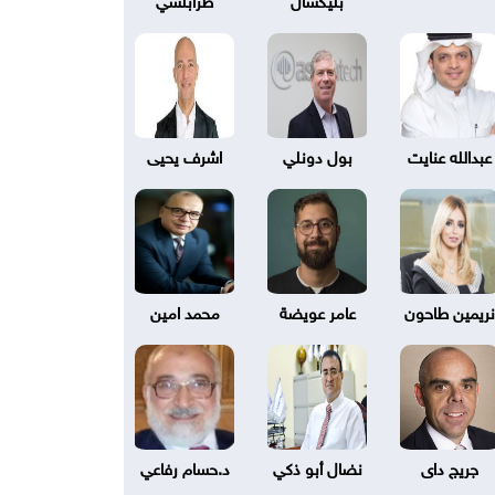
عبدالله عنايت
بول دونلي
اشرف يحيى
نريمين طاحون
عامر عويضة
محمد امين
جريج داى
نضال أبو ذكي
د.حسام رفاعي