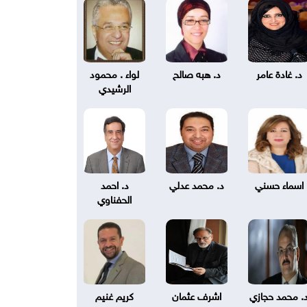
د. غادة عامر
د. هبه صالح
لواء . محمود
الرشيدي
اسماء حسني
د. محمد عدلي
د. احمد
الحفناوي
. محمد حجازي
اشرف عثمان
كريم غنيم