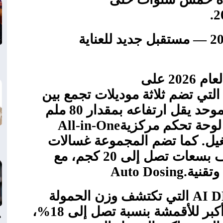
.
لعام 2026 — مستقبل جديد للعناية
تركز مجموعة إل جي للغسيل لعام 2026 على
التي تضم ثلاثة موديلات تجمع بين
الغسالة والمجفف في تصميم موحد يقل ارتفاعه بمقدار 80 ملم
 لوحة تحكم مركزية
All-in-One
يل. كما تضم المجموعة غسالات
أمامية وموديلات غسالة ومجفف بسعات تصل إلى 20 كجم، مع
وتقنية
Auto Dosing.
AI 
التي تكتشف وزن الحمولة
ونعومة الأقمشة لتوفير حماية أكبر للأقمشة بنسبة تصل إلى 18%،
د