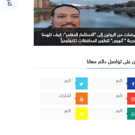
بضات من الروتين إلى "الاستثمار المغامر": كيف تلهمنا
جربة " آنهوي" لتطوير المحافظات تكنولوجياً
 على تواصل دائم معانا
تابع
تابع
تابع
اشترك
تابع
تابع