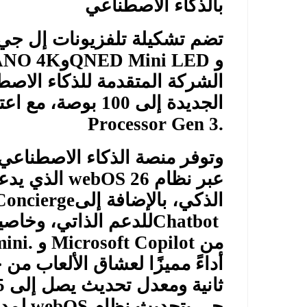
بالذكاء الاصطناعي
تضم تشكيلة تلفزيونات إل جي لعام 026
و
QNED Mini LED
و
ANO 4K
الشركة المتقدمة للذكاء الاص
الجديدة إلى 100 بوصة، مع اعتمادها على معالجات
Processor Gen 3.
وتوفر منصة الذكاء الاصطناعي
عبر نظام
webOS 26
الذي يدع
الذكي، بالإضافة إلى
oncierge
Chatbot
للدعم الذاتي، وخاصي
من
Microsoft Copilot
و
mini.
ثانية ومعدل تحديث يصل إلى 165
جي بتحديث نظام
webOS
لمد