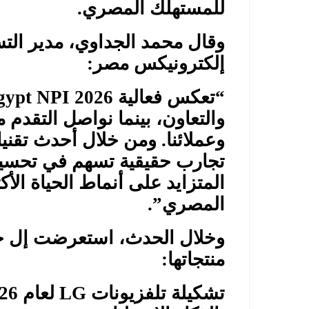
للمستهلك المصري
.
وقال محمد الجداوي، مدير الت
إلكترونيكس مصر
:
“
تعكس فعالية
ypt NPI 2026
والتعاون، بينما نواصل التقدم م
وعملائنا. ومن خلال أحدث تقنيا
تجارب حقيقية تسهم في تحسين 
المتزايد على أنماط الحياة الأكث
المصري
.”
وخلال الحدث، استعرضت إل 
منتجاتها
:
تشكيلة تلفزيونات
LG