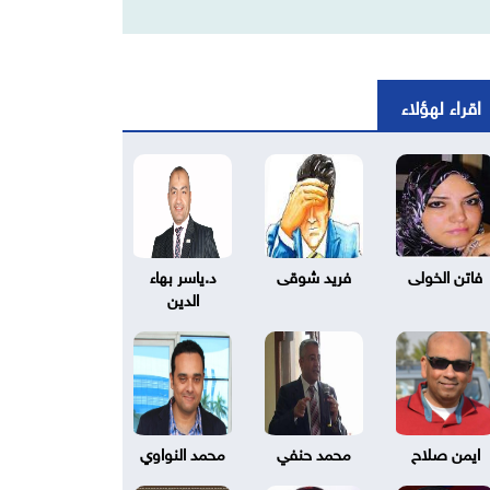
اقراء لهؤلاء
فاتن الخولى
فريد شوقى
د.ياسر بهاء
الدين
ايمن صلاح
محمد حنفي
محمد النواوي