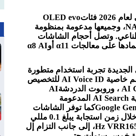
2 فئات
OLED evo
N
، وجميعها مدعومة بمنظومة
طناعي. وتصل أحجام الشاشات
α11
أو
α8 AI
 الجديدة تجربة استخدام متطورة
م خاصية
AI Voice ID
للتخصيص
AI C
، وروبوت الدردشة
AI
ة
AI Search
المدعومة
Google Ge
كما توفر الشاشات
أداءً مميزًا لعشاق الألعاب من خلال زمن استجابة يبلغ 0.1 مللي
Hz VRR
، إلى جانب التزام إل
ة خمس سنوات حتى