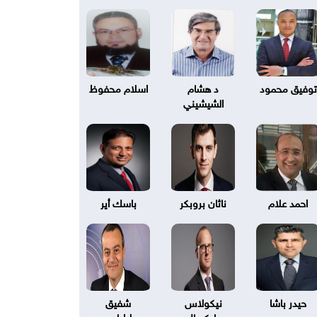
توفيق محمود
د هشام
اسلام محفوظ
الشيشيني
احمد علام
ناثان بروبكر
باسك أير
حيدر باشا
نيكولاس
شفيق
بليكسال
طرابلسي