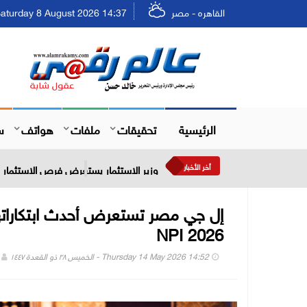
القاهره - مصر
Saturday 8 August 2026 14:37 - السبت ٢٤ صفر ٤٤٨
الرئيسية
تحقيقات
ملفات
هواتف
س
أخر الأخبار
وزير الاستثمار يستعرض فرص الاستثمار في
NPI 2026
Thursday 14 May 2026 14:52 - الخميس ٢٨ ذو القعدة ١٤٤٧