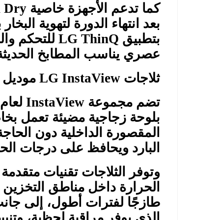
كما تدعم الأجهزة خاصية
n Dry
بعد انتهاء الدورة لتهوية البخ
بتطبيق
LG ThinQ
للتحكم وال
عصري يناسب المطابخ الحديثة
ثلاجات
LG InstaView
موديل 2026 — أناقة وذكاء في آن واحد
تضم مجموعة
InstaView
بلوحة زجاجية مضيئة تعمل بخ
المقصورة الداخلية دون الحاجة 
البارد ويحافظ على درجات الحرا
وتوفر الثلاجات تقنيات متقدمة
الحرارة داخل مناطق التخزين 
طازجًا لفترات أطول، إلى جانب
الذي يوفر مراقبة لحظية، وتنبي