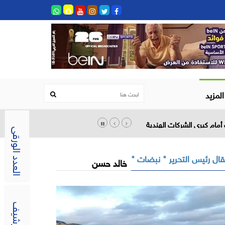
المزيد
أمام كبرى الشركات الهندية
العدد الورقى
ال رئيس التحرير " نبضات "
خالد حسن
الارشيف