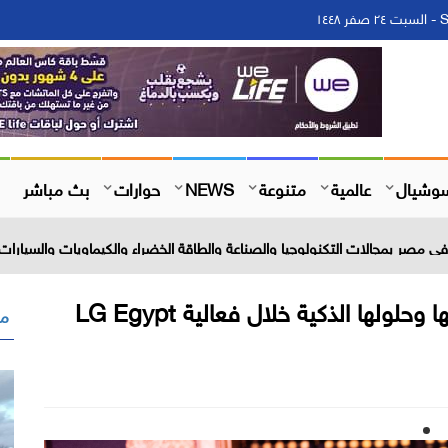
١
وشيال
عالمية
متنوعة
NEWS
حوارات
بث مباشر
 مصر بمجالات التكنولوجيا والصناعة والطاقة الخضراء والكيماويات والسيارات 
إل جي مصر تستعرض أحدث ابتكاراتها وحلولها الذكية خلال فعالية LG Egypt
مق