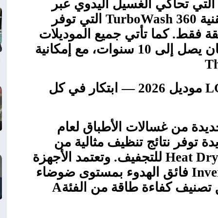
التي تحاكي الغسيل اليدوي عبر
ية
TurboWash 360
التي توفر
سيل كاملة خلال 39 دقيقة فقط. كما تأتي جميع الموديلات
المزودة بمحركات إنفرتر بضمان يصل إلى 10 سنوات، مع إمكانية
Th
L
موديل 2026 — ابتكار في كل
دة من غسالات الأطباق لعام
دة توفر نتائج تنظيف مثالية من
Heat Dr
للتجفيف. وتعتمد الأجهزة
Inve
فائق الهدوء بمستوى ضوضاء
A