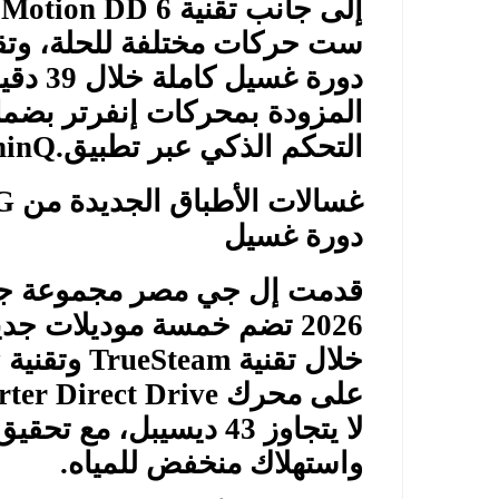
إلى جانب تقنية 6
Motion DD
ست حركات مختلفة للحلة، وتقن
دورة غ
التحكم الذكي عبر تطبيق
inQ.
غسالات الأطباق الجديدة من
G
دورة غسيل
قدمت إل جي مصر مجموعة جدي
2026 تضم خمسة موديلات جدي
خلال تقنية
TrueSteam
وتقنية
y
على محرك
rter Direct Drive
لا يتجاوز 43 ديسيبل، مع تحقيق تصنيف كفاءة طاقة من الفئة
واستهلاك منخفض للمياه
.