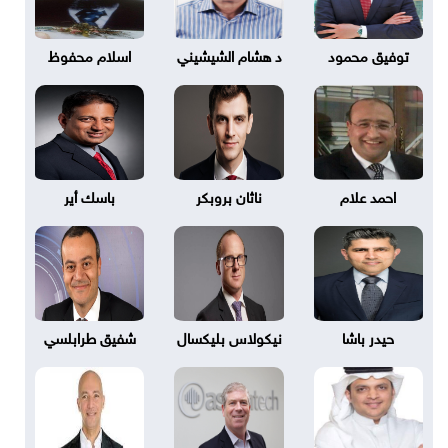
توفيق محمود
د هشام الشيشيني
اسلام محفوظ
احمد علام
ناثان بروبكر
باسك أير
حيدر باشا
نيكولاس بليكسال
شفيق طرابلسي