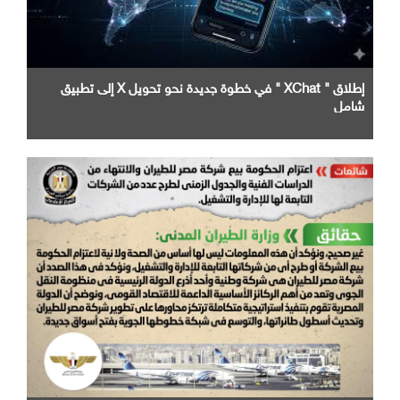
إطلاق " XChat " في خطوة جديدة نحو تحويل X إلى تطبيق
شامل