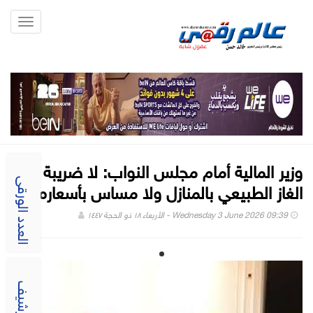
Toggle
gation
وزير المالية أمام مجلس النواب: لا ضريبة على
الغاز الطبيعي بالمنازل ولا مساس بأسعاره
العدد الورقى
Wednesday 3 June 2026 09:39 - الأربعاء ١٨ ذو الحجة ١٤٤٧
الارشيف