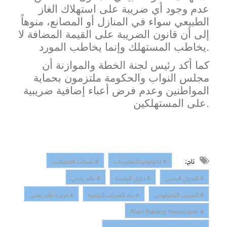
عدم وجود أي ضريبة على استهلاك الغاز
الطبيعي سواء في المنازل أو المصانع، منوهاً
إلى أن قانون الضريبة على القيمة المضافة لا
يخاطب المستهلك وإنما يخاطب المورد.
كما أكد رئيس لجنة الخطة والموازنة أن
مجلس النواب والحكومة ملتزمون بحماية
المواطنين وعدم فرض أعباء إضافية ضريبية
على المستهلكين.
تاج:
# تكنولوجيا المعلومات
# شبكات الاتصالات
# التحول الرقمي
# حلول الرقمنة
# عالم رقمي
# التدريب التكنولوجي
# بناء القدرات الرقمية
# جريدة عالم رقمي
# Alam Rakamy Newspaper