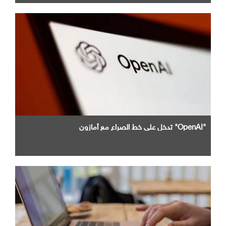
"OpenAI" تدخل علي خط الصراع مع أمازون