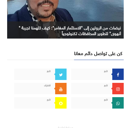
نبضات من الروتين إلى "الاستثمار المغامر": كيف تلهمنا تجربة "
آنهوي" لتطوير المحافظات تكنولوجياً
كن على تواصل دائم معانا
تابع
تابع
تابع
اشترك
تابع
تابع
مساحة إعلانية