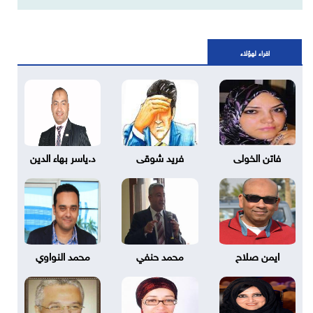
اقراء لهؤلاء
فاتن الخولى
فريد شوقى
د.ياسر بهاء الدين
ايمن صلاح
محمد حنفي
محمد النواوي