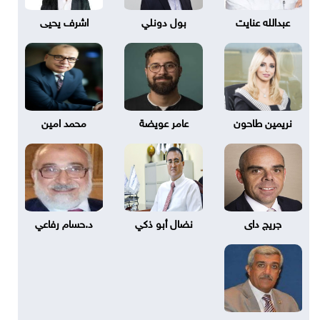
عبدالله عنايت
بول دونلي
اشرف يحيى
نريمين طاحون
عامر عويضة
محمد امين
جريج داى
نضال أبو ذكي
د.حسام رفاعي