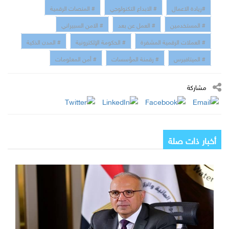
#ريادة الاعمال
# الابداع التكنولوجي
# المنصات الرقمية
# المستخدمين
# العمل عن بعد
# الامن السبيراني
# العملات الرقمية المشفرة
# الحكومة الإلكترونية
# المدن الذكية
# الميتافيرس
# رقمنة المؤسسات
# أمن المعلومات
مشاركة
أخبار ذات صلة