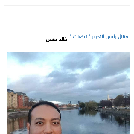
مقال رئيس التحرير " نبضات "
خالد حسن