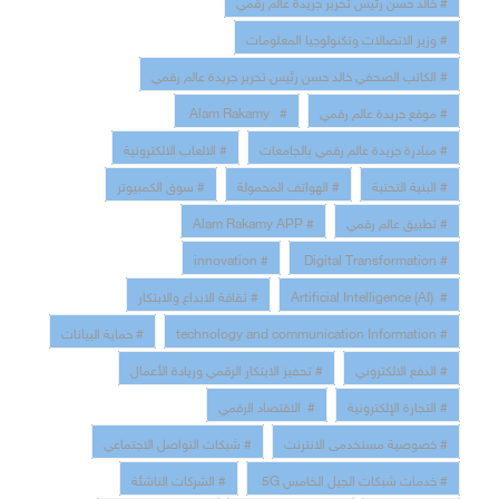
# خالد حسن رئيس تحرير جريدة عالم رقمي
# وزير الاتصالات وتكنولوجيا المعلومات
# الكاتب الصحفي خالد حسن رئيس تحرير جريدة عالم رقمي
# موقع جريدة عالم رقمي
# Alam Rakamy
# مبادرة جريدة عالم رقمي بالجامعات
# الالعاب الالكترونية
# البنية التحتية
# الهواتف المحمولة
# سوق الكمبيوتر
# تطبيق عالم رقمي
# Alam Rakamy APP
# innovation
# Digital Transformation
# Artificial Intelligence (AI)
# ثقافة الابداع والابتكار
# technology and communication Information
# حماية البيانات
# الدفع الالكتروني
# تحفيز الابتكار الرقمي وريادة الأعمال
# التجارة الإلكترونية
# الاقتصاد الرقمي
# خصوصية مستخدمى الانترنت
# شبكات التواصل الاجتماعي
# خدمات شبكات الجيل الخامس 5G
# الشركات الناشئة