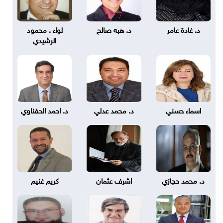
د. غادة عامر
د. هبه صالح
لواء . محمود
الرشيدي
اسماء حسني
د. محمد عدلي
د. احمد الحفناوي
د. محمد حجازي
اشرف عثمان
كريم غنيم