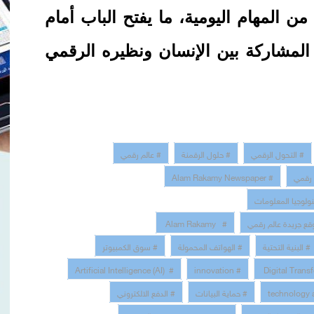
ن المهام اليومية، ما يفتح الباب أمام
لمشاركة بين الإنسان ونظيره الرقمي
# التحول الرقمي
# حلول الرقمنة
# عالم رقمي
 رقمي
# Alam Rakamy Newspaper
نولوجيا المعلومات
قع جريدة عالم رقمي
# Alam Rakamy
# البنية التحتية
# الهواتف المحمولة
# سوق الكمبيوتر
# Artificial Intelligence (AI)
# innovation
# حماية البيانات
# الدفع الالكتروني