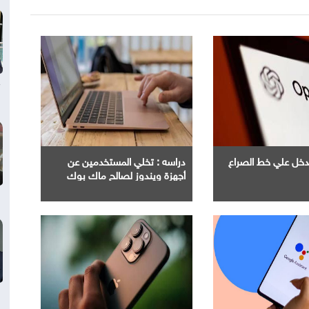
Ope" تدخل علي خط الصراع
دراسه : تخلي المستخدمين عن
أجهزة ويندوز لصالح ماك بوك