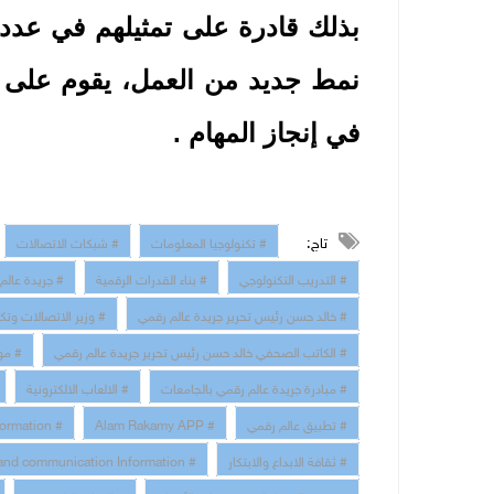
بذلك قادرة على تمثيلهم في عدد م
نمط جديد من العمل، يقوم على ا
في إنجاز المهام .
تاج:
# تكنولوجيا المعلومات
# شبكات الاتصالات
# التدريب التكنولوجي
# بناء القدرات الرقمية
# جريدة عالم
# خالد حسن رئيس تحرير جريدة عالم رقمي
# وزير الاتصالات وتك
# الكاتب الصحفي خالد حسن رئيس تحرير جريدة عالم رقمي
# مو
# مبادرة جريدة عالم رقمي بالجامعات
# الالعاب الالكترونية
# تطبيق عالم رقمي
# Alam Rakamy APP
# Digital Transformation
# ثقافة الابداع والابتكار
# technology and communication Information