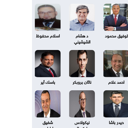
توفيق محمود
د هشام
اسلام محفوظ
الشيشيني
احمد علام
ناثان بروبكر
باسك أير
حيدر باشا
نيكولاس
شفيق
بليكسال
طرابلسي