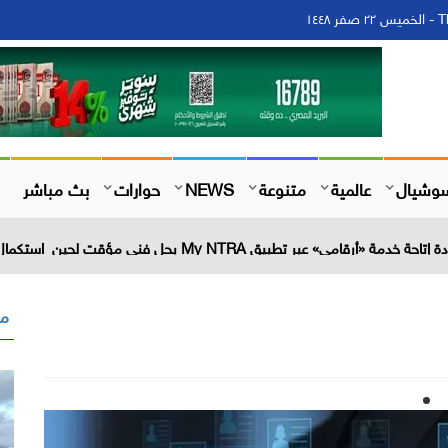
١٤
وشيال
عالمية
متنوعة
NEWS
حوارات
بث مباشر
مق