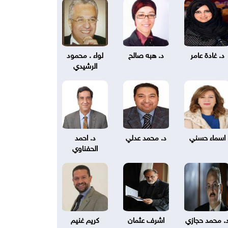
د. غادة عامر
د. هبه صالح
لواء . محمود
الرشيدي
اسماء حسني
د. محمد عدلي
د. احمد
الحفناوي
. محمد حجازي
اشرف عثمان
كريم غنيم