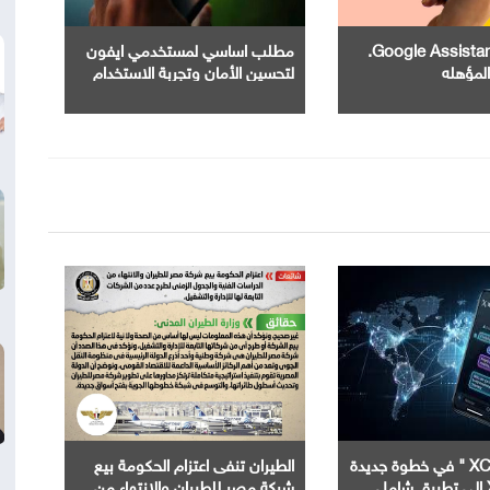
إنهاء خدمة Google Assistant.
مطلب اساسي لمستخدمي ايفون
المؤهله
لتحسين الأمان وتجربة الاستخدام
إطلاق " XChat " في خطوة جديدة
الطيران تنفى اعتزام الحكومة بيع
شركة مصر للطيران والانتهاء من