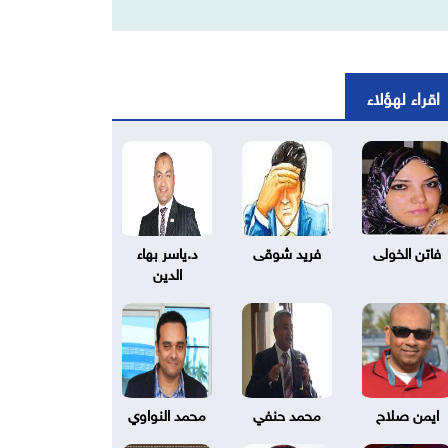
اقراء لهؤلاء
فاتن الخولى
فريد شوقى
د.ياسر بهاء
الدين
ايمن صلاح
محمد حنفي
محمد النواوي