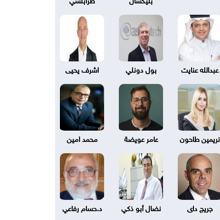
عبدالله عنايت
بول دونلي
اشرف يحيى
نريمين طاحون
عامر عويضة
محمد امين
جريج داى
نضال أبو ذكي
د.حسام رفاعي