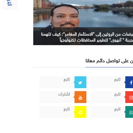
بضات من الروتين إلى "الاستثمار المغامر": كيف تلهمنا
جربة " آنهوي" لتطوير المحافظات تكنولوجياً
 على تواصل دائم معانا
تابع
تابع
تابع
اشترك
تابع
تابع