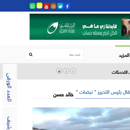
المزيد
العدد الورقى
ال رئيس التحرير " نبضات "
خالد حسن
الارشيف