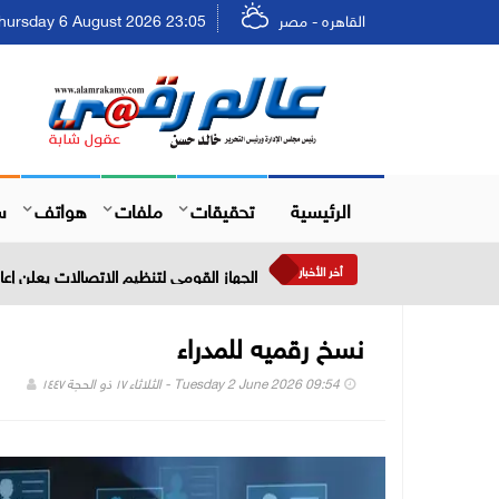
القاهره - مصر
Thursday 6 August 2026 23:05 - الخميس ٢٢ صفر ٤٨
الرئيسية
تحقيقات
ملفات
هواتف
س
أخر الأخبار
برجيل القابضة 757 مليون دولار نمو الإيرادات خلال النصف الأول من عام 2026
نسخ رقميه للمدراء
Tuesday 2 June 2026 09:54 - الثلاثاء ١٧ ذو الحجة ١٤٤٧