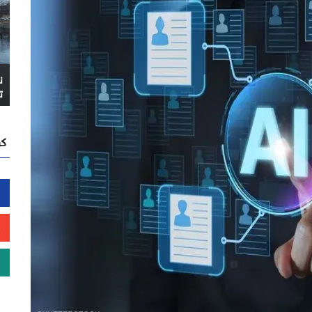
ن
ت
كن