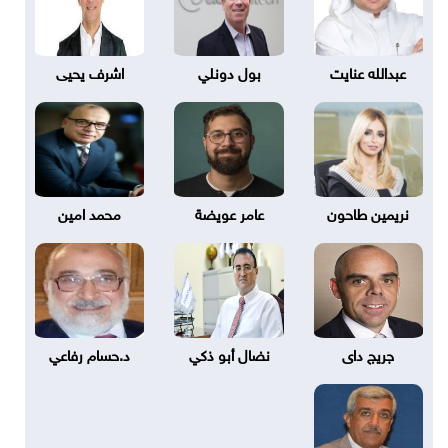
عبدالله عنايت
بول دونلي
اشرف يحيى
نريمين طاحون
عامر عويضة
محمد امين
جريج داى
نضال أبو ذكي
د.حسام رفاعي