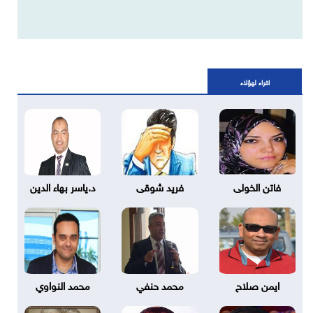
اقراء لهؤلاء
فاتن الخولى
فريد شوقى
د.ياسر بهاء الدين
ايمن صلاح
محمد حنفي
محمد النواوي