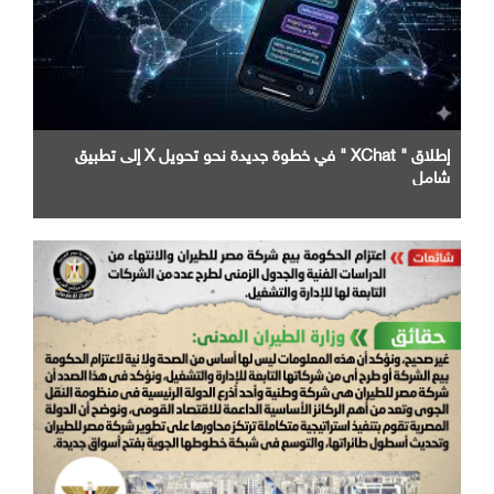
إطلاق " XChat " في خطوة جديدة نحو تحويل X إلى تطبيق
شامل