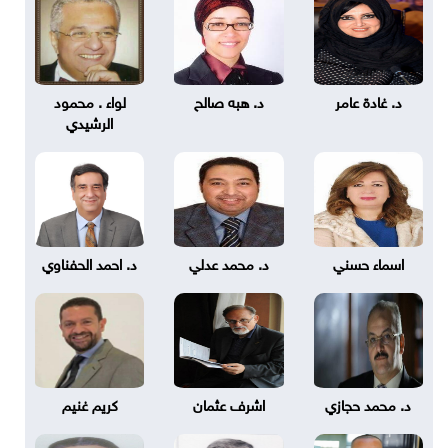
د. غادة عامر
د. هبه صالح
لواء . محمود
الرشيدي
اسماء حسني
د. محمد عدلي
د. احمد الحفناوي
د. محمد حجازي
اشرف عثمان
كريم غنيم