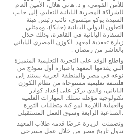
للأمن القومي، و د. هاني هلال، الأمين العام
للشراكة المصرية اليابانية للتعليم، إلى جانب
السيدة يوكو ميتسوي، نائب رئيس هيئة
التعاون الدولي اليابانية (جايكا)، وممثلي
السفارة اليابانية في القاهرة، وذلك خلال
زيارة تفقدية لمعهد الكوزن المصري ال
ياباني
بالعاشر من رمضان .
واطلع الوفد على التجربة التعليمية المتميزة
التي يقدمها المعهد باعتباره أول نموذج من
نوعه في مصر والمنطقة العربية يستند إلى
فلسفة تعليمية م
ستوحاة من نظام الكوزن
الياباني، والذي يركز على إعداد كوادر
تكنولوجية مؤهلة تمتلك المهارات العلمية
والعملية اللازمة لمواكبة متطلبات الثورة
الصناعية الرابعة وسوق العمل المستقبلي.
وتضمنت الزيارة عرضًا
قدمه طلاب المعهد
تناول تاريخ مصر من خلال عمل مسرحي