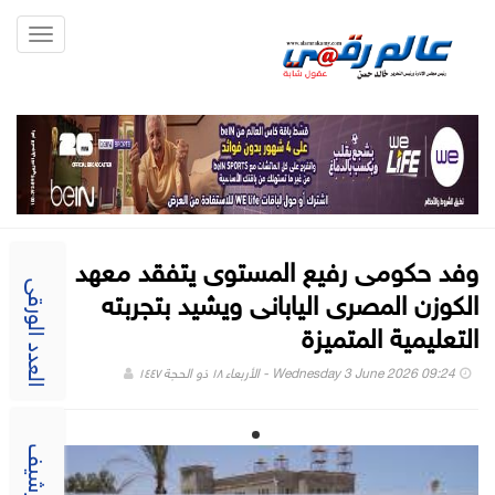
Toggle
gation
وفد حكومى رفيع المستوى يتفقد معهد
الكوزن المصرى اليابانى ويشيد بتجربته
العدد الورقى
التعليمية المتميزة
Wednesday 3 June 2026 09:24 - الأربعاء ١٨ ذو الحجة ١٤٤٧
الارشيف