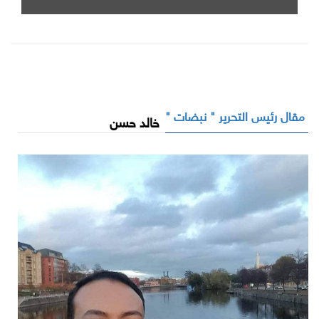
مقال رئيس التحرير " نبضات "
خالد حسن