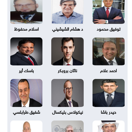
توفيق محمود
د هشام الشيشيني
اسلام محفوظ
احمد علام
ناثان بروبكر
باسك أير
حيدر باشا
نيكولاس بليكسال
شفيق طرابلسي