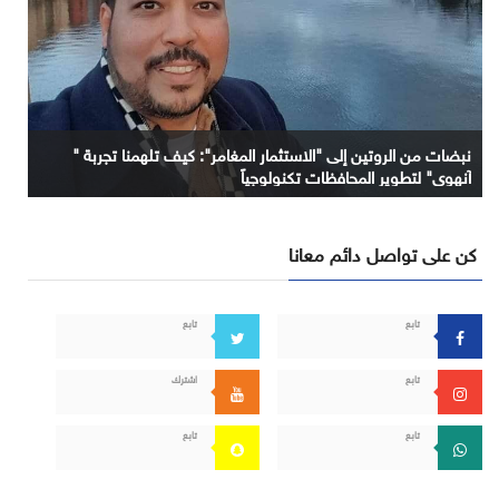
نبضات من الروتين إلى "الاستثمار المغامر": كيف تلهمنا تجربة "
آنهوي" لتطوير المحافظات تكنولوجياً
كن على تواصل دائم معانا
تابع
تابع
تابع
اشترك
تابع
تابع