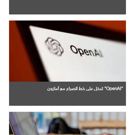
"OpenAI" تدخل علي خط الصراع مع أمازون