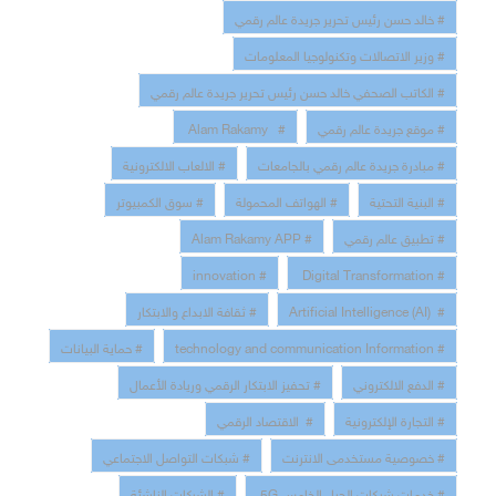
# خالد حسن رئيس تحرير جريدة عالم رقمي
# وزير الاتصالات وتكنولوجيا المعلومات
# الكاتب الصحفي خالد حسن رئيس تحرير جريدة عالم رقمي
# موقع جريدة عالم رقمي
# Alam Rakamy
# مبادرة جريدة عالم رقمي بالجامعات
# الالعاب الالكترونية
# البنية التحتية
# الهواتف المحمولة
# سوق الكمبيوتر
# تطبيق عالم رقمي
# Alam Rakamy APP
# innovation
# Digital Transformation
# Artificial Intelligence (AI)
# ثقافة الابداع والابتكار
# technology and communication Information
# حماية البيانات
# الدفع الالكتروني
# تحفيز الابتكار الرقمي وريادة الأعمال
# التجارة الإلكترونية
# الاقتصاد الرقمي
# خصوصية مستخدمى الانترنت
# شبكات التواصل الاجتماعي
# خدمات شبكات الجيل الخامس 5G
# الشركات الناشئة