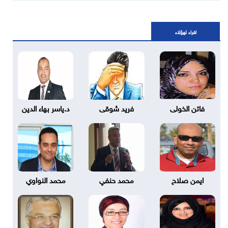
اقراء لهؤلاء
فاتن الخولى
فريد شوقى
د.ياسر بهاء الدين
ايمن صلاح
محمد حنفي
محمد النواوي