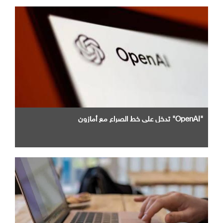
"OpenAI" تدخل علي خط الصراع مع أمازون