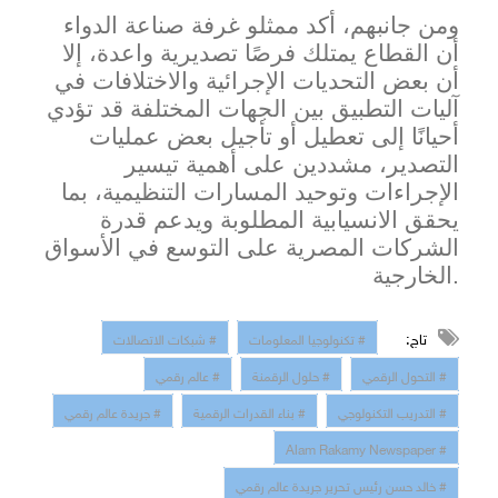
ومن جانبهم، أكد ممثلو غرفة صناعة الدواء
أن القطاع يمتلك فرصًا تصديرية واعدة، إلا
أن بعض التحديات الإجرائية والاختلافات في
آليات التطبيق بين الجهات المختلفة قد تؤدي
أحيانًا إلى تعطيل أو تأجيل بعض عمليات
التصدير، مشددين على أهمية تيسير
الإجراءات وتوحيد المسارات التنظيمية، بما
يحقق الانسيابية المطلوبة ويدعم قدرة
الشركات المصرية على التوسع في الأسواق
الخارجية.
تاج:
# تكنولوجيا المعلومات
# شبكات الاتصالات
# التحول الرقمي
# حلول الرقمنة
# عالم رقمي
# التدريب التكنولوجي
# بناء القدرات الرقمية
# جريدة عالم رقمي
# Alam Rakamy Newspaper
# خالد حسن رئيس تحرير جريدة عالم رقمي