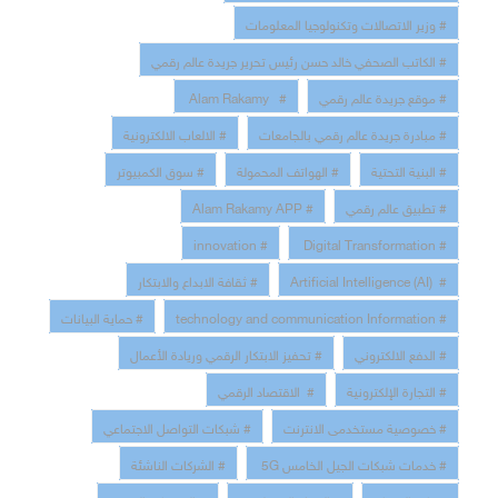
# وزير الاتصالات وتكنولوجيا المعلومات
# الكاتب الصحفي خالد حسن رئيس تحرير جريدة عالم رقمي
# موقع جريدة عالم رقمي
# Alam Rakamy
# مبادرة جريدة عالم رقمي بالجامعات
# الالعاب الالكترونية
# البنية التحتية
# الهواتف المحمولة
# سوق الكمبيوتر
# تطبيق عالم رقمي
# Alam Rakamy APP
# innovation
# Digital Transformation
# Artificial Intelligence (AI)
# ثقافة الابداع والابتكار
# technology and communication Information
# حماية البيانات
# الدفع الالكتروني
# تحفيز الابتكار الرقمي وريادة الأعمال
# التجارة الإلكترونية
# الاقتصاد الرقمي
# خصوصية مستخدمى الانترنت
# شبكات التواصل الاجتماعي
# خدمات شبكات الجيل الخامس 5G
# الشركات الناشئة