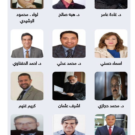
د. غادة عامر
د. هبه صالح
لواء . محمود
الرشيدي
اسماء حسني
د. محمد عدلي
د. احمد الحفناوي
د. محمد حجازي
اشرف عثمان
كريم غنيم