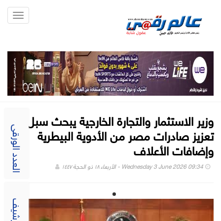
Toggle
gation
وزير الاستثمار والتجارة الخارجية يبحث سبل
تعزيز صادرات مصر من الأدوية البيطرية
العدد الورقى
وإضافات الأعلاف
Wednesday 3 June 2026 09:34 - الأربعاء ١٨ ذو الحجة ١٤٤٧
الارشيف