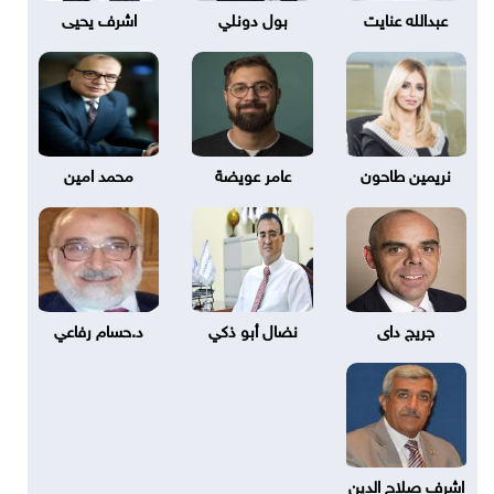
عبدالله عنايت
بول دونلي
اشرف يحيى
نريمين طاحون
عامر عويضة
محمد امين
جريج داى
نضال أبو ذكي
د.حسام رفاعي
اشرف صلاح الدين