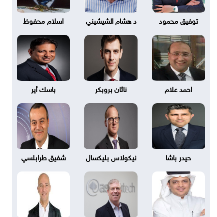
توفيق محمود
د هشام الشيشيني
اسلام محفوظ
احمد علام
ناثان بروبكر
باسك أير
حيدر باشا
نيكولاس بليكسال
شفيق طرابلسي