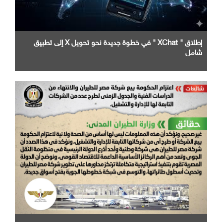
إطلاق " XChat " في خطوة جديدة نحو تحويل X إلى تطبيق
شامل