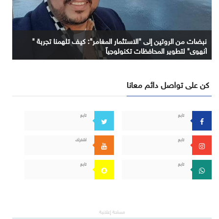
نبضات من الروتين إلى "الاستثمار المغامر": كيف تلهمنا تجربة "
آنهوي" لتطوير المحافظات تكنولوجياً
كن على تواصل دائم معانا
تابع
تابع
تابع
اشترك
تابع
تابع
مساحة إعلانية