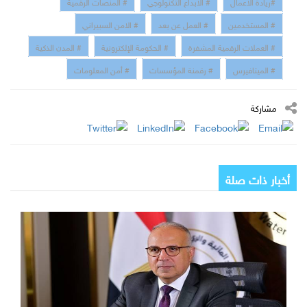
#ريادة الاعمال
# الابداع التكنولوجي
# المنصات الرقمية
# المستخدمين
# العمل عن بعد
# الامن السبيراني
# العملات الرقمية المشفرة
# الحكومة الإلكترونية
# المدن الذكية
# الميتافيرس
# رقمنة المؤسسات
# أمن المعلومات
مشاركة
أخبار ذات صلة