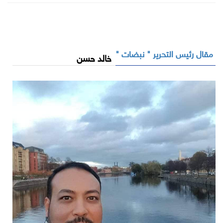
مقال رئيس التحرير " نبضات "
خالد حسن