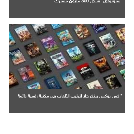
"سبوتيفاي" تسجل 300 مليون مشترك
"إكس بوكس يبتكر حلا لترتيب الألعاب في مكتبة رقمية دائمة