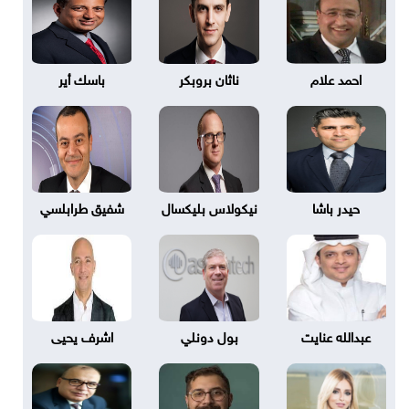
احمد علام
ناثان بروبكر
باسك أير
حيدر باشا
نيكولاس بليكسال
شفيق طرابلسي
عبدالله عنايت
بول دونلي
اشرف يحيى