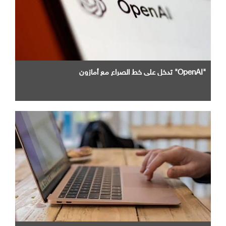
"OpenAI" تدخل علي خط الصراع مع أمازون