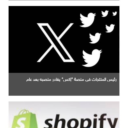
رئيس المنتجات في منصة "إكس" يغادر منصبه بعد عام