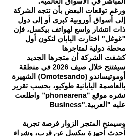
المباشر في الأسواق العالمية
.
ورغم توقعات البعض بأن تتجه الشركة
إلى أسواق أوروبية كبرى أو إلى دول
ذات انتشار واسع لهواتف بيكسل، فإن
"غوغل" اختارت اليابان لتكون أول
محطة دولية لمتاجرها
كشفت الشركة أن متجرها الجديد
سيفتتح خلال صيف 2026 في منطقة
أوموتيساندو
(Omotesando)
الشهي
رة
بالعاصمة اليابانية طوكيو، بحسب تقرير
نشره موقع
"phonearena"
واطلعت
عليه "العربية
Business".
وسيمنح المتجر الزوار فرصة تجربة
أحدث أجهزة بيكسل عن قرب، وشراء