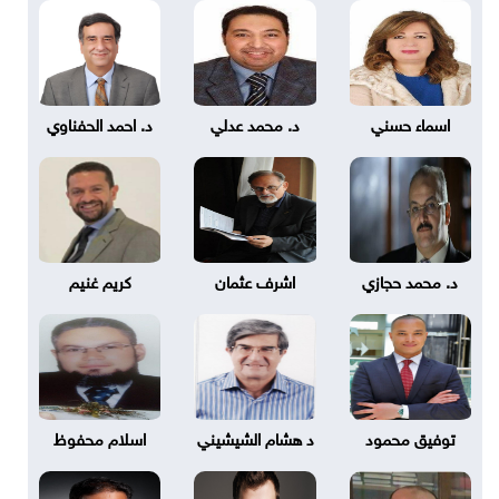
اسماء حسني
د. محمد عدلي
د. احمد الحفناوي
د. محمد حجازي
اشرف عثمان
كريم غنيم
توفيق محمود
د هشام الشيشيني
اسلام محفوظ