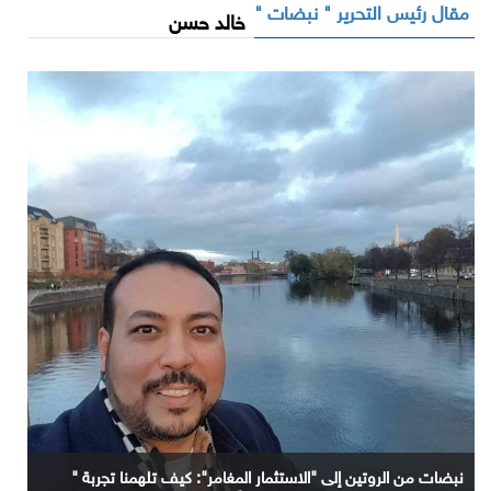
مقال رئيس التحرير " نبضات "
خالد حسن
نبضات من الروتين إلى "الاستثمار المغامر": كيف تلهمنا تجربة "