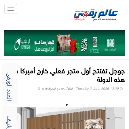
Toggle
gation
جوجل تفتتح أول متجر فعلي خارج أميركا في
هذه الدولة
العدد الورقى
Tuesday 2 June 2026 12:29 - الثلاثاء ١٧ ذو الحجة ١٤٤٧
الارشيف