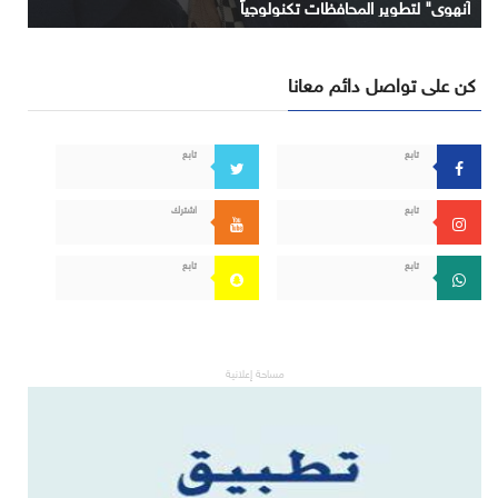
آنهوي" لتطوير المحافظات تكنولوجياً
كن على تواصل دائم معانا
تابع
تابع
تابع
اشترك
تابع
تابع
مساحة إعلانية