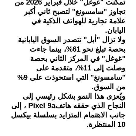
تمكنت "غوغل" خلال فبراير 2026 من
تجاوز "سامسونغ" لتصبح ثاني أكبر
علامة تجارية للهواتف الذكية في
اليابان
.
ولا تزال "أبل" تتصدر السوق اليابانية
بحصة تبلغ نحو 61%، بينما جاءت
"غوغل" في المركز الثاني بحصة
وصلت إلى 11%، متقدمة على
"سامسونغ" التي استحوذت على 9%
من السوق
.
ويُعزى هذا النمو بشكل رئيسي إلى
النجاح الذي حققه هاتف
Pixel 9a
، إلى
جانب الاهتمام المتزايد بسلسلة بيكسل
10 المنتظرة
.