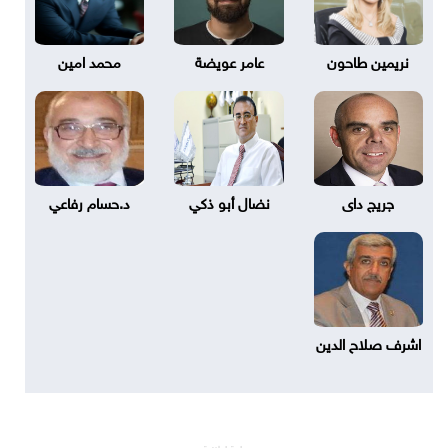
نريمين طاحون
عامر عويضة
محمد امين
جريج داى
نضال أبو ذكي
د.حسام رفاعي
اشرف صلاح الدين
مساحة إعلانية