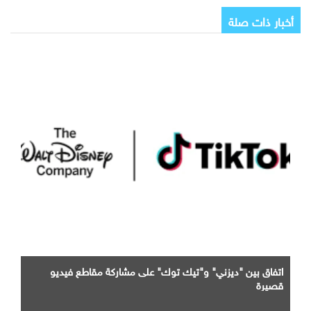
أخبار ذات صلة
اتفاق بين "ديزني" و"تيك توك" على مشاركة مقاطع فيديو
قصيرة