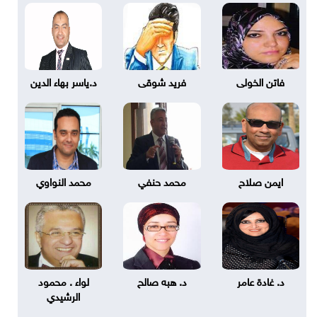
فاتن الخولى
فريد شوقى
د.ياسر بهاء الدين
ايمن صلاح
محمد حنفي
محمد النواوي
د. غادة عامر
د. هبه صالح
لواء . محمود
الرشيدي