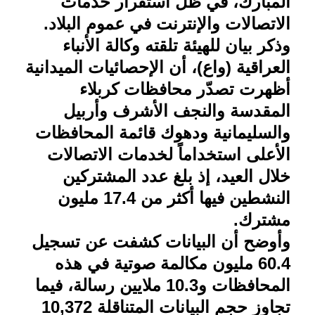
المبارك، في ظل استقرار خدمات
الاتصالات والإنترنت في عموم البلاد
.
وذكر بيان للهيئة تلقته وكالة الأنباء
العراقية (واع)، أن الإحصائيات الميدانية
أظهرت تصدّر محافظات كربلاء
المقدسة والنجف الأشرف وأربيل
والسليمانية ودهوك قائمة المحافظات
الأعلى استخداماً لخدمات الاتصالات
خلال العيد، إذ بلغ عدد المشتركين
النشطين فيها أكثر من 17.4 مليون
مشترك
.
وأوضح أن البيانات كشفت عن تسجيل
60.4 مليون مكالمة صوتية في هذه
المحافظات و10.3 ملايين رسالة، فيما
تجاوز حجم البيانات المتناقلة 10,372