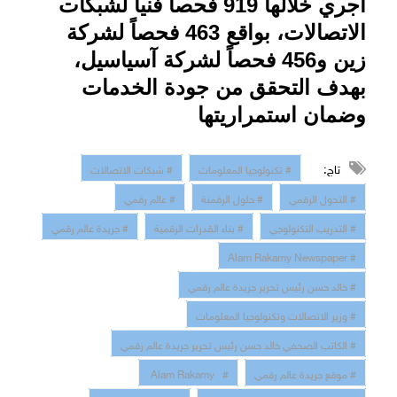
أُجري خلالها 919 فحصاً فنياً لشبكات
الاتصالات، بواقع 463 فحصاً لشركة
زين و456 فحصاً لشركة آسياسيل،
بهدف التحقق من جودة الخدمات
وضمان استمراريتها
تاج:
# تكنولوجيا المعلومات
# شبكات الاتصالات
# التحول الرقمي
# حلول الرقمنة
# عالم رقمي
# التدريب التكنولوجي
# بناء القدرات الرقمية
# جريدة عالم رقمي
# Alam Rakamy Newspaper
# خالد حسن رئيس تحرير جريدة عالم رقمي
# وزير الاتصالات وتكنولوجيا المعلومات
# الكاتب الصحفي خالد حسن رئيس تحرير جريدة عالم رقمي
# موقع جريدة عالم رقمي
# Alam Rakamy