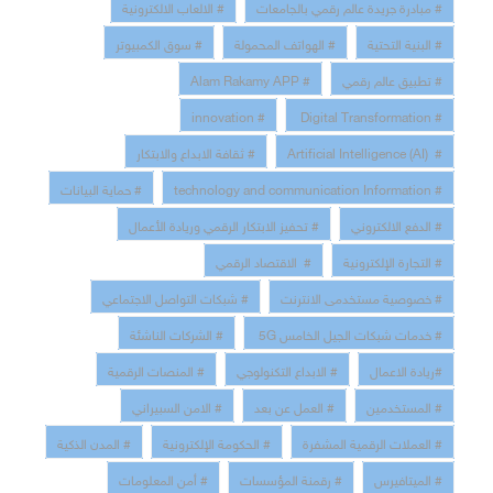
# مبادرة جريدة عالم رقمي بالجامعات
# الالعاب الالكترونية
# البنية التحتية
# الهواتف المحمولة
# سوق الكمبيوتر
# تطبيق عالم رقمي
# Alam Rakamy APP
# innovation
# Digital Transformation
# Artificial Intelligence (AI)
# ثقافة الابداع والابتكار
# technology and communication Information
# حماية البيانات
# الدفع الالكتروني
# تحفيز الابتكار الرقمي وريادة الأعمال
# التجارة الإلكترونية
# الاقتصاد الرقمي
# خصوصية مستخدمى الانترنت
# شبكات التواصل الاجتماعي
# خدمات شبكات الجيل الخامس 5G
# الشركات الناشئة
#ريادة الاعمال
# الابداع التكنولوجي
# المنصات الرقمية
# المستخدمين
# العمل عن بعد
# الامن السبيراني
# العملات الرقمية المشفرة
# الحكومة الإلكترونية
# المدن الذكية
# الميتافيرس
# رقمنة المؤسسات
# أمن المعلومات