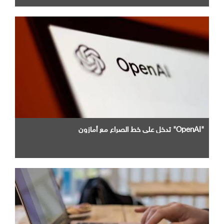
"OpenAI" تدخل علي خط الصراع مع أمازون