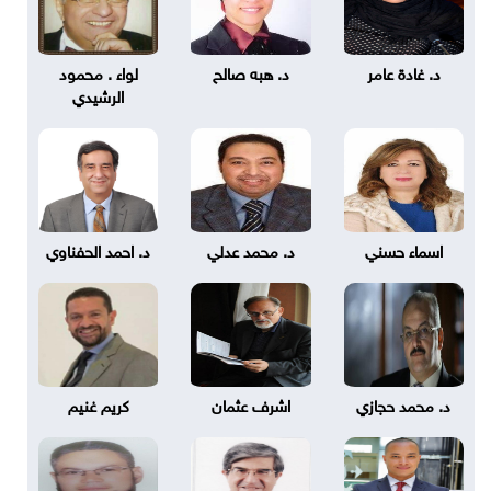
د. غادة عامر
د. هبه صالح
لواء . محمود
الرشيدي
اسماء حسني
د. محمد عدلي
د. احمد الحفناوي
د. محمد حجازي
اشرف عثمان
كريم غنيم