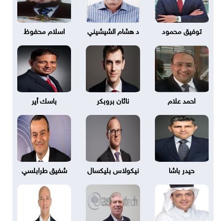
توفيق محمود
د هشام الشيشيني
اسلام محفوظ
احمد علام
ناثان بروبكر
باسك أير
حيدر باشا
نيكولاس بليكسال
شفيق طرابلسي