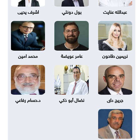
عبدالله عنايت
بول دونلي
اشرف يحيى
نريمين طاحون
عامر عويضة
محمد امين
جريج داى
نضال أبو ذكي
د.حسام رفاعي