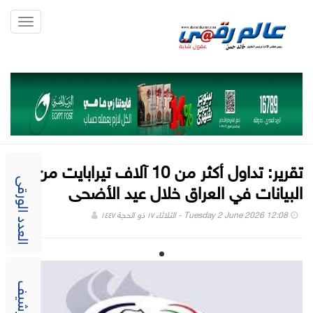
Toggle
gation
تقرير: تداول أكثر من 10 آلاف تيرابايت من
البيانات في العراق خلال عيد الأضحى
العدد الورقى
Tuesday 2 June 2026 12:08 - الثلاثاء ١٧ ذو الحجة ١٤٤٧
الارشيف