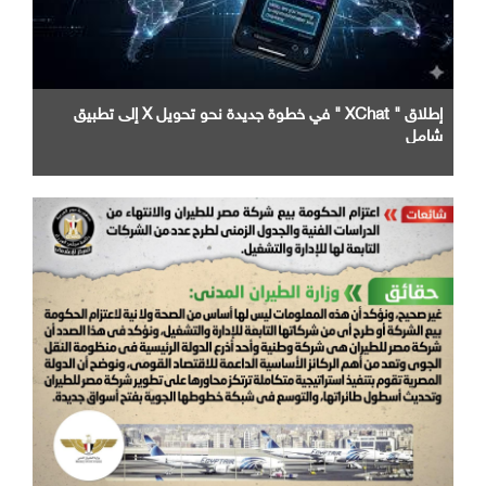
إطلاق " XChat " في خطوة جديدة نحو تحويل X إلى تطبيق
شامل