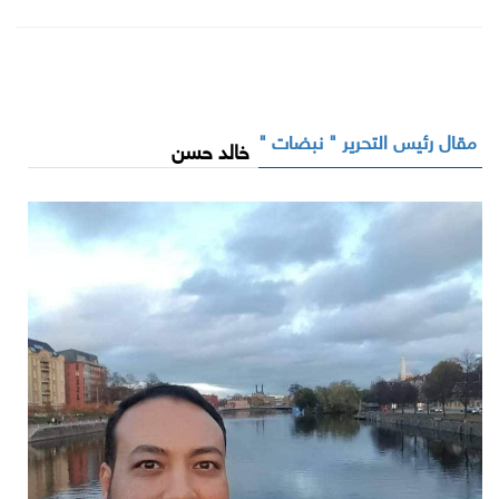
مقال رئيس التحرير " نبضات "
خالد حسن