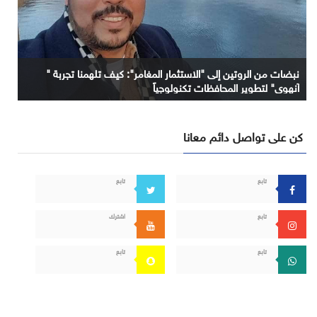
نبضات من الروتين إلى "الاستثمار المغامر": كيف تلهمنا تجربة "
آنهوي" لتطوير المحافظات تكنولوجياً
كن على تواصل دائم معانا
تابع
تابع
تابع
اشترك
تابع
تابع