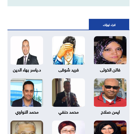
اقراء لهؤلاء
فاتن الخولى
فريد شوقى
د.ياسر بهاء الدين
ايمن صلاح
محمد حنفي
محمد النواوي