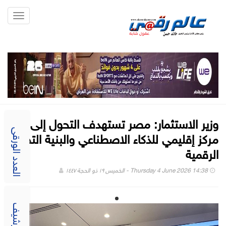
Toggle
gation
وزير الاستثمار: مصر تستهدف التحول إلى
مركز إقليمي للذكاء الاصطناعي والبنية التحتية
العدد الورقى
الرقمية
Thursday 4 June 2026 14:38 - الخميس ١٩ ذو الحجة ١٤٤٧
الارشيف