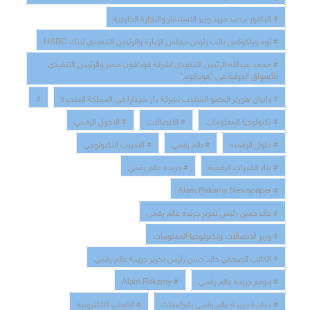
# الدكتور محمد فريد وزير الاستثمار والتجارة الخارجية
# تود ويلكوكس نائب رئيس مجلس الإدارة والرئيس التنفيذي لبنك HSBC
# محمد عبدالله الرئيس التنفيذي لشركة فودافون مصر والرئيس التنفيذي
للأسواق الدولية في "فوداكوم"
# دانيال هورنر العضو المنتدب لشركة دار سيدارا في المملكة المتحدة
#
# تكنولوجيا المعلومات
# الاتصالات
# التحول الرقمي
# حلول الرقمنة
#عالم رقمي
# التدريب التكنولوجي
# بناء القدرات الرقمية
# جريدة عالم رقمي
# Alam Rakamy Newspaper
# خالد حسن رئيس تحرير جريدة عالم رقمي
# وزير الاتصالات وتكنولوجيا المعلومات
# الكاتب الصحفي خالد حسن رئيس تحرير جريدة عالم رقمي
# موقع جريدة عالم رقمي
# Alam Rakamy
# مبادرة جريدة عالم رقمي بالجامعات
# الالعاب الالكترونية