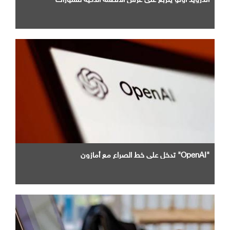
"OpenAI" تدخل علي خط الصراع مع أمازون