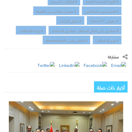
# الثورة الصناعية الرابعة
# الطائرات الميسرة
# المستثمرين الملائكيين
# معرض جيتكس دبي للتقنية
# معرض Cairo ICT
# تحليل البيانات
# صناديق رأس المال المخاطر ، صناديق الاستثمار
# وزارة الاتصالات
# وزير الاتصالات
# #عالم_رقمي #alamrakamy
مشاركة
أخبار ذات صلة