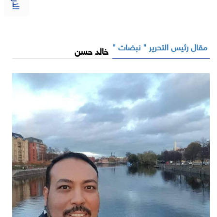
مقال رئيس التحرير " نبضات "
خالد حسن