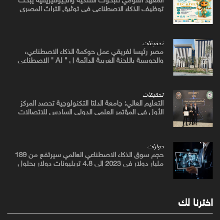
توظيف الذكاء الاصطناعي في توثيق التراث المصري
القديم
تحقيقات
مصر رئيسا لفريقي عمل حوكمة الذكاء الاصطناعي،
والحوسبة باللجنة العربية الدائمة ل " AI " الاصطناعي
والتكنولوجيات البازغة بمجلس الوزراء العرب للاتصالات
تحقيقات
التعليم العالي: جامعة الدلتا التكنولوجية تحصد المركز
الأول في المؤتمر العلمي الدولي السادس للاتصالات
بمشروع يوظف الذكاء الاصطناعي لتطوير صناعة الكتان
حوارات
حجم سوق الذكاء الاصطناعي العالمي سيرتفع من 189
مليار دولار في 2023 إلى 4.8 تريليونات دولار بحلول
2033
اخترنا لك