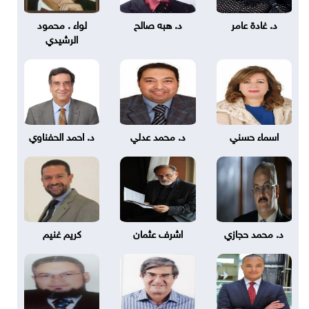
د. غادة عامر
د. هبه صالح
لواء . محمود
الرشيدي
اسماء حسني
د. محمد عدلي
د. احمد الحفناوي
د. محمد حجازي
اشرف عثمان
كريم غنيم