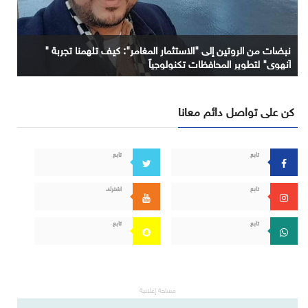
نبضات من الروتين إلى "الاستثمار المغامر": كيف تلهمنا تجربة "
آنهوي" لتطوير المحافظات تكنولوجياً
كن على تواصل دائم معانا
تابع
تابع
تابع
اشترك
تابع
تابع
مساحة إعلانية