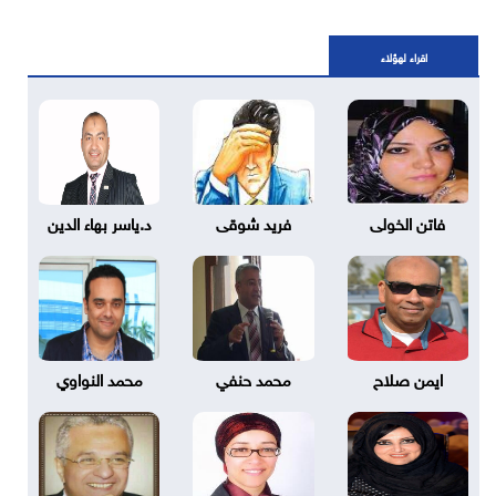
اقراء لهؤلاء
فاتن الخولى
فريد شوقى
د.ياسر بهاء الدين
ايمن صلاح
محمد حنفي
محمد النواوي