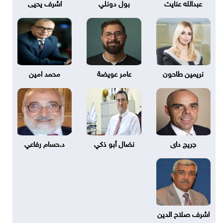
عبدالله عنايت
بول دونلي
اشرف يحيى
نريمين طاحون
عامر عويضة
محمد امين
جريج داى
نضال أبو ذكي
د.حسام رفاعي
اشرف صلاح الدين