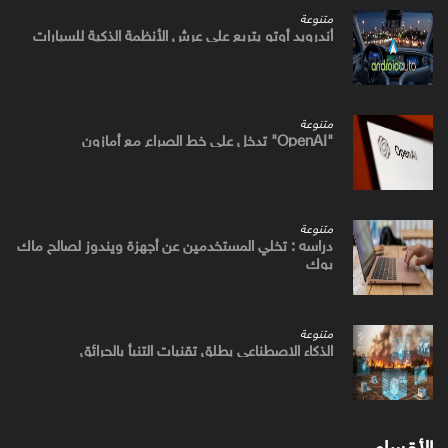
متنوعة
أندرويد أوتو يتربع علي عرش الأنظمة الذكية للسيارات
متنوعة
"OpenAI" تدخل علي خط الصراع مع أمازون
متنوعة
دراسه : تخلي المستخدمين عن أجهزة ويندوز لصالح ماك
بوك
متنوعة
الذكاء الاصطناعي يطلق تقنيات التنبأ بالحرائق
الأقسام