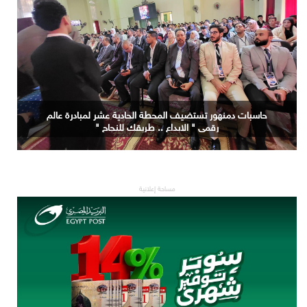
حاسبات دمنهور تستضيف المحطة الحادية عشر لمبادرة عالم
رقمي " الابداع .. طريقك للنجاح "
مساحة إعلانية