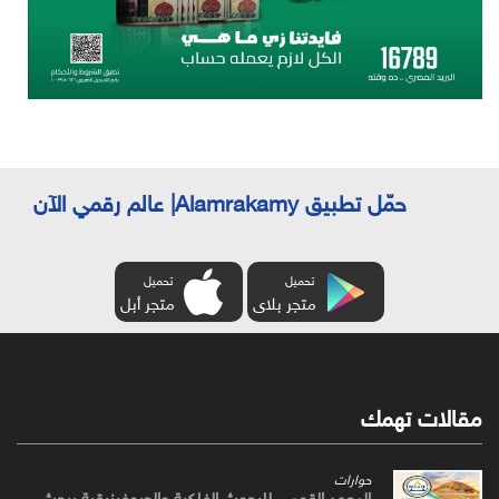
حمّل تطبيق Alamrakamy| عالم رقمي الآن
تحميل
تحميل
متجر بلاى
متجر أبل
مقالات تهمك
حوارات
المعهد القومي للبحوث الفلكية والجيوفيزيقية يبحث