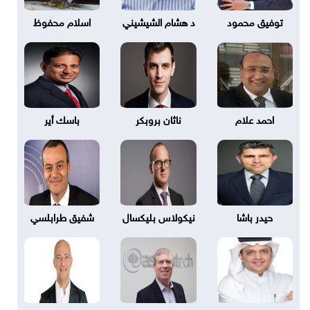
توفيق محمود
د هشام الشيشيني
اسلام محفوظ
احمد علام
ناثان بروبكر
باسك أير
حيدر باشا
نيكولاس بليكسال
شفيق طرابلسي