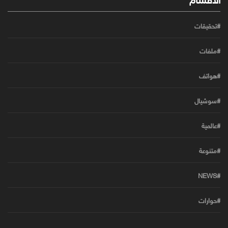
#تحقيقات
#ملفات
#هواتف
#سوشيال
#عالمية
#متنوعة
#NEWS
#حوارات