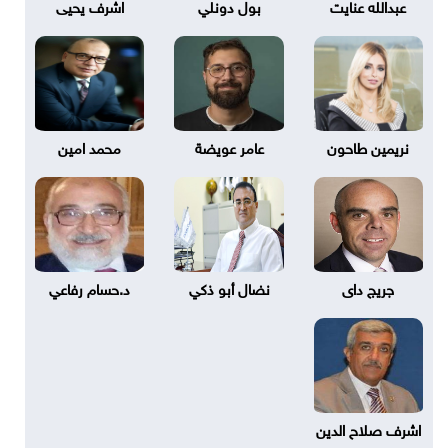
عبدالله عنايت
بول دونلي
اشرف يحيى
نريمين طاحون
عامر عويضة
محمد امين
جريج داى
نضال أبو ذكي
د.حسام رفاعي
اشرف صلاح الدين