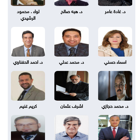
د. غادة عامر
د. هبه صالح
لواء . محمود
الرشيدي
اسماء حسني
د. محمد عدلي
د. احمد الحفناوي
د. محمد حجازي
اشرف عثمان
كريم غنيم