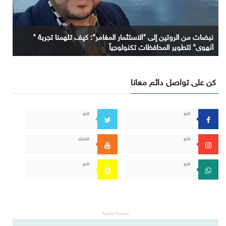
نبضات من الروتين إلى "الاستثمار المغامر": كيف تلهمنا تجربة "
آنهوي" لتطوير المحافظات تكنولوجياً
كن على تواصل دائم معانا
تابع
تابع
تابع
اشترك
تابع
تابع
مساحة إعلانية