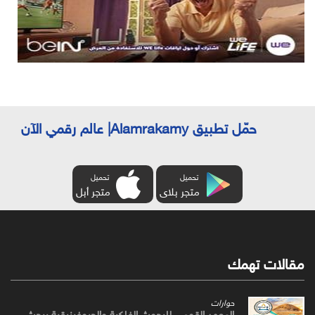
حمّل تطبيق Alamrakamy| عالم رقمي الآن
تحميل
تحميل
متجر بلاى
متجر أبل
مقالات تهمك
حوارات
المعهد القومي للبحوث الفلكية والجيوفيزيقية يبحث