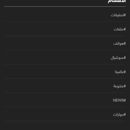
#تحقيقات
#ملفات
#هواتف
#سوشيال
#عالمية
#متنوعة
#NEWS
#حوارات