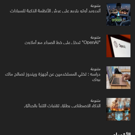
متنوعة
أندرويد أوتو يتربع علي عرش الأنظمة الذكية للسيارات
متنوعة
"OpenAI" تدخل علي خط الصراع مع أمازون
متنوعة
دراسه : تخلي المستخدمين عن أجهزة ويندوز لصالح ماك
بوك
متنوعة
الذكاء الاصطناعي يطلق تقنيات التنبأ بالحرائق
الأقسام