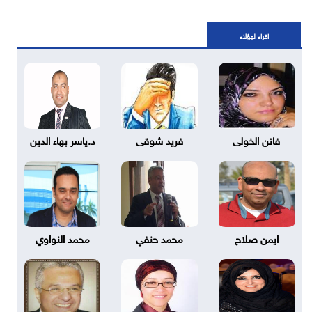
اقراء لهؤلاء
فاتن الخولى
فريد شوقى
د.ياسر بهاء الدين
ايمن صلاح
محمد حنفي
محمد النواوي