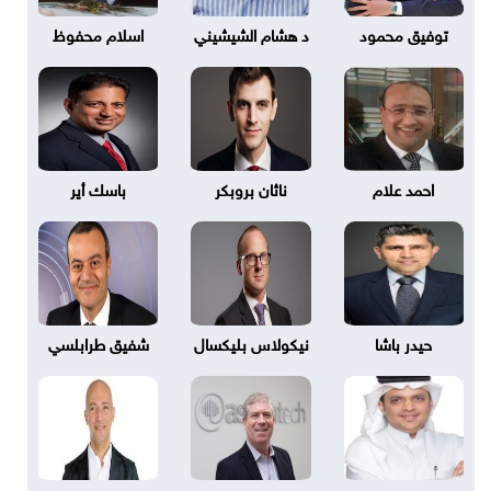
توفيق محمود
د هشام الشيشيني
اسلام محفوظ
احمد علام
ناثان بروبكر
باسك أير
حيدر باشا
نيكولاس بليكسال
شفيق طرابلسي