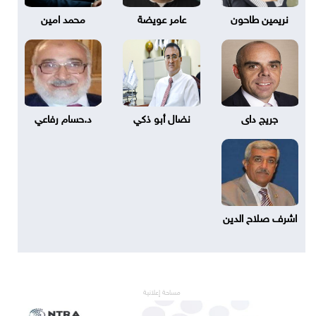
نريمين طاحون
عامر عويضة
محمد امين
جريج داى
نضال أبو ذكي
د.حسام رفاعي
اشرف صلاح الدين
مساحة إعلانية