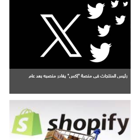
رئيس المنتجات في منصة "إكس" يغادر منصبه بعد عام