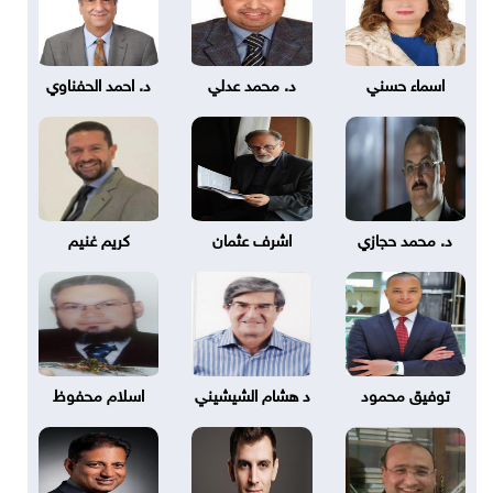
اسماء حسني
د. محمد عدلي
د. احمد الحفناوي
د. محمد حجازي
اشرف عثمان
كريم غنيم
توفيق محمود
د هشام الشيشيني
اسلام محفوظ