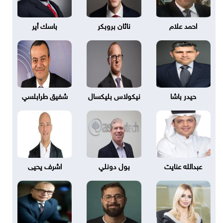
احمد علام
ناثان بروبكر
باسك أير
حيدر باشا
نيكولاس بليكسال
شفيق طرابلسي
عبدالله عنايت
بول دونلي
اشرف يحيى