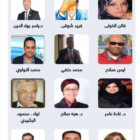
فاتن الخولى
فريد شوقى
د.ياسر بهاء الدين
ايمن صلاح
محمد حنفي
محمد النواوي
د. غادة عامر
د. هبه صالح
لواء . محمود
الرشيدي