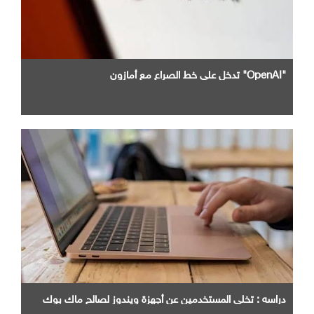
"OpenAI" تدخل علي خط الصراع مع أمازون
دراسه : تخلي المستخدمين عن أجهزة ويندوز لصالح ماك بوك