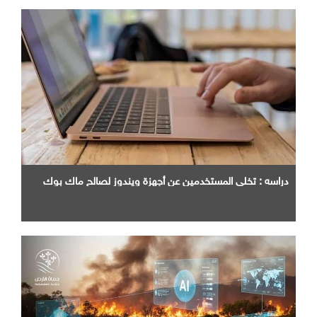
دراسه : تخلي المستخدمين عن أجهزة ويندوز لصالح ماك بوك