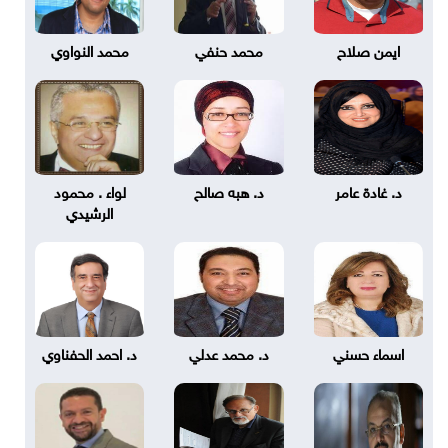
ايمن صلاح
محمد حنفي
محمد النواوي
د. غادة عامر
د. هبه صالح
لواء . محمود
الرشيدي
اسماء حسني
د. محمد عدلي
د. احمد الحفناوي