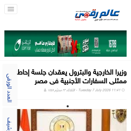
Toggle
gation
وزيرا الخارجية والبترول يعقدان جلسة إحاطة مع
ممثلى السفارات الأجنبية فى مصر
العدد الورقى
Tuesday 7 July 2026 11:41 - الثلاثاء ٢٢ محرّم ١٤٤٨
الارشيف