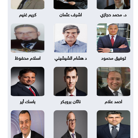
د. محمد حجازي
اشرف عثمان
كريم غنيم
توفيق محمود
د هشام الشيشيني
اسلام محفوظ
احمد علام
ناثان بروبكر
باسك أير