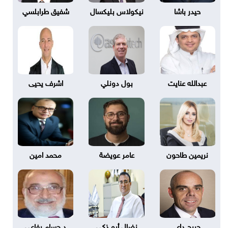
حيدر باشا
نيكولاس بليكسال
شفيق طرابلسي
عبدالله عنايت
بول دونلي
اشرف يحيى
نريمين طاحون
عامر عويضة
محمد امين
جريج داى
نضال أبو ذكي
د.حسام رفاعي