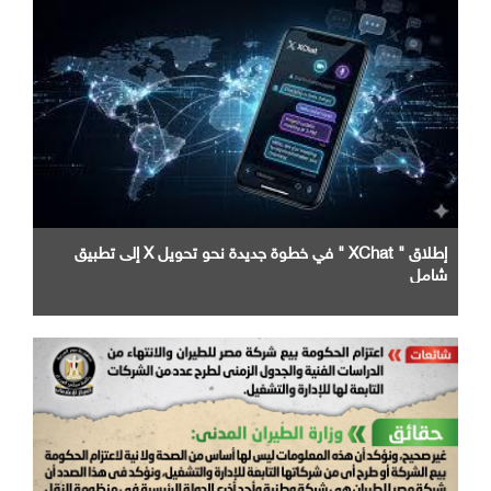
إطلاق " XChat " في خطوة جديدة نحو تحويل X إلى تطبيق
شامل