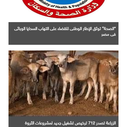
“الصحة” توثق الإطار الوطنى للقضاء على التهاب السحايا الوبائى
فى مصر
الزراعة تصدر 712 ترخيص تشغيل جديد لمشروعات الثروة