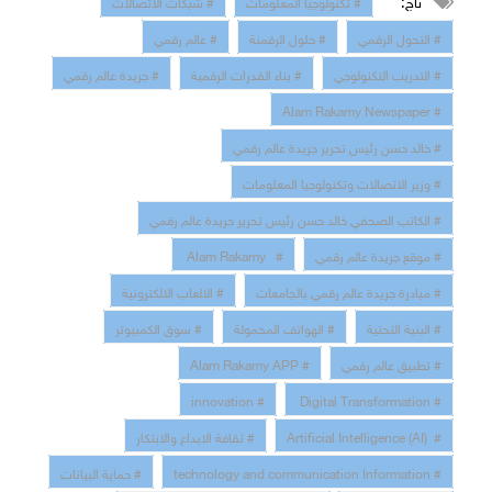
تاج:
# تكنولوجيا المعلومات
# شبكات الاتصالات
# التحول الرقمي
# حلول الرقمنة
# عالم رقمي
# التدريب التكنولوجي
# بناء القدرات الرقمية
# جريدة عالم رقمي
# Alam Rakamy Newspaper
# خالد حسن رئيس تحرير جريدة عالم رقمي
# وزير الاتصالات وتكنولوجيا المعلومات
# الكاتب الصحفي خالد حسن رئيس تحرير جريدة عالم رقمي
# موقع جريدة عالم رقمي
# Alam Rakamy
# مبادرة جريدة عالم رقمي بالجامعات
# الالعاب الالكترونية
# البنية التحتية
# الهواتف المحمولة
# سوق الكمبيوتر
# تطبيق عالم رقمي
# Alam Rakamy APP
# innovation
# Digital Transformation
# Artificial Intelligence (AI)
# ثقافة الابداع والابتكار
# technology and communication Information
# حماية البيانات