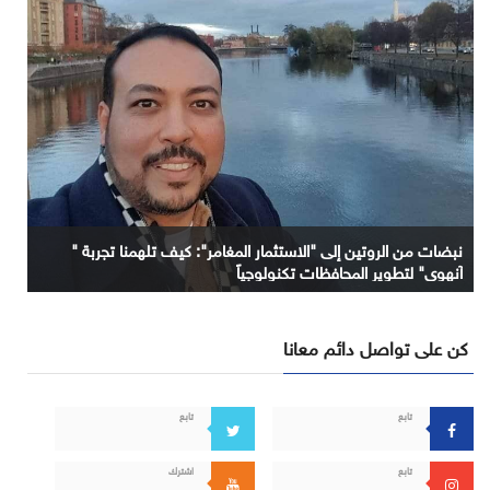
نبضات من الروتين إلى "الاستثمار المغامر": كيف تلهمنا تجربة "
آنهوي" لتطوير المحافظات تكنولوجياً
كن على تواصل دائم معانا
تابع
تابع
تابع
اشترك