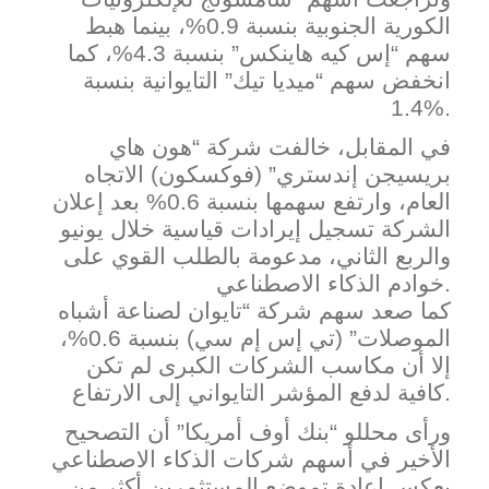
الكورية الجنوبية بنسبة 0.9%، بينما هبط
سهم “إس كيه هاينكس” بنسبة 4.3%، كما
انخفض سهم “ميديا تيك” التايوانية بنسبة
1.4%.
في المقابل، خالفت شركة “هون هاي
بريسيجن إندستري” (فوكسكون) الاتجاه
العام، وارتفع سهمها بنسبة 0.6%
بعد إعلان
الشركة تسجيل إيرادات قياس
ية خلال يونيو
والربع الثاني، مدعومة بالطلب القوي على
خوادم الذكاء الاصطناعي.
كما صعد سهم شركة “تايوان لصناعة أشباه
الموصلات” (تي إس إم سي) بنسبة 0.6%،
إلا أن مكاسب الشركات الكبرى لم تكن
كافية لدفع المؤشر التايواني إلى الارتفاع.
ورأى محللو “بنك أوف أمريكا” أن التصحيح
الأخير في أسهم شركات الذكاء الاصطناعي
يعكس إعادة تموضع المستثمرين أكثر من