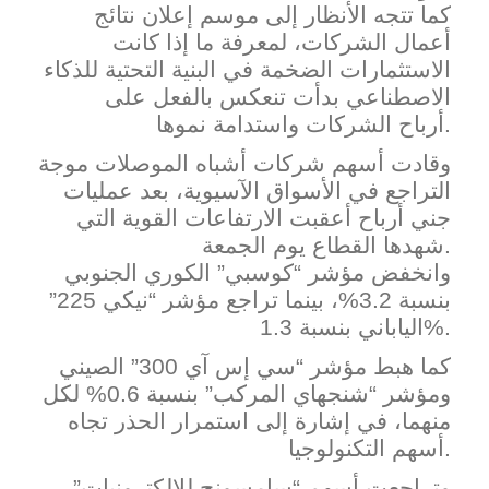
كما تتجه الأنظار إلى موسم إعلان نتائج
أعمال الشركات، لمعرفة ما إذا كانت
الاستثمارات الضخمة في البنية التحتية للذكاء
الاصطناعي بدأت تنعكس بالفعل على
الشركات واستدامة نموها.
أرباح
وقادت أسهم شركات أشباه الموصلات موجة
التراجع في الأسواق الآسيوية، بعد عمليات
جني أرباح أعقبت الارتفاعات القوية التي
دها القطاع يوم الجمعة.
شه
وا
نخفض مؤشر “كوسبي” الكوري الجنوبي
بنسبة 3.2%، بينما تراجع مؤشر “نيكي 225”
الياباني بنسبة 1.3%.
كما هبط مؤشر “سي إس آي 300” الصيني
ومؤشر “شنجهاي المركب” بنسبة 0.6% لكل
منهما، في إشارة إلى استمرار الحذر تجاه
أسهم التكنولوجيا.
وتراجعت أسهم “سامسونج للإلكترونيات”