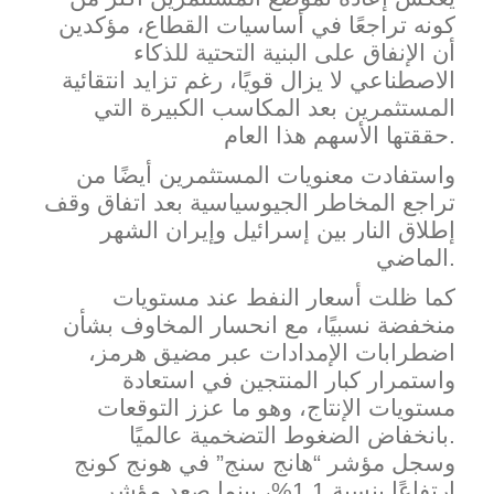
كونه تراجعًا في أساسيات القطاع، مؤكدين
أن الإنفاق على البنية التحتية للذكاء
الاصطناعي لا يزال قويًا، رغم تزايد انتقائية
المستثمرين بعد المكاسب الكبيرة التي
ذا العام.
حققتها الأسهم ه
واستفادت معنويات المستثمرين أيضًا من
تراجع المخاطر الجيوسياسية بعد اتفاق وقف
إطلاق النار بين إسرائيل وإيران الشهر
الماضي.
كما ظلت أسعار النفط عند مستويات
منخفضة نسبيًا، مع انحسار المخاوف بشأن
اضطرابات ا
لإمدادات عبر مضيق هرمز،
واستمرار كبار المنتجين في استعادة
مستويات الإنتاج، وهو ما عزز التوقعات
بانخفاض الضغوط التضخمية عالميًا.
وسجل مؤشر “هانج سنج” في هونج كونج
ارتفاعًا بنسبة 1.1%، بينما صعد مؤشر