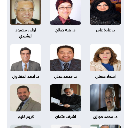
د. غادة عامر
د. هبه صالح
لواء . محمود
الرشيدي
اسماء حسني
د. محمد عدلي
د. احمد الحفناوي
د. محمد حجازي
اشرف عثمان
كريم غنيم