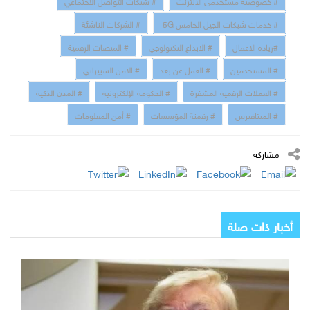
# خصوصية مستخدمى الانترنت
# شبكات التواصل الاجتماعي
# خدمات شبكات الجيل الخامس 5G
# الشركات الناشئة
#ريادة الاعمال
# الابداع التكنولوجي
# المنصات الرقمية
# المستخدمين
# العمل عن بعد
# الامن السبيراني
# العملات الرقمية المشفرة
# الحكومة الإلكترونية
# المدن الذكية
# الميتافيرس
# رقمنة المؤسسات
# أمن المعلومات
مشاركة
أخبار ذات صلة