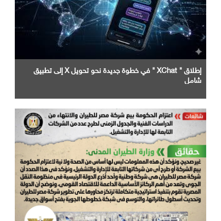
إطلاق " XChat " في خطوة جديدة نحو تحويل X إلى تطبيق
شامل