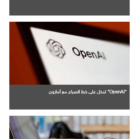
"OpenAI" تدخل علي خط الصراع مع أمازون