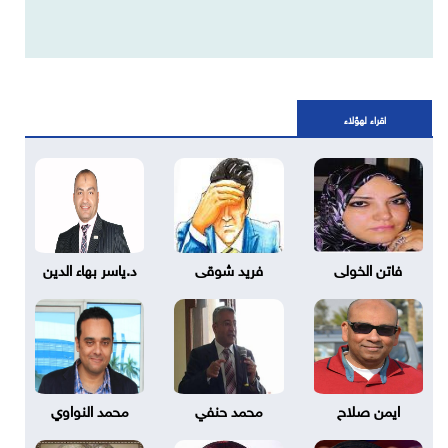
اقراء لهؤلاء
فاتن الخولى
فريد شوقى
د.ياسر بهاء الدين
ايمن صلاح
محمد حنفي
محمد النواوي