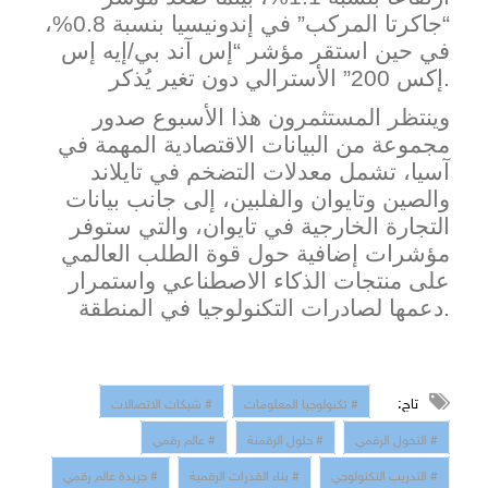
“جاكرتا المركب” في إندونيسيا بنسبة 0.8%،
في حين استقر مؤشر “إس آند بي/إيه إس
ير يُذكر.
إكس 200” الأسترالي دون تغ
وينتظر المستثمرون هذا الأسبوع صدور
مجموعة من البيانات الاقتصادية المهمة في
آسيا، تشمل معدلات التضخم في تايلاند
والصين وتايوان والفلبين، إلى جانب بيانات
التجارة الخارجية في تايوان، والتي ستوفر
مؤشرات إضافية حول قوة الطلب العالمي
على منتجات الذكاء الاصطناعي واستمرار
دعمها لصادرات التكنولوجيا في المنطقة.
تاج:
# تكنولوجيا المعلومات
# شبكات الاتصالات
# التحول الرقمي
# حلول الرقمنة
# عالم رقمي
# التدريب التكنولوجي
# بناء القدرات الرقمية
# جريدة عالم رقمي