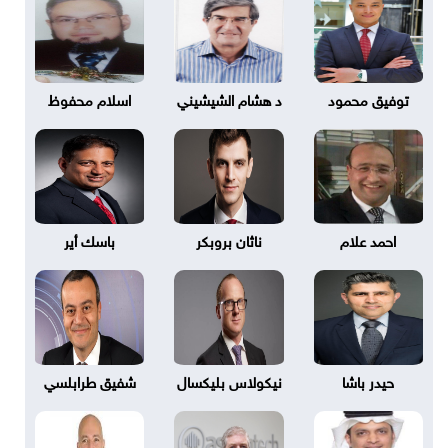
توفيق محمود
د هشام الشيشيني
اسلام محفوظ
احمد علام
ناثان بروبكر
باسك أير
حيدر باشا
نيكولاس بليكسال
شفيق طرابلسي