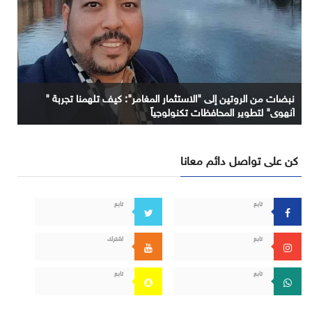
نبضات من الروتين إلى "الاستثمار المغامر": كيف تلهمنا تجربة "
آنهوي" لتطوير المحافظات تكنولوجياً
كن على تواصل دائم معانا
تابع
تابع
تابع
اشترك
تابع
تابع