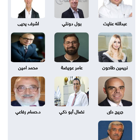
عبدالله عنايت
بول دونلي
اشرف يحيى
نريمين طاحون
عامر عويضة
محمد امين
جريج داى
نضال أبو ذكي
د.حسام رفاعي