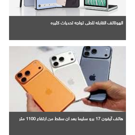
الهوتاتف القابله للطي تواجه تحديات كثيره
هاتف آيفون 17 برو سليما بعد ان سقط من ارتفاع 1100 متر