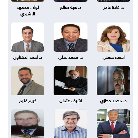
د. غادة عامر
د. هبه صالح
لواء . محمود
الرشيدي
اسماء حسني
د. محمد عدلي
د. احمد الحفناوي
د. محمد حجازي
اشرف عثمان
كريم غنيم