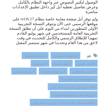
الوصول لتكبير النصوص عبر واجهة النظام بالكامل
وعرض تفاصيل تغطية آبل كير داخل تطبيق الإعدادات
مباشرة
ولم توفر أبل صفحة معاينة خاصة بنظام
tvOS 27
على
موقعها الرسمي حتى الآن وتتوفر النسخة التجريبية
الأولى للمطورين ابتداء من اليوم على أن تطلق النسخة
التجريبية العامة للمستخدمين في شهر يوليو القادم
تمهيدا للإطلاق الرسمي والكامل للتحديث في وقت
لاحق من هذا العام وتحديدا في شهر سبتمبر المقبل
تاج:
# تكنولوجيا المعلومات
# شبكات الاتصالات
# التحول الرقمي
# حلول الرقمنة
# عالم رقمي
# التدريب التكنولوجي
# بناء القدرات الرقمية
# جريدة عالم رقمي
# Alam Rakamy Newspaper
# خالد حسن رئيس تحرير جريدة عالم رقمي
# وزير الاتصالات وتكنولوجيا المعلومات
# الكاتب الصحفي خالد حسن رئيس تحرير جريدة عالم رقمي