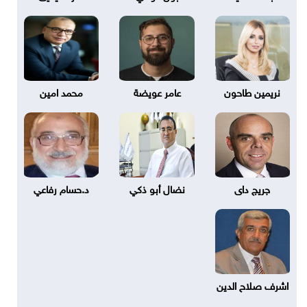
نريمين طاحون
عامر عويضة
محمد امين
جريج داى
نضال أبو ذكي
د.حسام رفاعي
اشرف صلاح الدين