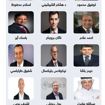
توفيق محمود
د هشام الشيشيني
اسلام محفوظ
احمد علام
ناثان بروبكر
باسك أير
حيدر باشا
نيكولاس بليكسال
شفيق طرابلسي
عبدالله عنايت
بول دونلي
اشرف يحيى