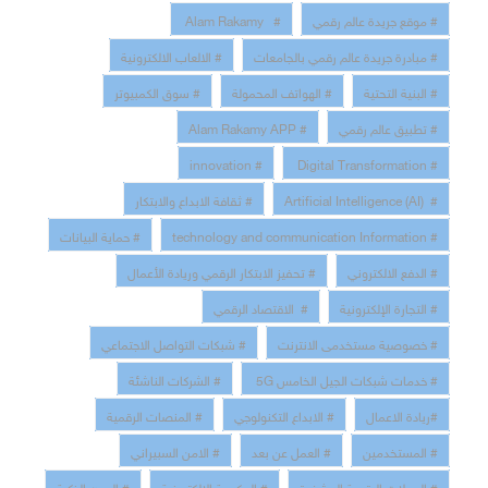
# موقع جريدة عالم رقمي
# Alam Rakamy
# مبادرة جريدة عالم رقمي بالجامعات
# الالعاب الالكترونية
# البنية التحتية
# الهواتف المحمولة
# سوق الكمبيوتر
# تطبيق عالم رقمي
# Alam Rakamy APP
# innovation
# Digital Transformation
# Artificial Intelligence (AI)
# ثقافة الابداع والابتكار
# technology and communication Information
# حماية البيانات
# الدفع الالكتروني
# تحفيز الابتكار الرقمي وريادة الأعمال
# التجارة الإلكترونية
# الاقتصاد الرقمي
# خصوصية مستخدمى الانترنت
# شبكات التواصل الاجتماعي
# خدمات شبكات الجيل الخامس 5G
# الشركات الناشئة
#ريادة الاعمال
# الابداع التكنولوجي
# المنصات الرقمية
# المستخدمين
# العمل عن بعد
# الامن السبيراني
# العملات الرقمية المشفرة
# الحكومة الإلكترونية
# المدن الذكية