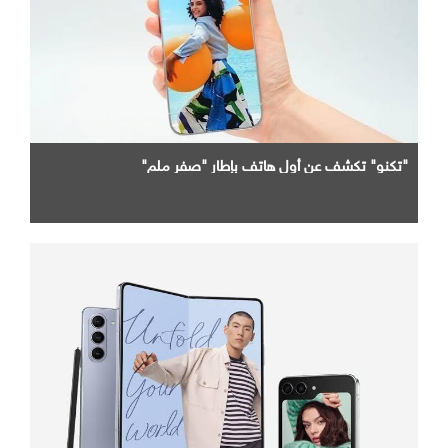
"تكنو" تكشف عن أول هاتف بإطار "صفر ملم"