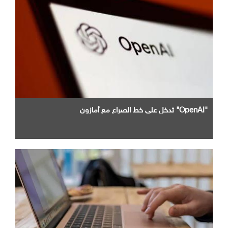
"OpenAI" تدخل علي خط الصراع مع أمازون