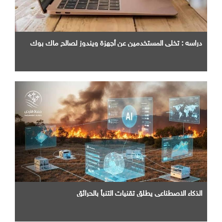
دراسه : تخلي المستخدمين عن أجهزة ويندوز لصالح ماك بوك
الذكاء الاصطناعي يطلق تقنيات التنبأ بالحرائق