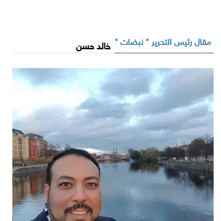
مقال رئيس التحرير " نبضات "
خالد حسن