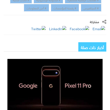
# الميتافيرس
# رقمنة المؤسسات
# أمن المعلومات
مشاركة
أخبار ذات صلة