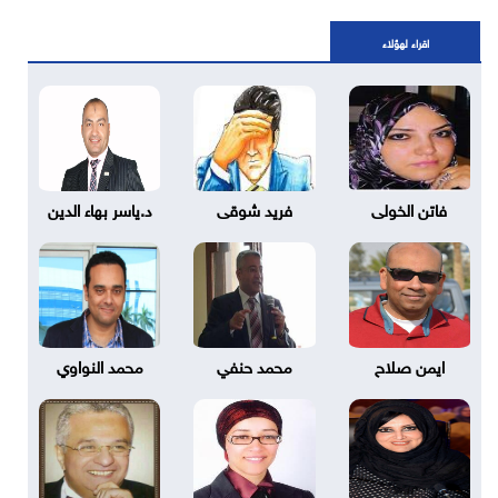
اقراء لهؤلاء
فاتن الخولى
فريد شوقى
د.ياسر بهاء الدين
ايمن صلاح
محمد حنفي
محمد النواوي