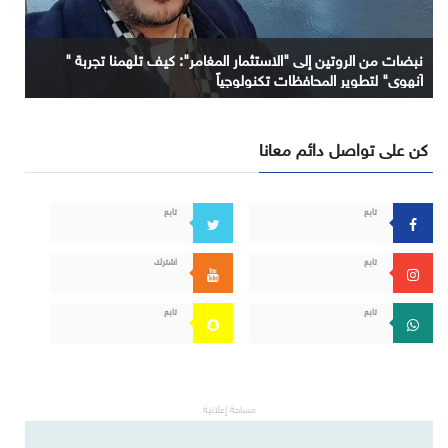
نبضات من الروتين إلى "الاستثمار المغامر": كيف تلهمنا تجربة "
آنهوي" لتطوير المحافظات تكنولوجياً
كن على تواصل دائم معانا
تابع
تابع
تابع
اشترك
تابع
تابع
مساحة إعلانية