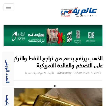
Toggle
gation
الذهب يرتفع بدعم من تراجع النفط والتركيز
على التضخم والفائدة الأمريكية
العدد الورقى
Wednesday 10 June 2026 11:22 - الأربعاء ٢٥ ذو الحجة ١٤٤٧
الارشيف