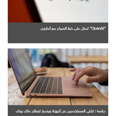
"OpenAI" تدخل علي خط الصراع مع أمازون
دراسه : تخلي المستخدمين عن أجهزة ويندوز لصالح ماك بوك