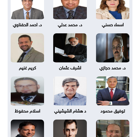
اسماء حسني
د. محمد عدلي
د. احمد الحفناوي
د. محمد حجازي
اشرف عثمان
كريم غنيم
توفيق محمود
د هشام الشيشيني
اسلام محفوظ