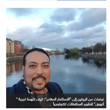
نبضات من الروتين إلى "الاستثمار المغامر": كيف تلهمنا تجربة "
آنهوي" لتطوير المحافظات تكنولوجياً