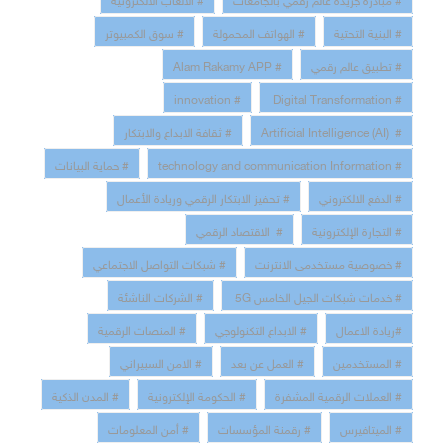
# البنية التحتية
# الهواتف المحمولة
# سوق الكمبيوتر
# تطبيق عالم رقمي
# Alam Rakamy APP
# innovation
# Digital Transformation
# Artificial Intelligence (AI)
# ثقافة الابداع والابتكار
# technology and communication Information
# حماية البيانات
# الدفع الالكتروني
# تحفيز الابتكار الرقمي وريادة الأعمال
# التجارة الإلكترونية
# الاقتصاد الرقمي
# خصوصية مستخدمى الانترنت
# شبكات التواصل الاجتماعي
# خدمات شبكات الجيل الخامس 5G
# الشركات الناشئة
#ريادة الاعمال
# الابداع التكنولوجي
# المنصات الرقمية
# المستخدمين
# العمل عن بعد
# الامن السبيراني
# العملات الرقمية المشفرة
# الحكومة الإلكترونية
# المدن الذكية
# الميتافيرس
# رقمنة المؤسسات
# أمن المعلومات