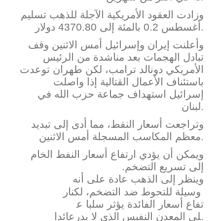
وزادت العقود الأمريكية الآجلة للذهب ​تسليم
أغسطس 0.2 بالمئة إلى 4370.80 دولار.
وأعلنت إيران وإسرائيل أمس الاثنين وقف
تبادل الهجمات بعد مناشدة من الرئيس
الأمريكي دونالد ترامب، لكن طهران توعدت
باستئناف الأعمال القتالية إذا واصلت
إسرائيل استهداف ​جماعة حزب الله في
لبنان.
وتراجعت أسعار النفط، مما أدى إلى تبديد ​
معظم المكاسب المسجلة أمس الاثنين.
ويمكن أن يؤدي ارتفاع أسعار النفط الخام
إلى تسريع التضخم.
‌وينظر
إلى
الذهب
عادة
على
أنه
وسيلة
للتحوط
ضد
التضخم،
لكن
ار
تفاع
أسعار
الفائدة
يؤثر
سلبا
ع
.
لى
المعدن
النفيس
الذي
لا
يدر
عا
ئدا