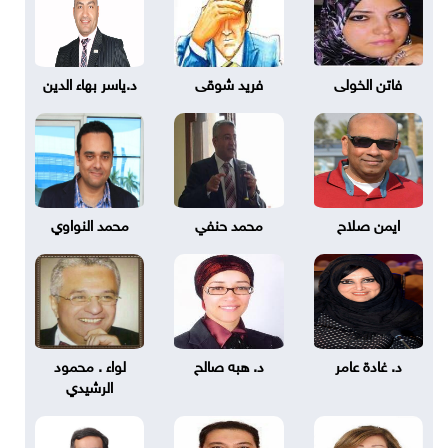
فاتن الخولى
فريد شوقى
د.ياسر بهاء الدين
ايمن صلاح
محمد حنفي
محمد النواوي
د. غادة عامر
د. هبه صالح
لواء . محمود
الرشيدي