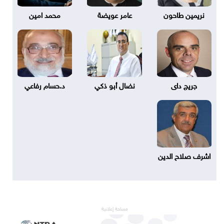
نريمين طاحون
عامر عويضة
محمد امين
جريج داى
نضال أبو ذكي
د.حسام رفاعي
اشرف صلاح الدين
مساحة إعلانية