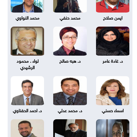
ايمن صلاح
محمد حنفي
محمد النواوي
د. غادة عامر
د. هبه صالح
لواء . محمود
الرشيدي
اسماء حسني
د. محمد عدلي
د. احمد الحفناوي