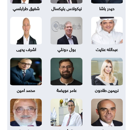
حيدر باشا
نيكولاس بليكسال
شفيق طرابلسي
عبدالله عنايت
بول دونلي
اشرف يحيى
نريمين طاحون
عامر عويضة
محمد امين