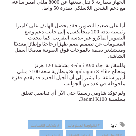
الجهاز ببطارية لا تقل سعتها عن 8000 مللي أمبير ساعة،
مع دعم الشحن اللاسلكي بقدرة 50 واط
.
أما على صعيد التصوير، فقد يحصل الهاتف على كاميرا
رئيسية بدقة 200 ميجابكسل، إلى جانب دعم وضع
التصوير الماكرو عبر عدسة التقريب. كما تتحدث
المعلومات عن تصميم يضم ظهرًا زجاجيًا وإطارًا معدنيًا
ومستشعر بصمة بالموجات فوق الصوتية مدمجًا أسفل
الشاشة
.
وللمقارنة، جاء
Redmi K90
بشاشة 120 هرتز
ومعالج
Snapdragon 8 Elite
وبطارية سعة 7100 مللي
أمبير ساعة، ما يشير إلى أن الجيل الجديد قد يقدم قفزة
ملحوظة في عدد من الجوانب
.
ولم تؤكد شاومي رسميًا حتى الآن أي تفاصيل تتعلق
بسلسلة
Redmi K100.
تاج:
# تكنولوجيا المعلومات
# شبكات الاتصالات
# التحول الرقمي
# حلول الرقمنة
# عالم رقمي