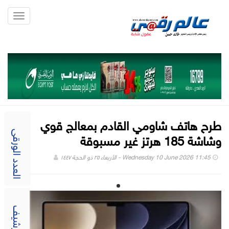
Toggle
gation
طرح هاتف شاومي القادم بمعالج قوي
وشاشة 185 هرتز غير مسبوقة
العدد الورقى
Wednesday 10 June 2026 11:45 - الأربعاء ٢٥ ذو الحجة ١٤٤٧
الارشيف