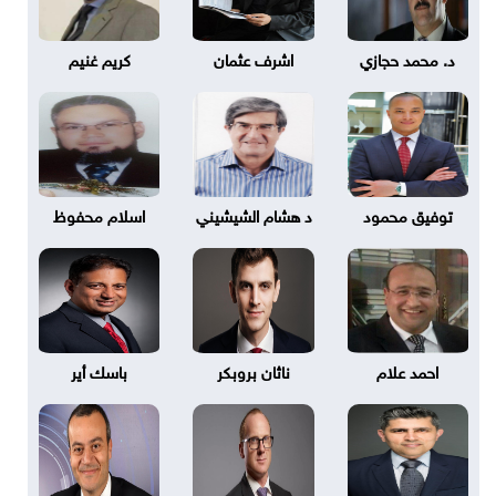
د. محمد حجازي
اشرف عثمان
كريم غنيم
توفيق محمود
د هشام الشيشيني
اسلام محفوظ
احمد علام
ناثان بروبكر
باسك أير