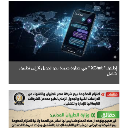
إطلاق " XChat " في خطوة جديدة نحو تحويل X إلى تطبيق
شامل