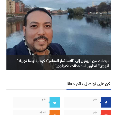
نبضات من الروتين إلى "الاستثمار المغامر": كيف تلهمنا تجربة "
آنهوي" لتطوير المحافظات تكنولوجياً
كن على تواصل دائم معانا
تابع
تابع
تابع
اشترك