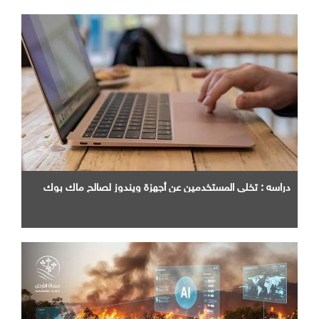
دراسه : تخلي المستخدمين عن أجهزة ويندوز لصالح ماك بوك