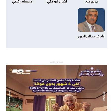
جريج داى
نضال أبو ذكي
د.حسام رفاعي
اشرف صلاح الدين
مساحة إعلانية