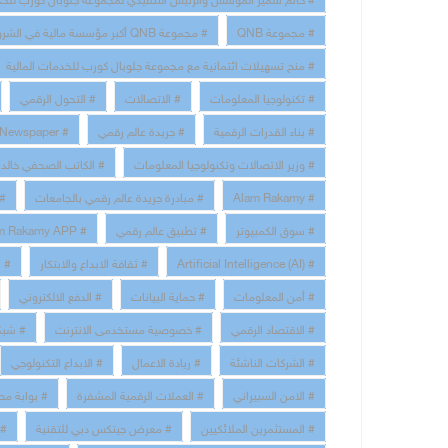
# مجموعة QNB
# مجموعة QNB أكبر مؤسسة مالية في الشرق الأوسط وإفريقيا
# منح تسهيلات ائتمانية مع مجموعة جلوبال كورب للخدمات المالية
# تكنولوجيا المعلومات
# الاتصالات
# التحول الرقمي
# بناء القدرات الرقمية
# جريدة عالم رقمي
# Alam Rakamy Newspaper
# وزير الاتصالات وتكنولوجيا المعلومات
# الكاتب الصحفي خالد 
# Alam Rakamy
# مبادرة جريدة عالم رقمي بالجامعات
# 
# سوق الكمبيوتر
# تطبيق عالم رقمي
# Alam Rakamy APP
# Artificial Intelligence (AI)
# ثقافة الابداع والابتكار
# technology and communication Information
# أمن المعلومات
# حماية البيانات
# الدفع الالكتروني
# الاقتصاد الرقمي
# خصوصية مستخدمى الانترنت
# شبك
# الشركات الناشئة
# ريادة الاعمال
# الابداع التكنولوجي
# الامن السبيراني
# العملات الرقمية المشفرة
# بوابة مص
# المستثمرين الملائكيين
# معرض جيتكس دبي للتقنية
# م