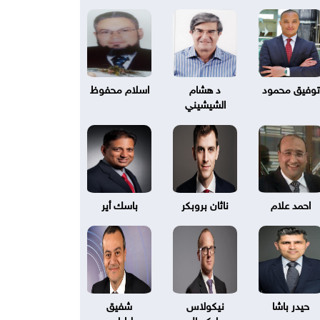
توفيق محمود
د هشام
اسلام محفوظ
الشيشيني
احمد علام
ناثان بروبكر
باسك أير
حيدر باشا
نيكولاس
شفيق
بليكسال
طرابلسي