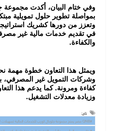
وفي ختام البيان، أكدت مجموعة جل
بمواصلة تطوير حلول تمويلية مبت
وتعزز من دورها كشريك استراتيجي
في تقديم خدمات مالية غير مصرفية
والكفاءة
.
ويمثل هذا التعاون خطوة مهمة نحو
وشركات التمويل غير المصرفي، بم
كفاءة ومرونة. كما يدعم هذا التع
وزيادة معدلات التشغيل
.
تاج:
#QNB مصر يمنح مجموعة جلوبال كورب للخدمات المالية تسهيلات ائتمانية بقيمة 3 مليار جنيه لتمويل ودعم قطاع التأجير التمويلي والتمويل العقاري
# حاتم سمير المؤسس والرئيس التنفيذي لمجموعة جلوبال كورب للخدم