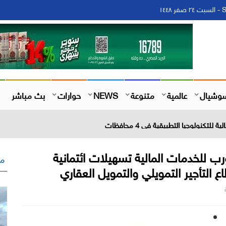
١
وشيال
عالمية
متنوعة
NEWS
حوارات
بث مباشر
رب للخدمات المالية تسهيلات ائتمانية
مق