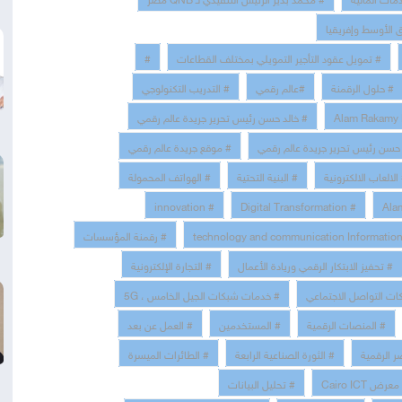
# تمويل عقود التأجير التمويلي بمختلف القطاعات
#
# حلول الرقمنة
#عالم رقمي
# التدريب التكنولوجي
# خالد حسن رئيس تحرير جريدة عالم رقمي
حسن رئيس تحرير جريدة عالم رقمي
# موقع جريدة عالم رقمي
الالعاب الالكترونية
# البنية التحتية
# الهواتف المحمولة
# innovation
# Digital Transformation
# رقمنة المؤسسات
# تحفيز الابتكار الرقمي وريادة الأعمال
# التجارة الإلكترونية
ات التواصل الاجتماعي
# خدمات شبكات الجيل الخامس ، 5G
# المنصات الرقمية
# المستخدمين
# العمل عن بعد
ر الرقمية
# الثورة الصناعية الرابعة
# الطائرات الميسرة
عرض Cairo ICT
# تحليل البيانات