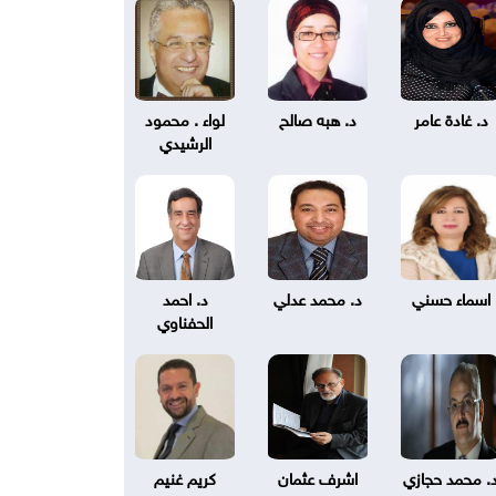
د. غادة عامر
د. هبه صالح
لواء . محمود
الرشيدي
اسماء حسني
د. محمد عدلي
د. احمد
الحفناوي
. محمد حجازي
اشرف عثمان
كريم غنيم