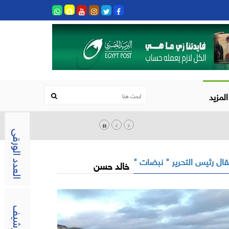
المزيد
العدد الورقى
ال رئيس التحرير " نبضات "
خالد حسن
الارشيف