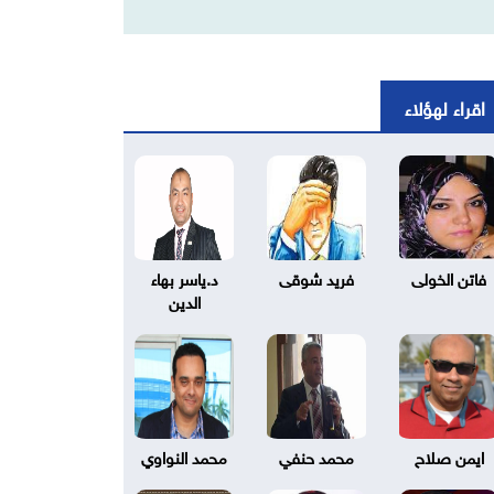
اقراء لهؤلاء
فاتن الخولى
فريد شوقى
د.ياسر بهاء
الدين
ايمن صلاح
محمد حنفي
محمد النواوي