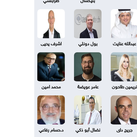
عبدالله عنايت
بول دونلي
اشرف يحيى
نريمين طاحون
عامر عويضة
محمد امين
جريج داى
نضال أبو ذكي
د.حسام رفاعي