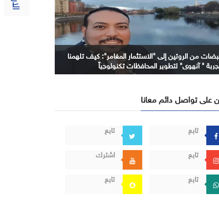
بضات من الروتين إلى "الاستثمار المغامر": كيف تلهمنا
جربة " آنهوي" لتطوير المحافظات تكنولوجياً
 على تواصل دائم معانا
تابع
تابع
تابع
اشترك
تابع
تابع