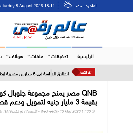
القاهره - مصر
Saturday 8 August 2026 18:11 - السبت ٢٤ صفر ٤٤٨
الرئيسية
تحقيقات
ملفات
هواتف
س
أخر الأخبار
انطلاق الدراسة فى 5 مدارس مصرية إيطالية للتكنولوجيا التطبيقية في 4 محافظات
QNB مصر يمنح مجموعة جلوبال كو
بقيمة 3 مليار جنيه لتمويل ودعم قطاع التأجير التمويلي والتمويل العقاري
Wednesday 13 May 2026 14:36 - الأربعاء ٢٧ ذو القعدة ١٤٤٧