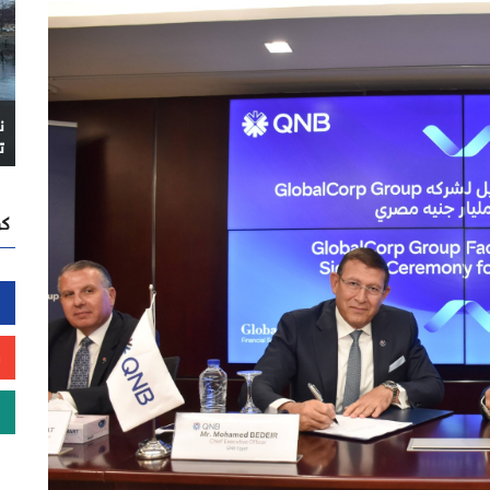
ن
ت
كن