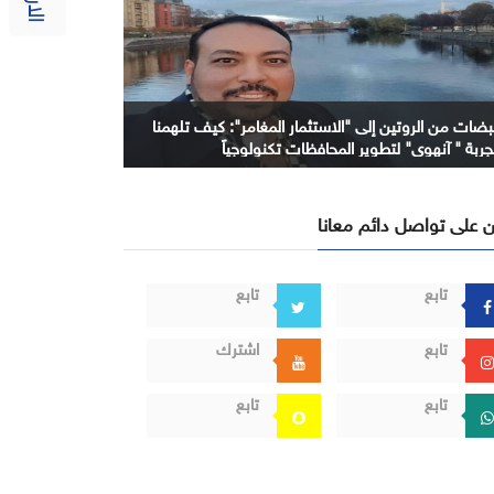
بضات من الروتين إلى "الاستثمار المغامر": كيف تلهمنا
جربة " آنهوي" لتطوير المحافظات تكنولوجياً
 على تواصل دائم معانا
تابع
تابع
تابع
اشترك
تابع
تابع