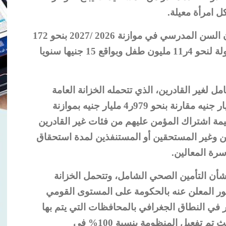
وقدر دعم التأمين الصحي على الأطفال دون السن المدرسي في موازنة 2026 /2027 بنحو 172
مليون جنيه، ويمثل هذا الدعم ما تتحمله الدولة لنحو 4ر11 مليون طفل وبواقع 15 جنيها سنويا
 لغير القادرين، الذي تتحمله الخزانة العامة
للدولة في مشروع الموازنة نحو 725ر15 مليار جنيه مقارنة بنحو 979ر4 مليار جنيه بموازنة
 زيادة 8ر215%، ويمثل قيمة اشتراك المؤمن عليهم من فئات غير القادرين
ن وغير المستحقين أو المستنفذين لمدة استحقاق
سرة المعالين.
 تم صدور القانون رقم (2) لسنة 2018 بشأن التأمين الصحي الشامل، وتتحمل الخزانة
حد الأدنى للأجور المعلن عنه بالحكومة على المستوى القومي
في النطاق الجغرافي بالمحافظات التي يتم بها
تطبيق منظومة التأمين الصحي الشامل، حيث تم تفعيل المنظومة بنسبة 100% في