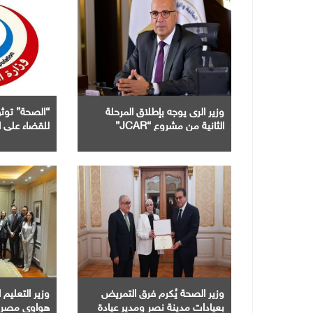
وزير الرى يوجه بإطلاق المرحلة
“الصحة” توثق
الثانية من مشروع “JCAR”
للقضاء على ال
فى مصر
وزير الصحة يُكرم فرق التمريض
وزير التعليم
بعيادات مدينة نصر ومدير عيادة
هواوى مصر ت