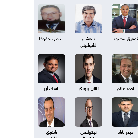
توفيق محمود
د هشام
اسلام محفوظ
الشيشيني
احمد علام
ناثان بروبكر
باسك أير
حيدر باشا
نيكولاس
شفيق
بليكسال
طرابلسي