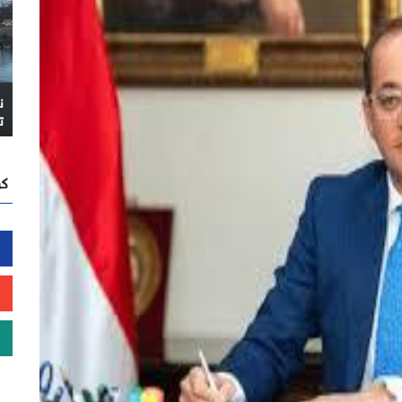
ن
ت
كن