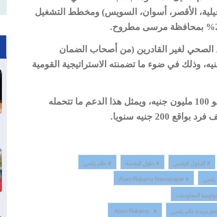
يلية، الأقصر، أسوان، السويس) ومخطط التشغيل
ن الصحي لغير القادرين (من أصحاب الضمان
 الموازنة بلغت 200 مليون جنيه، وذلك في ضوء ما تضمنته الاستراتيجية القومية
وقدر دعم التأمين الصحي على الفلاحين بنحو 100 مليون جنيه، ويمثل هذا الدعم ما تتحمله
# التحول الرقمي
# حلول الرقمنة
# عالم رقمي
 رقمي
# Alam Rakamy Newspaper
نولوجيا المعلومات
قع جريدة عالم رقمي
# Alam Rakamy