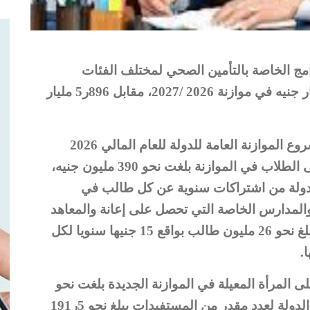
مج الخاصة بالتأمين الصحي لمختلف الفئات
ارتفعت بنسبة 182% لتبلغ نحو 625ر16 مليار جنيه في موازنة 2026 /2027، مقابل 896ر5 مليار
وأوضحت الوزارة، في البيان المالي عن مشروع الموازنة العامة للدولة للعام المالي 2026
/2027- أن تقديرات دعم التأمين الصحي على الطلاب في الموازنة بلغت نحو 390 مليون جنيه،
الدولة من اشتراكات سنوية عن كل طالب في
المدارس الخاصة التي تحصل على إعانة والمعاهد
الأزهرية ومعاهد معاوني الأمن، وذلك لعدد يبلغ نحو 26 مليون طالب بواقع 15 جنيها سنويا لكل
 المرأة المعيلة في الموازنة الجديدة بلغت نحو
38 مليون جنيه، ويمثل هذا الدعم ما تتحمله الدولة لعدد مقدر من المستفيدات يبلغ نحو 5ر191