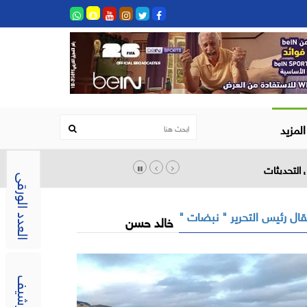
المزيد
العدد الورقى
ال رئيس التحرير " نبضات "
خالد حسن
الارشيف