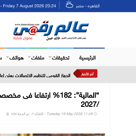
القاهره - مصر
Friday 7 August 2026 20:24 - الجمعة ٢٣ صفر ١٤٤٨
الرئيسية
تحقيقات
ملفات
هواتف
س
أخر الأخبار
برجيل القابضة 757 مليون دولار نمو الإيرادات خلال النصف الأول من عام 2026
/2027
Tuesday 19 May 2026 11:49 - الثلاثاء ٠٣ ذو الحجة ١٤٤٧