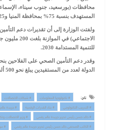
محافظات (بورسعيد، جنوب سيناء، الإسماع
المستهدف بنسبة 75% بمحافظة المنيا و25% بمحافظة مرسى مطروح.
ولفتت الوزارة إلى أن تقديرات دعم التأمي
الاجتماعي) في
للتنمية المستدامة 2030.
الدولة لعدد من المستفيدين يبلغ نحو 500 ألف فرد بواقع 200 جنيه سنويا.
تاج:
# تكنولوجيا المعلومات
# شبكات الاتصالات
# التدريب التكنولوجي
# بناء القدرات الرقمية
# جريدة عالم
# خالد حسن رئيس تحرير جريدة عالم رقمي
# وزير الاتصالات وتك
# الكاتب الصحفي خالد حسن رئيس تحرير جريدة عالم رقمي
# مو