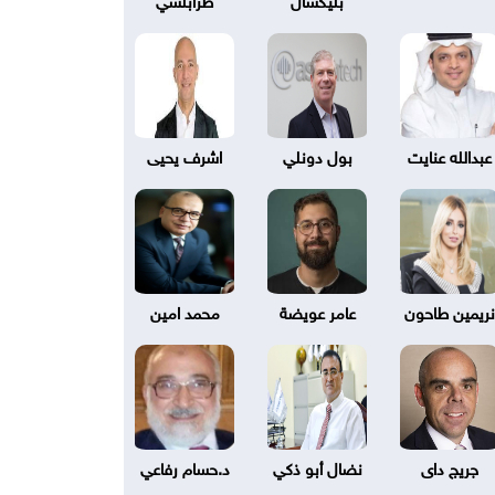
عبدالله عنايت
بول دونلي
اشرف يحيى
نريمين طاحون
عامر عويضة
محمد امين
جريج داى
نضال أبو ذكي
د.حسام رفاعي