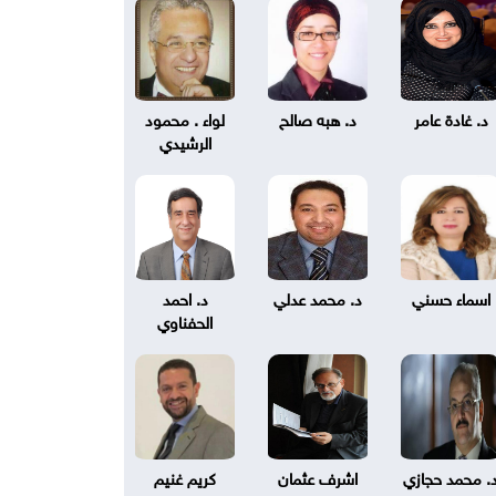
د. غادة عامر
د. هبه صالح
لواء . محمود
الرشيدي
اسماء حسني
د. محمد عدلي
د. احمد
الحفناوي
. محمد حجازي
اشرف عثمان
كريم غنيم