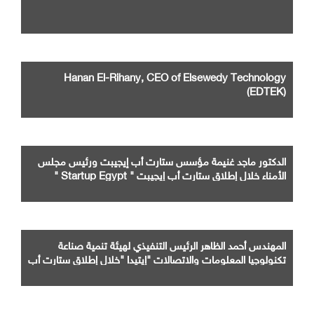
Hanan El-Rihany, CEO of Elsewedy Technology
(EDTEK)
الدكتور ماجد غنيمة مؤسس ستارت أب إيجيبت ورئيس مجلس
الأمناء خلال إطلاق ستارت أب إيجيبت " Startup Egypt "
بحضور كل ، والدكتور محمد فريد صالح وزير الاستثمار والتجارة
الخارجية ، وأحمد كجوك وزير المالية ، والمهندس احمد الظاهر
رئيس هيئة ايتيدا ،وباسل رحمي الرئيس التنفيذى لجهاز تنمية
المشروعات الصغيرة والمتوسطة والدكتور حسام عثمان نائب وزير
التعليم العالي والبحث العلمي..
المهندس أحمد الظاهر الرئيس التنفيذي لهيئة تنمية صناعة
تكنولوجيا المعلومات والاتصالات "إيتيدا "خلال إطلاق ستارت أب
إيجيبت " Startup Egypt " بحضور كل من الدكتور محمد فريد
صالح وزير الاستثمار والتجارة الخارجية ، وأحمد كجوك وزير المالية ،
والدكتور حسام عثمان نائب وزير التعليم العالي والبحث العلمي
ووالدكتور ماجد غنيمة مؤسس ستارت أب إيجيبت ورئيس