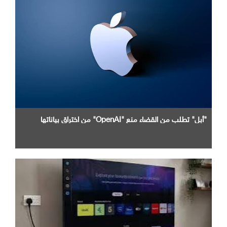
"أبل" تطلب من القضاء منع "OpenAI" من اختراق بياناتها