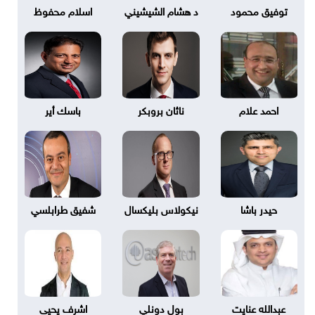
توفيق محمود
د هشام الشيشيني
اسلام محفوظ
احمد علام
ناثان بروبكر
باسك أير
حيدر باشا
نيكولاس بليكسال
شفيق طرابلسي
عبدالله عنايت
بول دونلي
اشرف يحيى