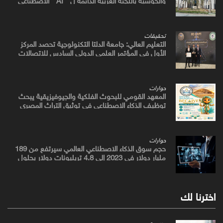
والتكنولوجيات البازغة بمجلس الوزراء العرب للاتصالات
تحقيقات
التعليم العالي: جامعة الدلتا التكنولوجية تحصد المركز
الأول في المؤتمر العلمي الدولي السادس للاتصالات
بمشروع يوظف الذكاء الاصطناعي لتطوير صناعة الكتان
حوارات
المعهد القومي للبحوث الفلكية والجيوفيزيقية يبحث
توظيف الذكاء الاصطناعي في توثيق التراث المصري
القديم
حوارات
حجم سوق الذكاء الاصطناعي العالمي سيرتفع من 189
مليار دولار في 2023 إلى 4.8 تريليونات دولار بحلول
2033
اخترنا لك