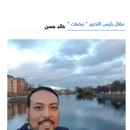
مقال رئيس التحرير " نبضات "
خالد حسن