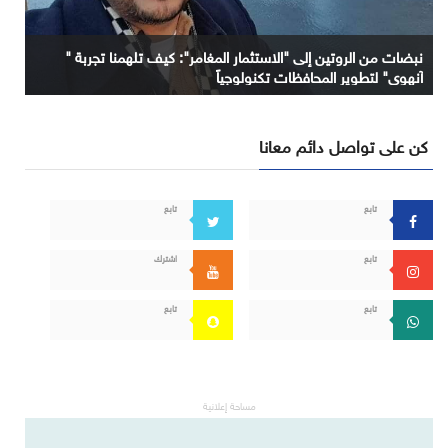
نبضات من الروتين إلى "الاستثمار المغامر": كيف تلهمنا تجربة "
آنهوي" لتطوير المحافظات تكنولوجياً
كن على تواصل دائم معانا
تابع
تابع
تابع
اشترك
تابع
تابع
مساحة إعلانية