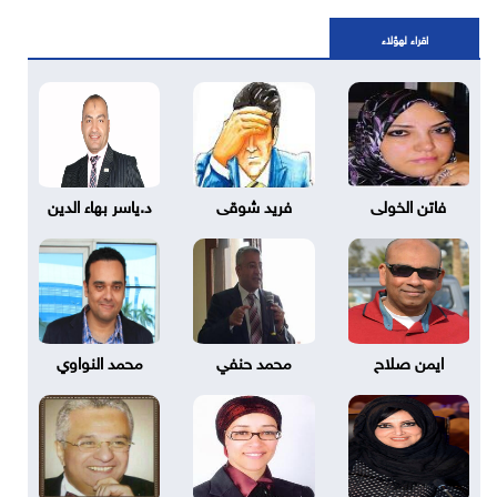
اقراء لهؤلاء
فاتن الخولى
فريد شوقى
د.ياسر بهاء الدين
ايمن صلاح
محمد حنفي
محمد النواوي