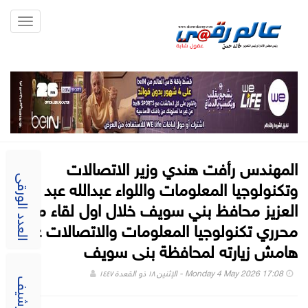
Toggle
gation
المهندس رأفت هندي وزير الاتصالات
وتكنولوجيا المعلومات واللواء عبدالله عبد
العدد الورقى
العزيز محافظ بني سويف خلال اول لقاء مع
محرري تكنولوجيا المعلومات والاتصالات على
هامش زيارته لمحافظة بنى سويف
Monday 4 May 2026 17:08 - الإثنين ١٨ ذو القعدة ١٤٤٧
الارشيف