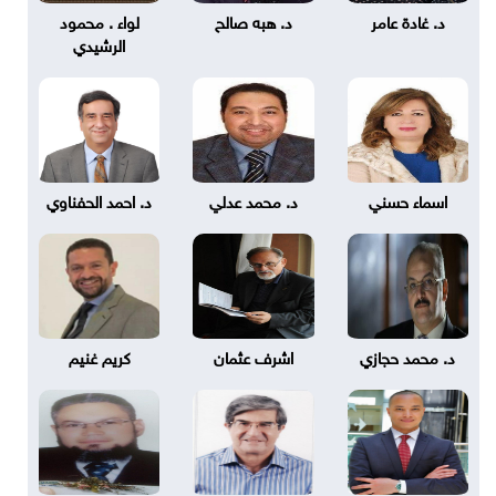
د. غادة عامر
د. هبه صالح
لواء . محمود
الرشيدي
اسماء حسني
د. محمد عدلي
د. احمد الحفناوي
د. محمد حجازي
اشرف عثمان
كريم غنيم