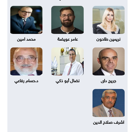
نريمين طاحون
عامر عويضة
محمد امين
جريج داى
نضال أبو ذكي
د.حسام رفاعي
اشرف صلاح الدين