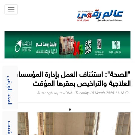
Toggle
gation
"الصحة": استئناف العمل بإدارة المؤسسات
العلاجية والتراخيص بمقرها المؤقت
العدد الورقى
Tuesday 18 March 2025 11:18 - الثلاثاء ١٩ رمضان ١٤٤٦
الارشيف