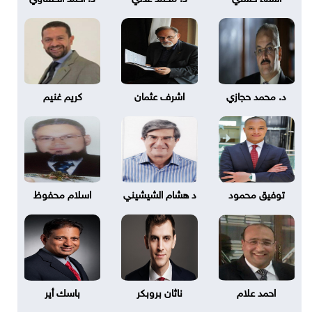
د. محمد حجازي
اشرف عثمان
كريم غنيم
توفيق محمود
د هشام الشيشيني
اسلام محفوظ
احمد علام
ناثان بروبكر
باسك أير