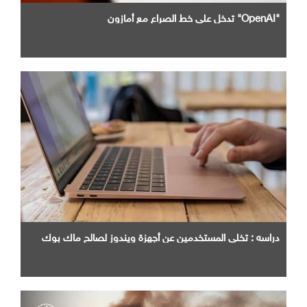
"OpenAI" تدخل علي خط الصراع مع أمازون
دراسه : تخلي المستخدمين عن أجهزة ويندوز لصالح ماك بوك