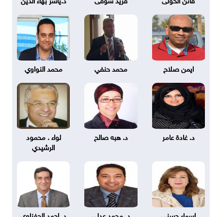
ايمن صلاح
محمد حنفي
محمد النواوي
د. غادة عامر
د. هبه صالح
لواء . محمود
الرشيدي
اسماء حسني
د. محمد عدلي
د. احمد الحفناوي