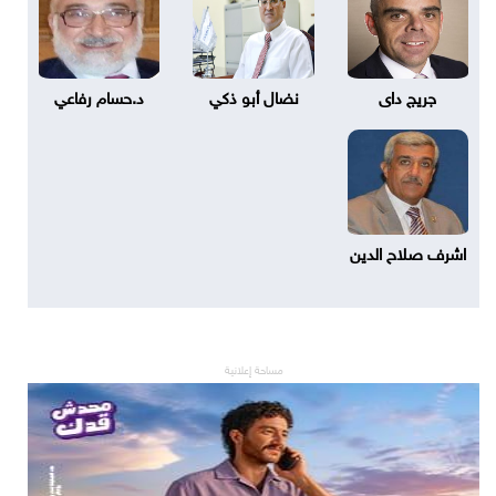
جريج داى
نضال أبو ذكي
د.حسام رفاعي
اشرف صلاح الدين
مساحة إعلانية