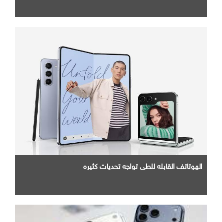
الهوتاتف القابله للطي تواجه تحديات كثيره