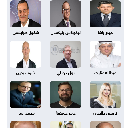
حيدر باشا
نيكولاس بليكسال
شفيق طرابلسي
عبدالله عنايت
بول دونلي
اشرف يحيى
نريمين طاحون
عامر عويضة
محمد امين