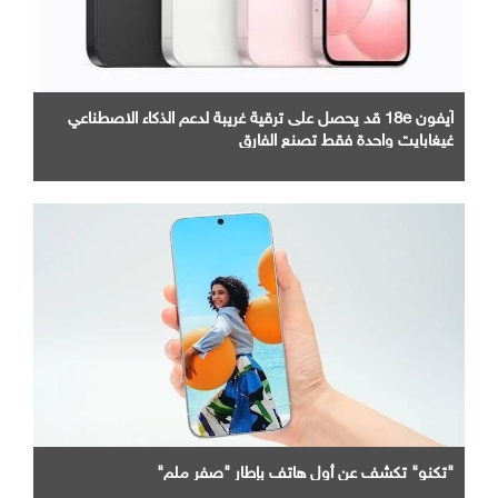
آيفون 18e قد يحصل على ترقية غريبة لدعم الذكاء الاصطناعي
غيغابايت واحدة فقط تصنع الفارق
"تكنو" تكشف عن أول هاتف بإطار "صفر ملم"