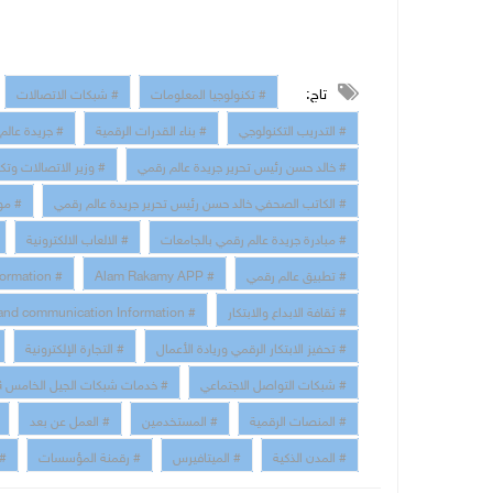
تاج:
# تكنولوجيا المعلومات
# شبكات الاتصالات
# التدريب التكنولوجي
# بناء القدرات الرقمية
# جريدة عالم
# خالد حسن رئيس تحرير جريدة عالم رقمي
# وزير الاتصالات وتك
# الكاتب الصحفي خالد حسن رئيس تحرير جريدة عالم رقمي
# مو
# مبادرة جريدة عالم رقمي بالجامعات
# الالعاب الالكترونية
# تطبيق عالم رقمي
# Alam Rakamy APP
# Digital Transformation
# ثقافة الابداع والابتكار
# technology and communication Information
# تحفيز الابتكار الرقمي وريادة الأعمال
# التجارة الإلكترونية
# شبكات التواصل الاجتماعي
# خدمات شبكات الجيل الخامس 5G
# المنصات الرقمية
# المستخدمين
# العمل عن بعد
# المدن الذكية
# الميتافيرس
# رقمنة المؤسسات
# 