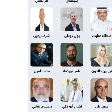
عبدالله عنايت
بول دونلي
اشرف يحيى
نريمين طاحون
عامر عويضة
محمد امين
جريج داى
نضال أبو ذكي
د.حسام رفاعي