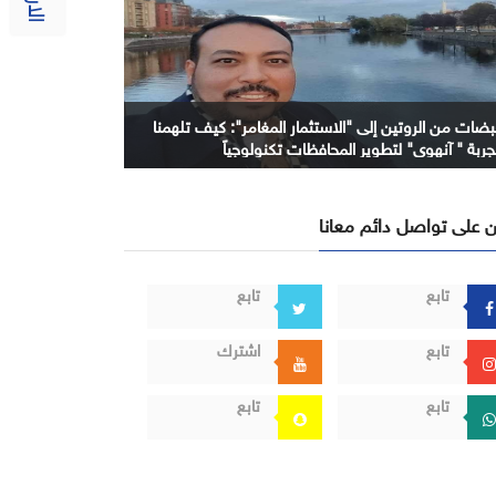
بضات من الروتين إلى "الاستثمار المغامر": كيف تلهمنا
جربة " آنهوي" لتطوير المحافظات تكنولوجياً
 على تواصل دائم معانا
تابع
تابع
تابع
اشترك
تابع
تابع