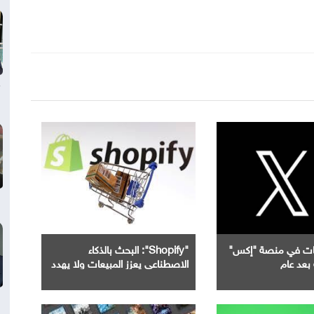
جات في منصة "إكس"
"Shopify": البحث بالذكاء
بعد عام
الاصطناعي يعزز المبيعات ولا يهدد
محركات البحث