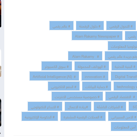
# التحول الرقمي
# حلول الرقمنة
# عالم رقمي
 رقمي
# Alam Rakamy Newspaper
نولوجيا المعلومات
قع جريدة عالم رقمي
# Alam Rakamy
# البنية التحتية
# الهواتف المحمولة
# سوق الكمبيوتر
# Artificial Intelligence (AI)
# innovation
# حماية البيانات
# الدفع الالكتروني
# الاقتصاد الرقمي
# خصوصية مستخدمى الانترنت
# الشركات الناشئة
#ريادة الاعمال
# الابداع التكنولوجي
# الامن السبيراني
# العملات الرقمية المشفرة
# الحكومة الإلكترونية
أمن المعلومات
د