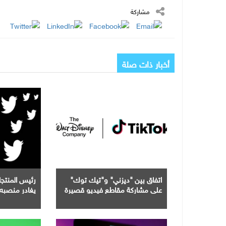
مشاركة
أخبار ذات صلة
اتفاق بين "ديزني" و"تيك توك"
رئيس المنت
على مشاركة مقاطع فيديو قصيرة
يغادر منصبه 