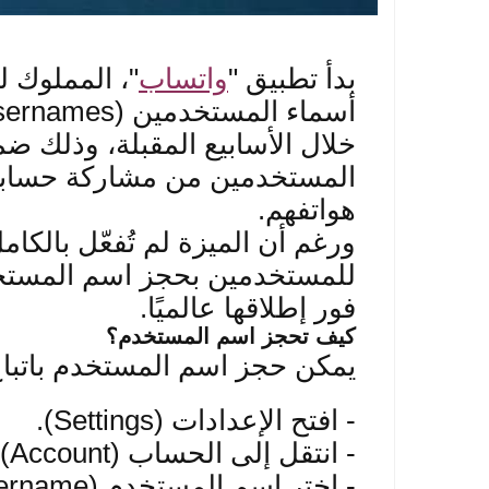
بدأ تطبيق
"
واتساب
"
، المملوك ل
أسماء المستخدمين
(Usernames)
خلال الأسابيع المقبلة، وذلك 
المستخدمين من مشاركة حسابات
هواتفهم
.
ورغم أن الميزة لم تُفعّل بالكا
للمستخدمين بحجز اسم المستخدم
فور إطلاقها عالميًا
.
كيف تحجز اسم المس
تخدم؟
يمكن حجز اسم المستخدم باتباع 
-
افتح الإعدادات
(Settings).
-
انتقل إلى الحساب
(Account).
-
اختر اسم المستخدم
(Username)