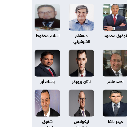
توفيق محمود
د هشام
اسلام محفوظ
الشيشيني
احمد علام
ناثان بروبكر
باسك أير
حيدر باشا
نيكولاس
شفيق
بليكسال
طرابلسي