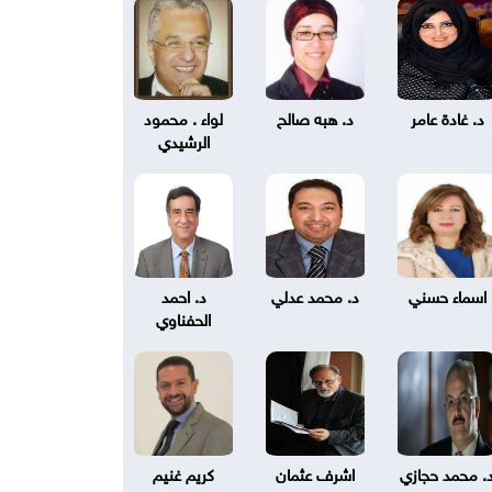
د. غادة عامر
د. هبه صالح
لواء . محمود
الرشيدي
اسماء حسني
د. محمد عدلي
د. احمد
الحفناوي
. محمد حجازي
اشرف عثمان
كريم غنيم