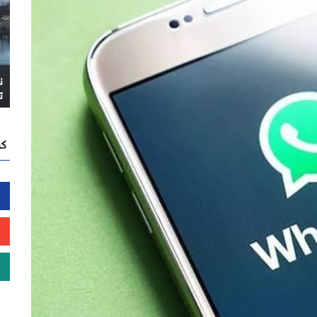
ن
ت
كن