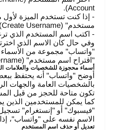
Account).
-
إذا كنت تستخدم الميزة لأول
مستخدم
" (Create Username).
-
اكتب اسم المستخدم الذي ترغب 
وفي حال كان الاسم الذي اخترت
"واتساب" مجموعة من الأسماء ا
"اقتراح اسم مستخدم
" (Suggest a Username).
أسماء محجوزة للشخصيات والعلامات الت
أوضح "واتساب" أنه يحتفظ ببع
بالشخصيات العامة والجهات الرس
تكون متاحة للحجز من قبل المس
كما يمكن للمستخدمين الذين 
"فيسبوك" أو "إنستغرام" تسجيل
الاسم نفسه على "واتساب"، إذا 
تعديل أو حذف اسم المستخدم