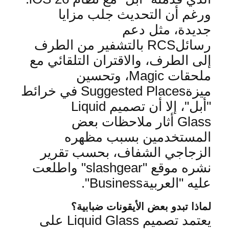
ورغم أن التحديث جلب مزايا
جديدة، مثل دعم
رسائل
RCS
بالتشفير من الطرف
إلى الطرف، والاقتران التلقائي مع
ملحقا
ت
Magic
، وتحسين
ميزة
Suggested Places
في خرائط
"أبل"، إلا أن تصميم
Liquid
Glass
أثار ملاحظات بعض
المستخدمين بسبب مظهره
الزجاجي الشفاف، بحسب تقرير
نشره موقع
"slashgear"
واطلعت
عليه "العربية
Business".
لماذا تبدو بعض الأيقونات ضبابية؟
يعتمد تصميم
Liquid Glass
على