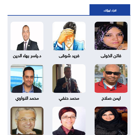
اقراء لهؤلاء
فاتن الخولى
فريد شوقى
د.ياسر بهاء الدين
ايمن صلاح
محمد حنفي
محمد النواوي