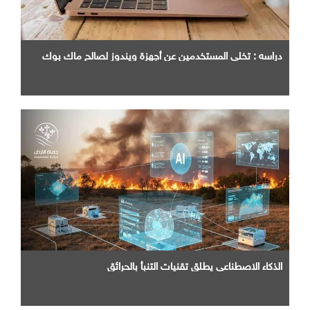
دراسه : تخلي المستخدمين عن أجهزة ويندوز لصالح ماك بوك
الذكاء الاصطناعي يطلق تقنيات التنبأ بالحرائق