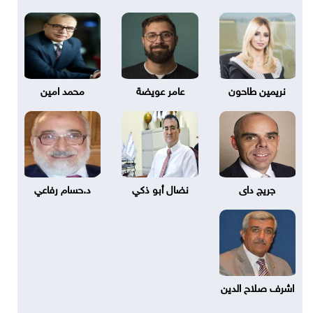
نريمين طاحون
عامر عويضة
محمد امين
جريج داى
نضال أبو ذكي
د.حسام رفاعي
اشرف صلاح الدين