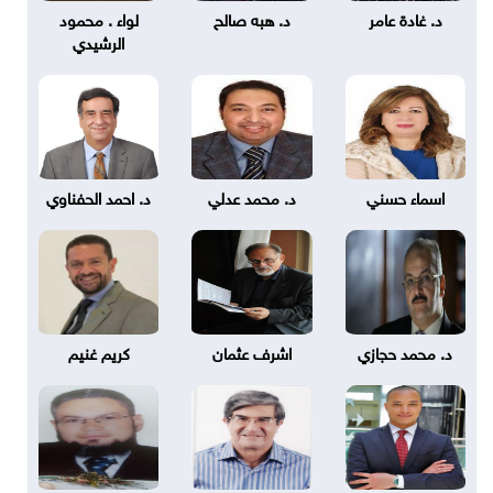
د. غادة عامر
د. هبه صالح
لواء . محمود
الرشيدي
اسماء حسني
د. محمد عدلي
د. احمد الحفناوي
د. محمد حجازي
اشرف عثمان
كريم غنيم