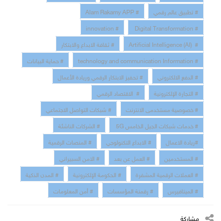
# تطبيق عالم رقمي
# Alam Rakamy APP
# innovation
# Digital Transformation
# Artificial Intelligence (AI)
# ثقافة الابداع والابتكار
# technology and communication Information
# حماية البيانات
# الدفع الالكتروني
# تحفيز الابتكار الرقمي وريادة الأعمال
# التجارة الإلكترونية
# الاقتصاد الرقمي
# خصوصية مستخدمى الانترنت
# شبكات التواصل الاجتماعي
# خدمات شبكات الجيل الخامس 5G
# الشركات الناشئة
#ريادة الاعمال
# الابداع التكنولوجي
# المنصات الرقمية
# المستخدمين
# العمل عن بعد
# الامن السبيراني
# العملات الرقمية المشفرة
# الحكومة الإلكترونية
# المدن الذكية
# الميتافيرس
# رقمنة المؤسسات
# أمن المعلومات
مشاركة