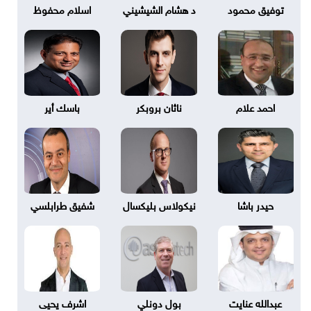
توفيق محمود
د هشام الشيشيني
اسلام محفوظ
احمد علام
ناثان بروبكر
باسك أير
حيدر باشا
نيكولاس بليكسال
شفيق طرابلسي
عبدالله عنايت
بول دونلي
اشرف يحيى