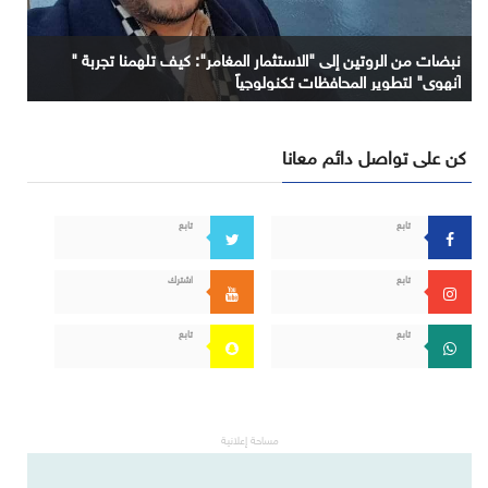
نبضات من الروتين إلى "الاستثمار المغامر": كيف تلهمنا تجربة "
آنهوي" لتطوير المحافظات تكنولوجياً
كن على تواصل دائم معانا
تابع
تابع
تابع
اشترك
تابع
تابع
مساحة إعلانية