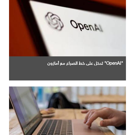
"OpenAI" تدخل علي خط الصراع مع أمازون