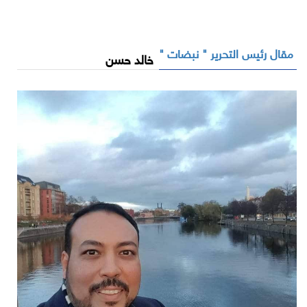
مقال رئيس التحرير " نبضات "
خالد حسن