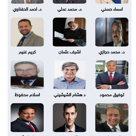
اسماء حسني
د. محمد عدلي
د. احمد الحفناوي
د. محمد حجازي
اشرف عثمان
كريم غنيم
توفيق محمود
د هشام الشيشيني
اسلام محفوظ