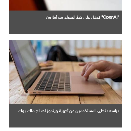
"OpenAI" تدخل علي خط الصراع مع أمازون
دراسه : تخلي المستخدمين عن أجهزة ويندوز لصالح ماك بوك