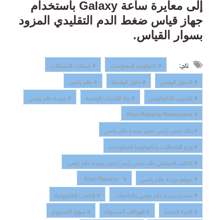
إلى معايرة ساعة
Galaxy
باستخدام
جهاز قياس ضغط الدم التقليدي المزود
بسوار القياس
.
تاج:
# تكنولوجيا المعلومات
# شبكات الاتصالات
# التحول الرقمي
# حلول الرقمنة
# عالم رقمي
# التدريب التكنولوجي
# بناء القدرات الرقمية
# جريدة عالم رقمي
# Alam Rakamy Newspaper
# خالد حسن رئيس تحرير جريدة عالم رقمي
# وزير الاتصالات وتكنولوجيا المعلومات
# الكاتب الصحفي خالد حسن رئيس تحرير جريدة عالم رقمي
# موقع جريدة عالم رقمي
# Alam Rakamy
# مبادرة جريدة عالم رقمي بالجامعات
# الالعاب الالكترونية
# البنية التحتية
# الهواتف المحمولة
# سوق الكمبيوتر