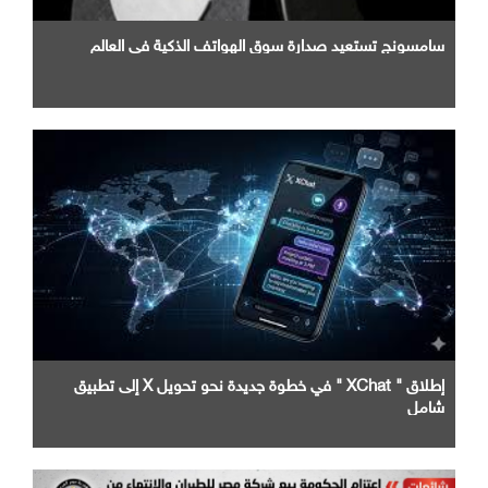
سامسونج تستعيد صدارة سوق الهواتف الذكية في العالم
إطلاق " XChat " في خطوة جديدة نحو تحويل X إلى تطبيق
شامل