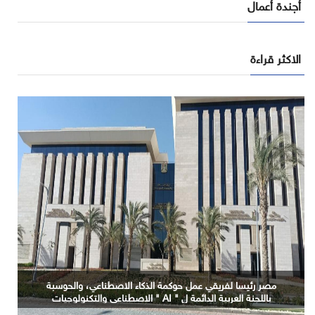
أجندة أعمال
الاكثر قراءة
التعليم العالي: جامعة الدلتا التكنولوجية تحصد المركز الأول
مصر رئيسا لفريقي عمل حوكمة الذكاء الاصطناعي، والحوسبة
في المؤتمر العلمي الدولي السادس للاتصالات بمشروع
باللجنة العربية الدائمة ل " AI " الاصطناعي والتكنولوجيات
البازغة بمجلس الوزراء العرب للاتصالات
يوظف الذكاء الاصطناعي لتطوير صناعة الكتان