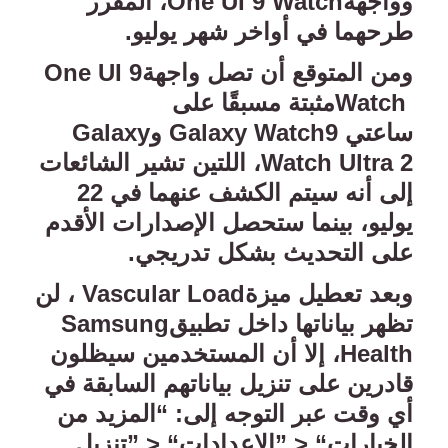
وواجهة
One UI 9 Watch
، المقرر
طرحهما في أواخر شهر يوليو
.
ومن المتوقع أن تصل واجهة
One UI 9
Watch
مثبتة مسبقًا على
ساعتي
Galaxy Watch9
و
Galaxy
Watch Ultra 2
، اللتين تشير الشائعات
إلى أنه سيتم الكشف عنهما في 22
يوليو، بينما ستحصل الإصدارات الأقدم
على التحديث بشكل تدريجي
.
وبعد تعطيل ميزة
Vascular Load
، لن
تظهر بياناتها داخل تطبيق
Samsung
Health
، إلا أن المستخدمين سيظلون
قادرين على تنزيل بياناتهم السابقة في
أي وقت عبر التوجه إلى: “المزيد من
الخيارات
” > “
الإعدادات
” > “
تنزيل