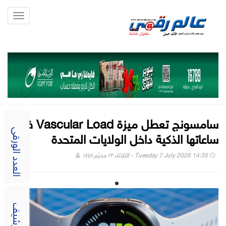
Toggle
gation
سامسونج تعطل ميزة Vascular Load في
ساعاتها الذكية داخل الولايات المتحدة
العدد الورقى
Tuesday 7 July 2026 14:35 - الثلاثاء ٢٢ محرّم ١٤٤٨
الارشيف