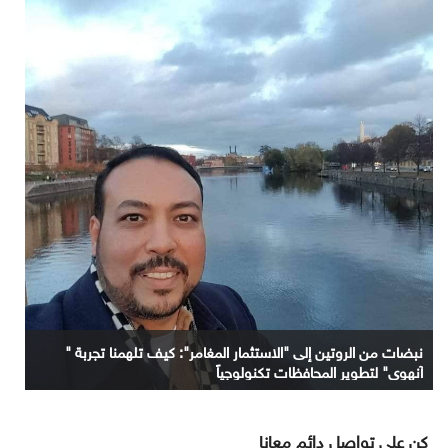
نبضات من الروتين إلى "الاستثمار المغامر": كيف تلهمنا تجربة "
آنهوي" لتطوير المحافظات تكنولوجياً
كن على تواصل دائم معانا