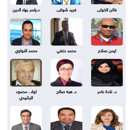
فاتن الخولى
فريد شوقى
د.ياسر بهاء الدين
ايمن صلاح
محمد حنفي
محمد النواوي
د. غادة عامر
د. هبه صالح
لواء . محمود
الرشيدي