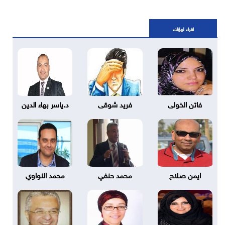
اقراء لهؤلاء
فاتن الخولى
فريد شوقى
د.ياسر بهاء الدين
ايمن صلاح
محمد حنفي
محمد النواوي