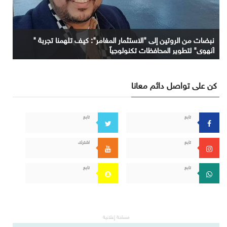
نبضات من الروتين إلى "الاستثمار المغامر": كيف تلهمنا تجربة "
آنهوي" لتطوير المحافظات تكنولوجياً
كن على تواصل دائم معانا
تابع
تابع
تابع
اشترك
تابع
تابع
مساحة إعلانية