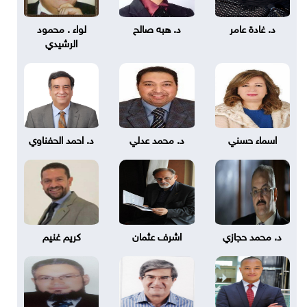
د. غادة عامر
د. هبه صالح
لواء . محمود
الرشيدي
اسماء حسني
د. محمد عدلي
د. احمد الحفناوي
د. محمد حجازي
اشرف عثمان
كريم غنيم