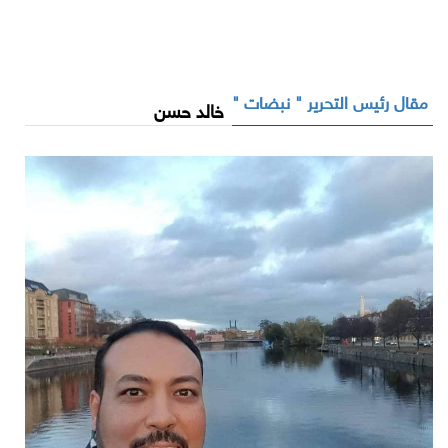
مقال رئيس التحرير " نبضات "
خالد حسن