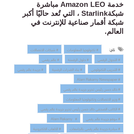
خدمة
Amazon LEO
مباشرة
شبكة
Starlink
، التي تُعد حاليًا أكبر
شبكة أقمار صناعية للإنترنت في
العالم
.
تاج:
# تكنولوجيا المعلومات
# شبكات الاتصالات
# التحول الرقمي
# حلول الرقمنة
# عالم رقمي
# التدريب التكنولوجي
# بناء القدرات الرقمية
# جريدة عالم رقمي
# Alam Rakamy Newspaper
# خالد حسن رئيس تحرير جريدة عالم رقمي
# وزير الاتصالات وتكنولوجيا المعلومات
# الكاتب الصحفي خالد حسن رئيس تحرير جريدة عالم رقمي
# موقع جريدة عالم رقمي
# Alam Rakamy
# مبادرة جريدة عالم رقمي بالجامعات
# الالعاب الالكترونية