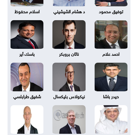
توفيق محمود
د هشام الشيشيني
اسلام محفوظ
احمد علام
ناثان بروبكر
باسك أير
حيدر باشا
نيكولاس بليكسال
شفيق طرابلسي