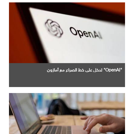
"OpenAI" تدخل علي خط الصراع مع أمازون