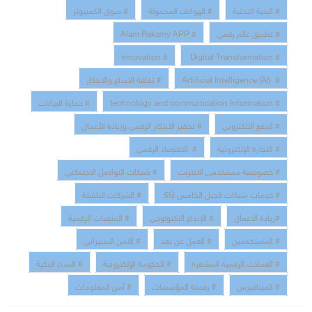
# البنية التحتية
# الهواتف المحمولة
# سوق الكمبيوتر
# تطبيق عالم رقمي
# Alam Rakamy APP
# innovation
# Digital Transformation
# Artificial Intelligence (AI)
# ثقافة الابداع والابتكار
# technology and communication Information
# حماية البيانات
# الدفع الالكتروني
# تحفيز الابتكار الرقمي وريادة الأعمال
# التجارة الإلكترونية
# الاقتصاد الرقمي
# خصوصية مستخدمى الانترنت
# شبكات التواصل الاجتماعي
# خدمات شبكات الجيل الخامس 5G
# الشركات الناشئة
#ريادة الاعمال
# الابداع التكنولوجي
# المنصات الرقمية
# المستخدمين
# العمل عن بعد
# الامن السبيراني
# العملات الرقمية المشفرة
# الحكومة الإلكترونية
# المدن الذكية
# الميتافيرس
# رقمنة المؤسسات
# أمن المعلومات