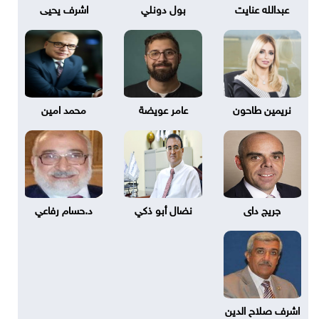
عبدالله عنايت
بول دونلي
اشرف يحيى
نريمين طاحون
عامر عويضة
محمد امين
جريج داى
نضال أبو ذكي
د.حسام رفاعي
اشرف صلاح الدين