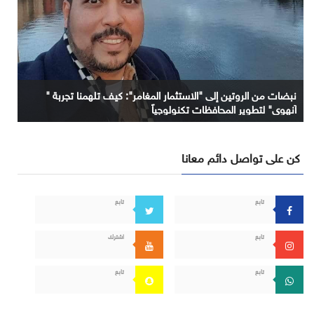
نبضات من الروتين إلى "الاستثمار المغامر": كيف تلهمنا تجربة "
آنهوي" لتطوير المحافظات تكنولوجياً
كن على تواصل دائم معانا
تابع
تابع
تابع
اشترك
تابع
تابع