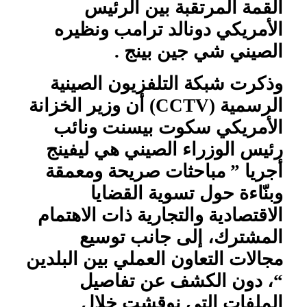
القمة المرتقبة بين الرئيس
الأمريكي دونالد ترامب ونظيره
الصيني شي جين بينج .
وذكرت شبكة التلفزيون الصينية
الرسمية (
CCTV
) أن وزير الخزانة
الأمريكي سكوت بيسنت ونائب
رئيس الوزراء الصيني هي ليفينج
أجريا ” مباحثات صريحة ومعمقة
وبنّاءة حول تسوية القضايا
الاقتصادية والتجارية ذات الاهتمام
المشترك، إلى جانب توسيع
مجالات التعاون العملي بين البلدين
“، دون الكشف عن تفاصيل
الملفات التي نوقشت خلال