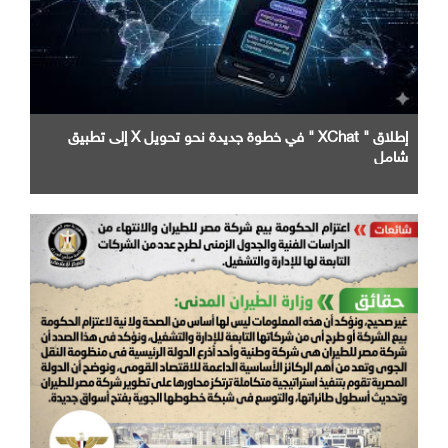
إطلاق " XChat " في خطوة جديدة نحو تحويل X إلى تطبيق
شامل