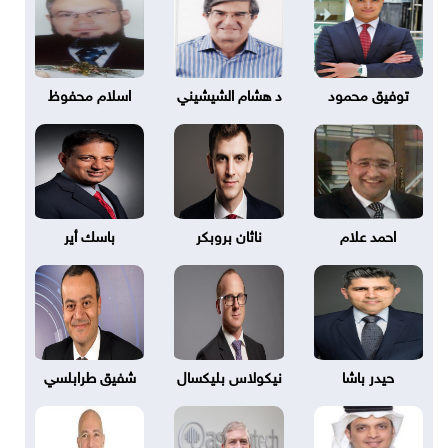
توفيق محمود
د هشام الشيشيني
اسلام محفوظ
احمد علام
ناثان بروبكر
باسك أير
حيدر باشا
نيكولاس بليكسال
شفيق طرابلسي