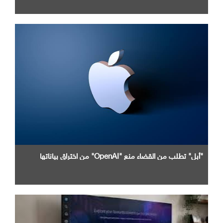
"أبل" تطلب من القضاء منع "OpenAI" من اختراق بياناتها