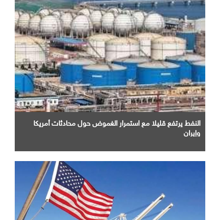
النفط يرتفع قليلا مع استمرار الغموض حول محادثات أمريكا
وإيران