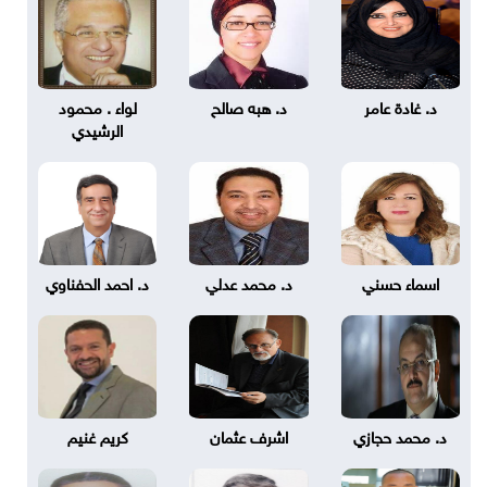
د. غادة عامر
د. هبه صالح
لواء . محمود
الرشيدي
اسماء حسني
د. محمد عدلي
د. احمد الحفناوي
د. محمد حجازي
اشرف عثمان
كريم غنيم