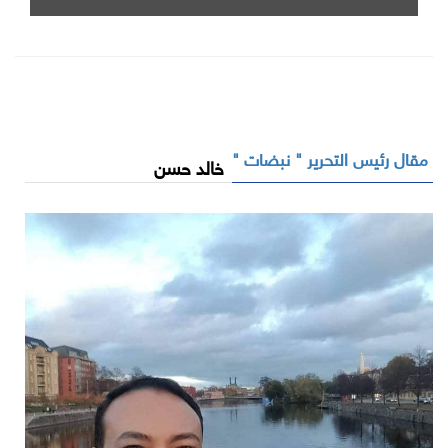
مقال رئيس التحرير " نبضات "
خالد حسن