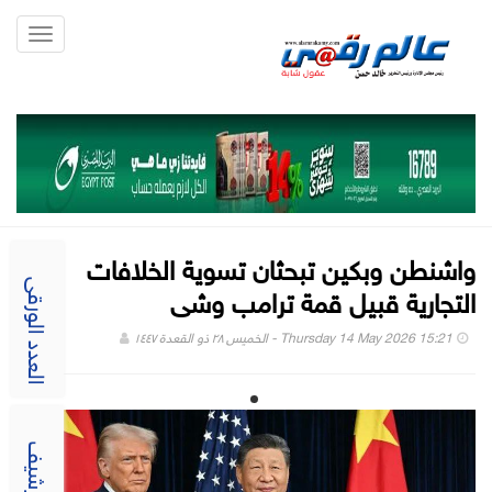
Toggle
gation
واشنطن وبكين تبحثان تسوية الخلافات
التجارية قبيل قمة ترامب وشى
العدد الورقى
Thursday 14 May 2026 15:21 - الخميس ٢٨ ذو القعدة ١٤٤٧
الارشيف