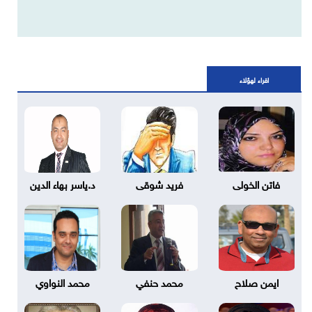
اقراء لهؤلاء
فاتن الخولى
فريد شوقى
د.ياسر بهاء الدين
ايمن صلاح
محمد حنفي
محمد النواوي