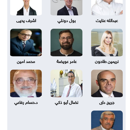
عبدالله عنايت
بول دونلي
اشرف يحيى
نريمين طاحون
عامر عويضة
محمد امين
جريج داى
نضال أبو ذكي
د.حسام رفاعي