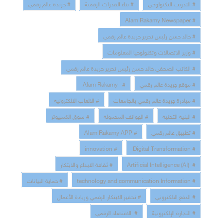
# التدريب التكنولوجي
# بناء القدرات الرقمية
# جريدة عالم رقمي
# Alam Rakamy Newspaper
# خالد حسن رئيس تحرير جريدة عالم رقمي
# وزير الاتصالات وتكنولوجيا المعلومات
# الكاتب الصحفي خالد حسن رئيس تحرير جريدة عالم رقمي
# موقع جريدة عالم رقمي
# Alam Rakamy
# مبادرة جريدة عالم رقمي بالجامعات
# الالعاب الالكترونية
# البنية التحتية
# الهواتف المحمولة
# سوق الكمبيوتر
# تطبيق عالم رقمي
# Alam Rakamy APP
# innovation
# Digital Transformation
# Artificial Intelligence (AI)
# ثقافة الابداع والابتكار
# technology and communication Information
# حماية البيانات
# الدفع الالكتروني
# تحفيز الابتكار الرقمي وريادة الأعمال
# التجارة الإلكترونية
# الاقتصاد الرقمي