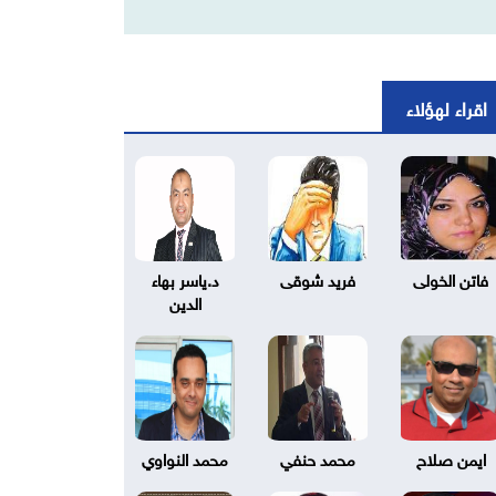
اقراء لهؤلاء
فاتن الخولى
فريد شوقى
د.ياسر بهاء
الدين
ايمن صلاح
محمد حنفي
محمد النواوي