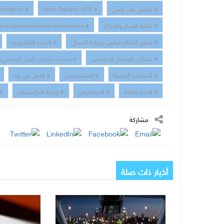
# تطبيق عالم رقمي
# Alam Rakamy APP
# Digital Transformation
# ثقافة الابداع والابتكار
# technology and communication Information
# تحفيز الابتكار الرقمي وريادة الأعمال
# التجارة الإلكترونية
# شبكات التواصل الاجتماعي
# خدمات شبكات الجيل الخامس 5G
# المنصات الرقمية
# المستخدمين
# العمل عن بعد
# المدن الذكية
# الميتافيرس
# رقمنة المؤسسات
# 
مشاركة
أخبار ذات صلة