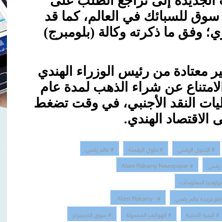
 الجديدة إلى تراجع الطلب على
 سوق للسبائك في العالم، كما قد
؛ وفق ما ذكرته وكالة (بلومبرج)
ر معتادة من رئيس الوزراء الهندي
الامتناع عن شراء الذهب لمدة عام
يات النقد الأجنبي، في وقت تضغط
 الاقتصاد الهندي.
# التحول الرقمي
# حلول الرقمنة
# عالم رقمي
 رقمي
# Alam Rakamy Newspaper
نولوجيا المعلومات
قع جريدة عالم رقمي
# Alam Rakamy
# البنية التحتية
# الهواتف المحمولة
# سوق الكمبيوتر