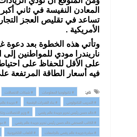
ومن المتوقع أن تؤدي الزيادات
المعادن النفيسة في ثاني أكبر
تساعد في تقليص العجز التجاري
الأمريكية .
وتأتي هذه الخطوة بعد دعوة غي
ناريندرا مودي للمواطنين إلى 
على الأقل للحفاظ على احتياط
فيه أسعار الطاقة المرتفعة على
تاج:
# تكنولوجيا المعلومات
# شبكات الاتصالات
# التدريب التكنولوجي
# بناء القدرات الرقمية
# جريدة عالم
# خالد حسن رئيس تحرير جريدة عالم رقمي
# وزير الاتصالات وتك
# الكاتب الصحفي خالد حسن رئيس تحرير جريدة عالم رقمي
# مو
# مبادرة جريدة عالم رقمي بالجامعات
# الالعاب الالكترونية