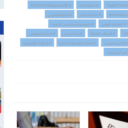
# Artificial Intelligence (AI)
# innovation
# حماية البيانات
# الدفع الالكتروني
# الاقتصاد الرقمي
# خصوصية مستخدمى الانترنت
# الشركات الناشئة
#ريادة الاعمال
# الابداع التكنولوجي
# الامن السبيراني
# العملات الرقمية المشفرة
# الحكومة الإلكترونية
أمن المعلومات