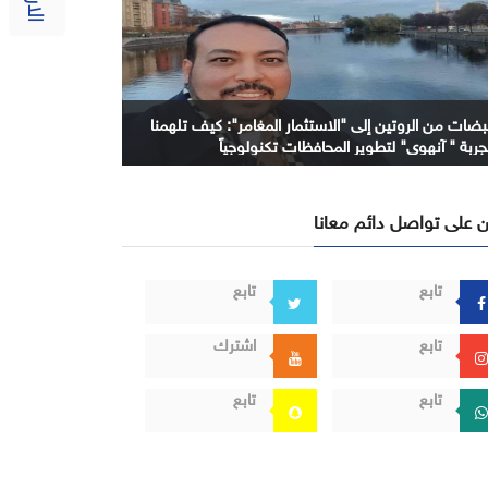
بضات من الروتين إلى "الاستثمار المغامر": كيف تلهمنا
جربة " آنهوي" لتطوير المحافظات تكنولوجياً
 على تواصل دائم معانا
تابع
تابع
تابع
اشترك
تابع
تابع