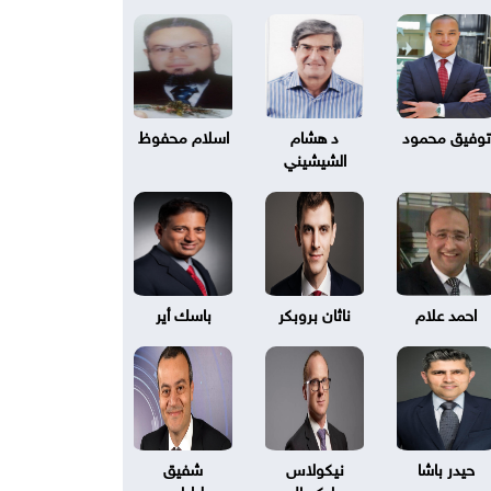
توفيق محمود
د هشام
اسلام محفوظ
الشيشيني
احمد علام
ناثان بروبكر
باسك أير
حيدر باشا
نيكولاس
شفيق
بليكسال
طرابلسي