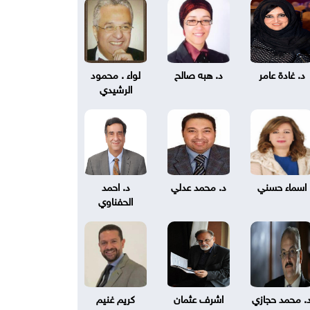
د. غادة عامر
د. هبه صالح
لواء . محمود
الرشيدي
اسماء حسني
د. محمد عدلي
د. احمد
الحفناوي
. محمد حجازي
اشرف عثمان
كريم غنيم