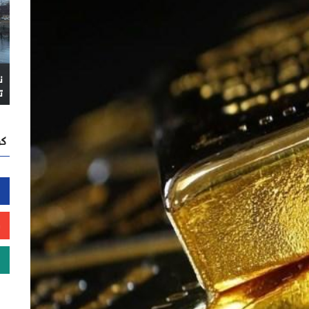
ن
ت
كن