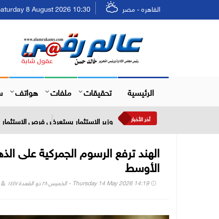
القاهره - مصر
Saturday 8 August 2026 10:30 - السبت ٢٤ صفر ٤٤٨
الرئيسية
تحقيقات
ملفات
هواتف
س
أخر الأخبار
وزير الاستثمار يستعرض فرص الاستثمار في
الهند ترفع الرسوم الجمركية على ا
الأوسط
Thursday 14 May 2026 14:19 - الخميس ٢٨ ذو القعدة ١٤٤٧