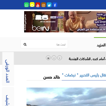
المزيد
أمام كبرى الشركات الهندية
العدد الورقى
ال رئيس التحرير " نبضات "
خالد حسن
الارشيف