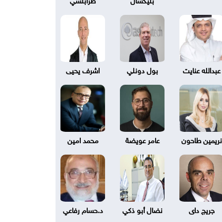
عبدالله عنايت
بول دونلي
اشرف يحيى
نريمين طاحون
عامر عويضة
محمد امين
جريج داى
نضال أبو ذكي
د.حسام رفاعي