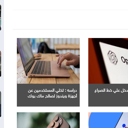
Ope" تدخل علي خط الصراع
دراسه : تخلي المستخدمين عن
أجهزة ويندوز لصالح ماك بوك