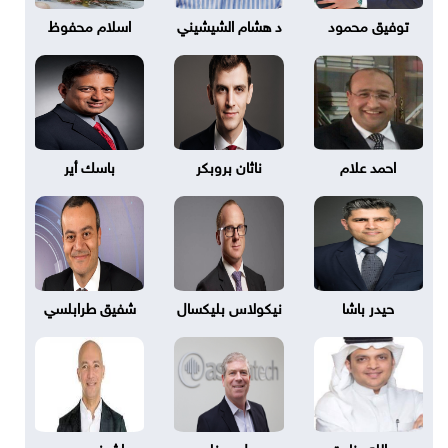
توفيق محمود
د هشام الشيشيني
اسلام محفوظ
احمد علام
ناثان بروبكر
باسك أير
حيدر باشا
نيكولاس بليكسال
شفيق طرابلسي
عبدالله عنايت
بول دونلي
اشرف يحيى