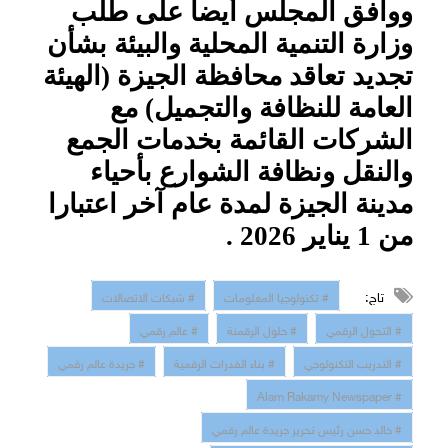
ووافق المجلس أيضا على طلب
وزارة التنمية المحلية والبيئة بشأن
تجديد تعاقد محافظة الجيزة (الهيئة
العامة للنظافة والتجميل) مع
الشركات القائمة بخدمات الجمع
والنقل ونظافة الشوارع بأحياء
مدينة الجيزة لمدة عام آخر اعتبارا
من 1 يناير 2026 .
تاج:
# تكنولوجيا المعلومات
# شبكات الاتصالات
# التحول الرقمي
# حلول الرقمنة
# عالم رقمي
# التدريب التكنولوجي
# بناء القدرات الرقمية
# جريدة عالم رقمي
# Alam Rakamy Newspaper
# خالد حسن رئيس تحرير جريدة عالم رقمي