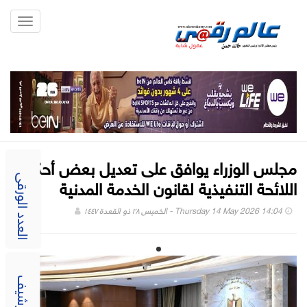
Toggle
gation
مجلس الوزراء يوافق على تعديل بعض أحكام
اللائحة التنفيذية لقانون الخدمة المدنية
العدد الورقى
Thursday 14 May 2026 14:04 - الخميس ٢٨ ذو القعدة ١٤٤٧
الارشيف