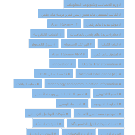
# وزير الاتصالات وتكنولوجيا المعلومات
# الكاتب الصحفي خالد حسن رئيس تحرير جريدة عالم رقمي
# موقع جريدة عالم رقمي
# Alam Rakamy
# مبادرة جريدة عالم رقمي بالجامعات
# الالعاب الالكترونية
# البنية التحتية
# الهواتف المحمولة
# سوق الكمبيوتر
# تطبيق عالم رقمي
# Alam Rakamy APP
# innovation
# Digital Transformation
# Artificial Intelligence (AI)
# ثقافة الابداع والابتكار
# technology and communication Information
# حماية البيانات
# الدفع الالكتروني
# تحفيز الابتكار الرقمي وريادة الأعمال
# التجارة الإلكترونية
# الاقتصاد الرقمي
# خصوصية مستخدمى الانترنت
# شبكات التواصل الاجتماعي
# خدمات شبكات الجيل الخامس 5G
# الشركات الناشئة
#ريادة الاعمال
# الابداع التكنولوجي
# المنصات الرقمية