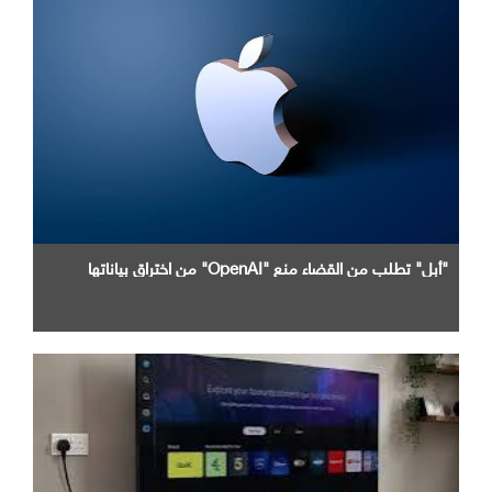
"أبل" تطلب من القضاء منع "OpenAI" من اختراق بياناتها