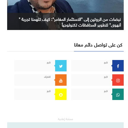
نبضات من الروتين إلى "الاستثمار المغامر": كيف تلهمنا تجربة "
آنهوي" لتطوير المحافظات تكنولوجياً
كن على تواصل دائم معانا
تابع
تابع
تابع
اشترك
تابع
تابع
مساحة إعلانية