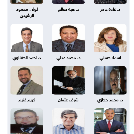
د. غادة عامر
د. هبه صالح
لواء . محمود
الرشيدي
اسماء حسني
د. محمد عدلي
د. احمد الحفناوي
د. محمد حجازي
اشرف عثمان
كريم غنيم