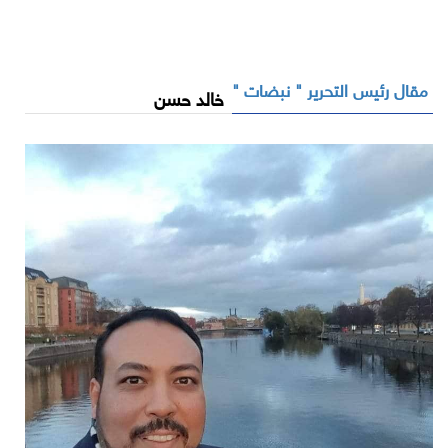
مقال رئيس التحرير " نبضات "
خالد حسن