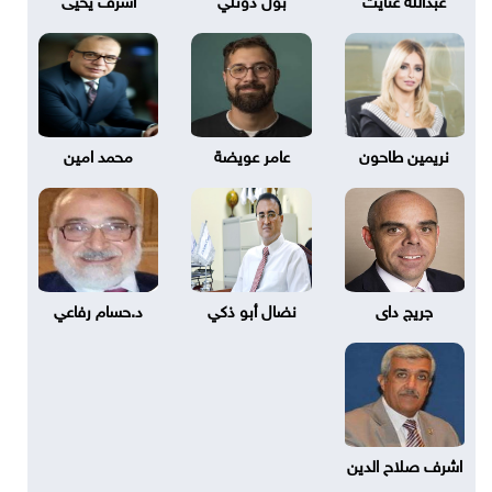
نريمين طاحون
عامر عويضة
محمد امين
جريج داى
نضال أبو ذكي
د.حسام رفاعي
اشرف صلاح الدين