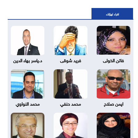
اقراء لهؤلاء
فاتن الخولى
فريد شوقى
د.ياسر بهاء الدين
ايمن صلاح
محمد حنفي
محمد النواوي