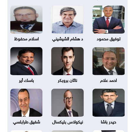
توفيق محمود
د هشام الشيشيني
اسلام محفوظ
احمد علام
ناثان بروبكر
باسك أير
حيدر باشا
نيكولاس بليكسال
شفيق طرابلسي