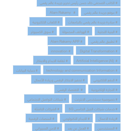
# الكاتب الصحفي خالد حسن رئيس تحرير جريدة عالم رقمي
# موقع جريدة عالم رقمي
# Alam Rakamy
# مبادرة جريدة عالم رقمي بالجامعات
# الالعاب الالكترونية
# البنية التحتية
# الهواتف المحمولة
# سوق الكمبيوتر
# تطبيق عالم رقمي
# Alam Rakamy APP
# innovation
# Digital Transformation
# Artificial Intelligence (AI)
# ثقافة الابداع والابتكار
# technology and communication Information
# حماية البيانات
# الدفع الالكتروني
# تحفيز الابتكار الرقمي وريادة الأعمال
# التجارة الإلكترونية
# الاقتصاد الرقمي
# خصوصية مستخدمى الانترنت
# شبكات التواصل الاجتماعي
# خدمات شبكات الجيل الخامس 5G
# الشركات الناشئة
#ريادة الاعمال
# الابداع التكنولوجي
# المنصات الرقمية
# المستخدمين
# العمل عن بعد
# الامن السبيراني