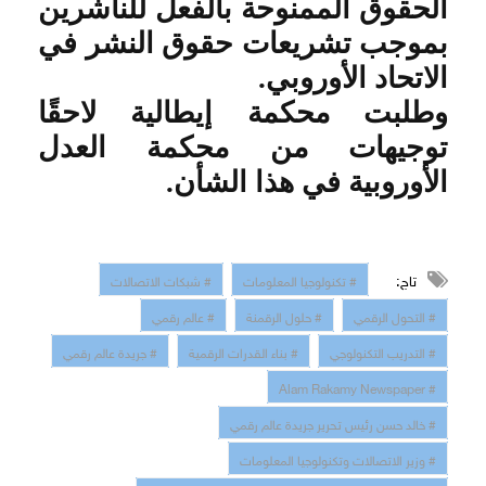
الحقوق الممنوحة بالفعل للناشرين
بموجب تشريعات حقوق النشر في
الاتحاد الأوروبي
.
وطلبت محكمة إيطالية لاحقًا
توجيهات من محكمة العدل
الأوروبية في هذا الشأن
.
تاج:
# تكنولوجيا المعلومات
# شبكات الاتصالات
# التحول الرقمي
# حلول الرقمنة
# عالم رقمي
# التدريب التكنولوجي
# بناء القدرات الرقمية
# جريدة عالم رقمي
# Alam Rakamy Newspaper
# خالد حسن رئيس تحرير جريدة عالم رقمي
# وزير الاتصالات وتكنولوجيا المعلومات