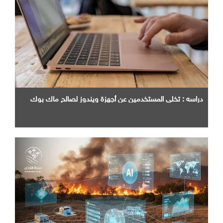
دراسه : تخلي المستخدمين عن أجهزة ويندوز لصالح ماك بوك