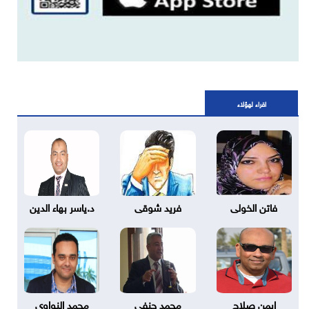
اقراء لهؤلاء
فاتن الخولى
فريد شوقى
د.ياسر بهاء الدين
ايمن صلاح
محمد حنفي
محمد النواوي