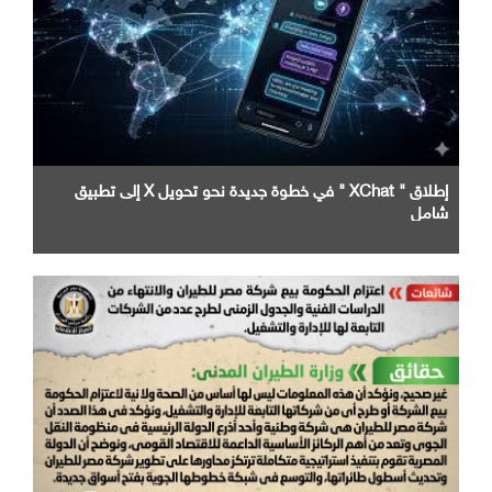
إطلاق " XChat " في خطوة جديدة نحو تحويل X إلى تطبيق
شامل