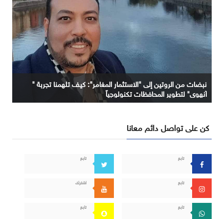
نبضات من الروتين إلى "الاستثمار المغامر": كيف تلهمنا تجربة "
آنهوي" لتطوير المحافظات تكنولوجياً
كن على تواصل دائم معانا
تابع
تابع
تابع
اشترك
تابع
تابع