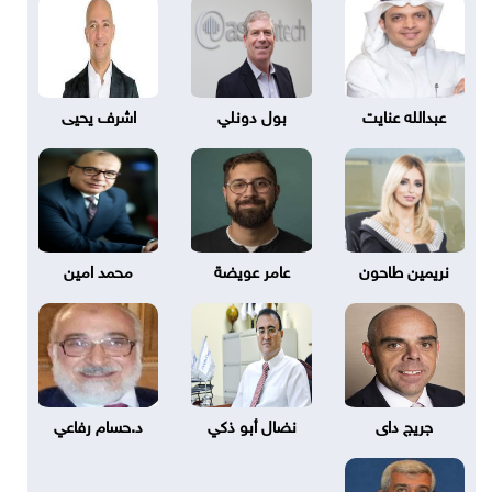
عبدالله عنايت
بول دونلي
اشرف يحيى
نريمين طاحون
عامر عويضة
محمد امين
جريج داى
نضال أبو ذكي
د.حسام رفاعي