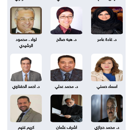
د. غادة عامر
د. هبه صالح
لواء . محمود
الرشيدي
اسماء حسني
د. محمد عدلي
د. احمد الحفناوي
د. محمد حجازي
اشرف عثمان
كريم غنيم