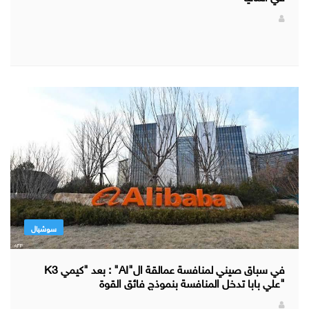
سوشيال
في سباق صيني لمنافسة عمالقة ال"AI" : بعد "كيمي K3
"علي بابا تدخل المنافسة بنموذج فائق القوة