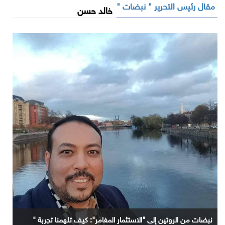
مقال رئيس التحرير " نبضات "
خالد حسن
نبضات من الروتين إلى "الاستثمار المغامر": كيف تلهمنا تجربة "