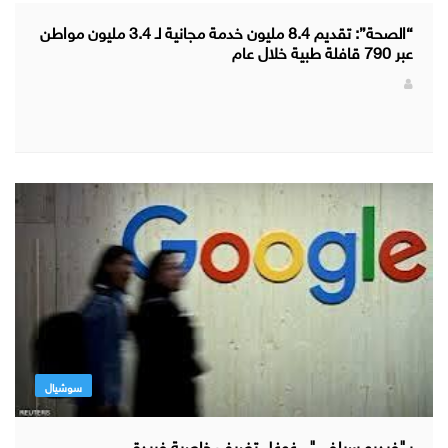
“الصحة”: تقديم 8.4 مليون خدمة مجانية لـ 3.4 مليون مواطن
عبر 790 قافلة طبية خلال عام
سوشيال
بـ"فيديو سيلفي".. غوغل تضيف خاصية فريدة