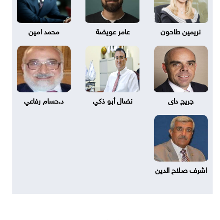
نريمين طاحون
عامر عويضة
محمد امين
جريج داى
نضال أبو ذكي
د.حسام رفاعي
اشرف صلاح الدين