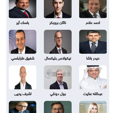
احمد علام
ناثان بروبكر
باسك أير
حيدر باشا
نيكولاس بليكسال
شفيق طرابلسي
عبدالله عنايت
بول دونلي
اشرف يحيى