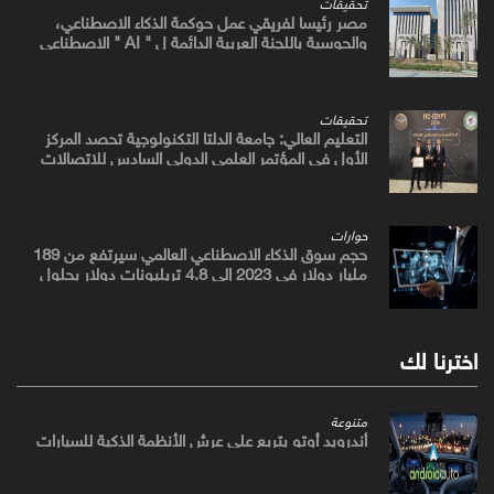
تحقيقات
مصر رئيسا لفريقي عمل حوكمة الذكاء الاصطناعي،
والحوسبة باللجنة العربية الدائمة ل " AI " الاصطناعي
والتكنولوجيات البازغة بمجلس الوزراء العرب للاتصالات
تحقيقات
التعليم العالي: جامعة الدلتا التكنولوجية تحصد المركز
الأول في المؤتمر العلمي الدولي السادس للاتصالات
بمشروع يوظف الذكاء الاصطناعي لتطوير صناعة الكتان
حوارات
حجم سوق الذكاء الاصطناعي العالمي سيرتفع من 189
مليار دولار في 2023 إلى 4.8 تريليونات دولار بحلول
2033
اخترنا لك
متنوعة
أندرويد أوتو يتربع علي عرش الأنظمة الذكية للسيارات