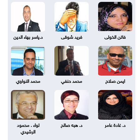
فاتن الخولى
فريد شوقى
د.ياسر بهاء الدين
ايمن صلاح
محمد حنفي
محمد النواوي
د. غادة عامر
د. هبه صالح
لواء . محمود
الرشيدي