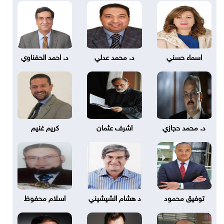
اسماء حسني
د. محمد عدلي
د. احمد الحفناوي
د. محمد حجازي
اشرف عثمان
كريم غنيم
توفيق محمود
د هشام الشيشيني
اسلام محفوظ