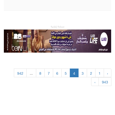
مساحة إعلانية
942
...
8
7
6
5
4
3
2
1
‹
›
943