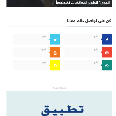
آنهوي" لتطوير المحافظات تكنولوجياً
كن على تواصل دائم معانا
تابع
تابع
تابع
اشترك
تابع
تابع
مساحة إعلانية